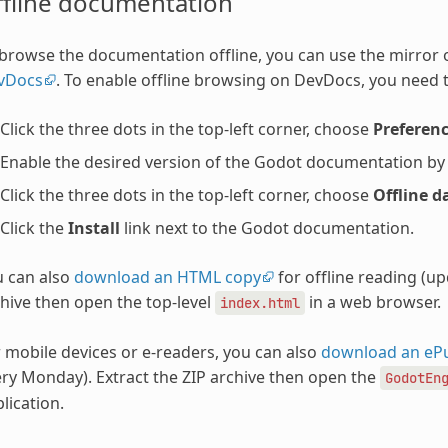
ffline documentation
browse the documentation offline, you can use the mirror
vDocs
. To enable offline browsing on DevDocs, you need t
Click the three dots in the top-left corner, choose
Preferen
Enable the desired version of the Godot documentation by ch
Click the three dots in the top-left corner, choose
Offline d
Click the
Install
link next to the Godot documentation.
u can also
download an HTML copy
for offline reading (u
hive then open the top-level
in a web browser.
index.html
 mobile devices or e-readers, you can also
download an eP
ry Monday). Extract the ZIP archive then open the
GodotEn
lication.