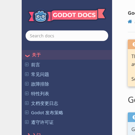
Go
关于
T
a
前言
常见问题
S
故障排除
特性列表
G
文档变更日志
Godot 发布策略
遵守许可证