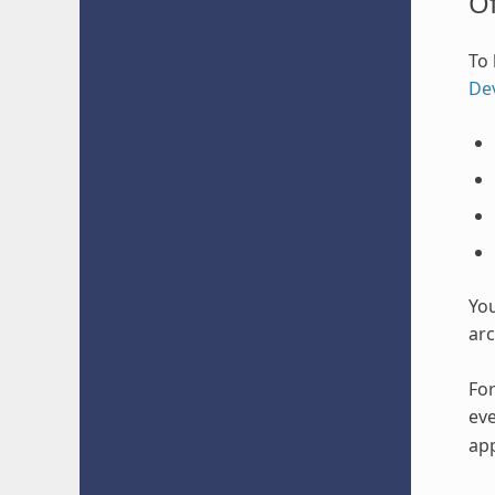
O
To 
De
Yo
arc
For
eve
app