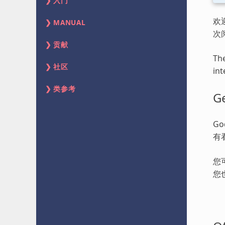
入门
欢
MANUAL
次
贡献
The
社区
int
类参考
Ge
G
有
您
您