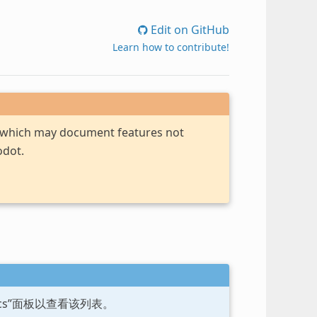
Edit on GitHub
Learn how to contribute!
, which may document features not
odot.
ocs”面板以查看该列表。