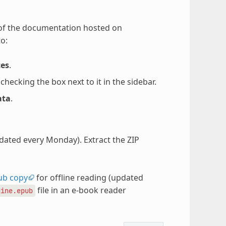
 of the documentation hosted on
o:
ces
.
ecking the box next to it in the sidebar.
ata
.
pdated every Monday). Extract the ZIP
ub copy
for offline reading (updated
file in an e-book reader
gine.epub