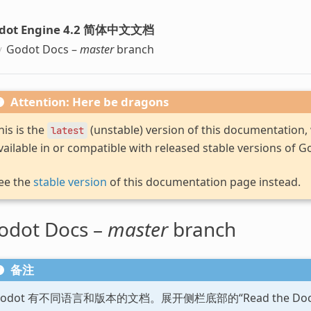
dot Engine 4.2 简体中文文档
Godot Docs –
master
branch
Attention: Here be dragons
his is the
(unstable) version of this documentation
latest
vailable in or compatible with released stable versions of G
ee the
stable version
of this documentation page instead.
odot Docs –
master
branch
备注
Godot 有不同语言和版本的文档。展开侧栏底部的“Read the D