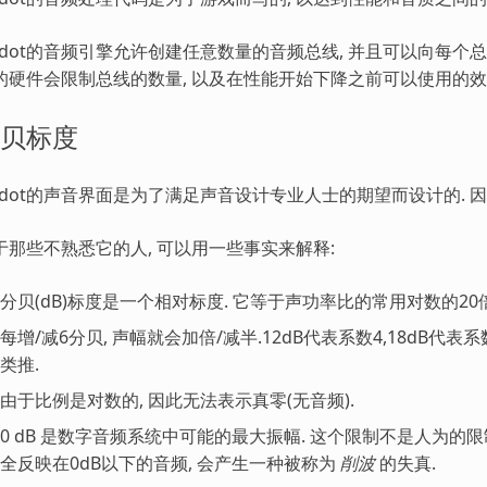
odot的音频引擎允许创建任意数量的音频总线, 并且可以向每个
的硬件会限制总线的数量, 以及在性能开始下降之前可以使用的效
贝标度
odot的声音界面是为了满足声音设计专业人士的期望而设计的. 
于那些不熟悉它的人, 可以用一些事实来解释:
分贝(dB)标度是一个相对标度. 它等于声功率比的常用对数的20倍(20
每增/减6分贝, 声幅就会加倍/减半.12dB代表系数4,18dB代表系数8
类推.
由于比例是对数的, 因此无法表示真零(无音频).
0 dB 是数字音频系统中可能的最大振幅. 这个限制不是人为的限
全反映在0dB以下的音频, 会产生一种被称为
削波
的失真.