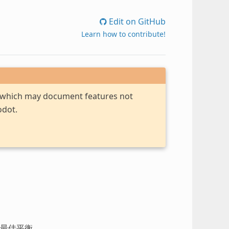
Edit on GitHub
Learn how to contribute!
, which may document features not
odot.
最佳平衡.