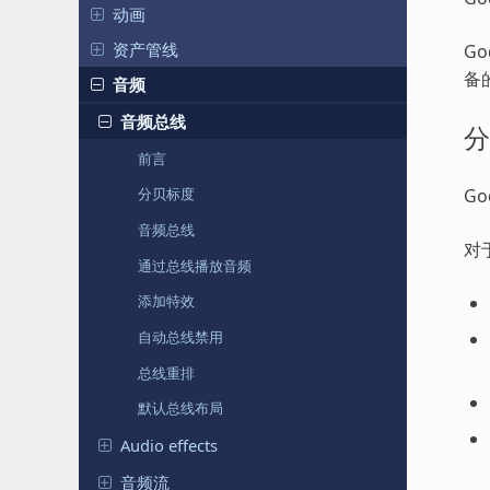
动画
资产管线
G
备
音频
音频总线
分
前言
G
分贝标度
音频总线
对
通过总线播放音频
添加特效
自动总线禁用
总线重排
默认总线布局
Audio effects
音频流