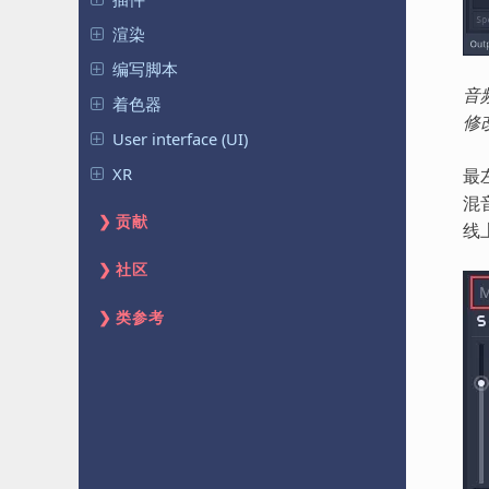
渲染
编写脚本
音
着色器
修
User interface (UI)
XR
最
混
贡献
线
社区
类参考