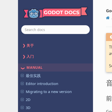
Go
关于
T
a
入门
S
MANUAL
最佳实践
Editor introduction
Migrating to a new version
前
2D
3D
G