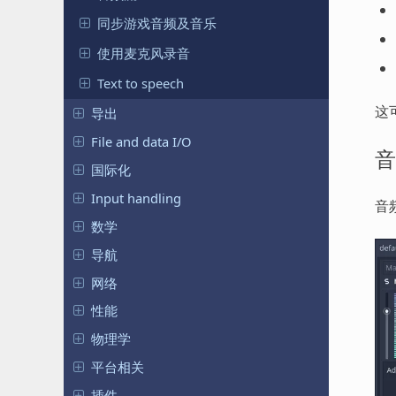
同步游戏音频及音乐
使用麦克风录音
Text to speech
这
导出
File and data I/O
音
国际化
Input handling
音
数学
导航
网络
性能
物理学
平台相关
插件