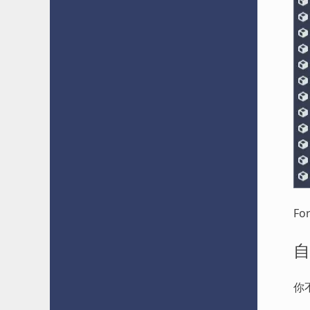
For
自
你