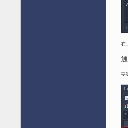
在
通
要测