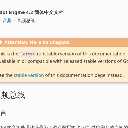
dot Engine 4.2 简体中文文档
音频
音频总线
Attention: Here be dragons
his is the
(unstable) version of this documentation
latest
vailable in or compatible with released stable versions of G
ee the
stable version
of this documentation page instead.
音频总线
言
odot的音频处理代码是为了游戏而写的, 以达到性能和音质之间的