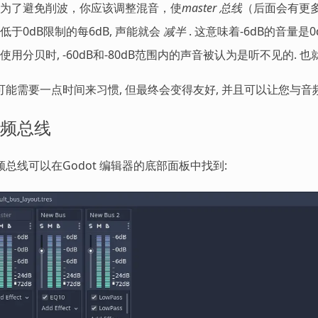
为了避免削波，你应该调整混音，使
master 总线
（后面会有更多
低于0dB限制的每6dB, 声能就会
减半
. 这意味着-6dB的音量是0d
使用分贝时, -60dB和-80dB范围内的声音被认为是听不见的. 也
可能需要一点时间来习惯, 但最终会变得友好, 并且可以让您与音
频总线
频总线可以在Godot 编辑器的底部面板中找到: