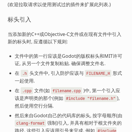
(欢迎拉取请求以使用测试过的插件来扩展此列表.)
标头引入
当添加新的C++或Objective-C文件或在现有文件中引入
新的标头时, 应遵循以下规则:
文件中的第一行应该是Godot的版权标头和MIT许可
证, 从另一个文件复制粘贴. 确保调整文件名.
在
头文件中, 引入防护应该与
形式
.h
FILENAME_H
一起使用.
在
文件(如
)中, 第一个引入应
.cpp
filename.cpp
该是声明类的那个(例如
),
#include
"filename.h"
然后使用空行分隔.
然后来自Godot自己的代码库的标头, 按字母顺序(由
强制)引入, 并具有相对于根文件夹的
clang-format
路径. 这些引入应该用引号来完成, 例如
#include