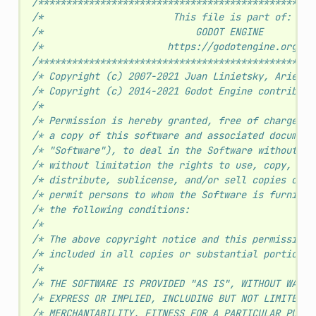
/*************************************************
/*                       This file is part of:    
/*                           GODOT ENGINE         
/*                      https://godotengine.org   
/*************************************************
/* Copyright (c) 2007-2021 Juan Linietsky, Ariel M
/* Copyright (c) 2014-2021 Godot Engine contributo
/*                                                
/* Permission is hereby granted, free of charge, t
/* a copy of this software and associated document
/* "Software"), to deal in the Software without re
/* without limitation the rights to use, copy, mod
/* distribute, sublicense, and/or sell copies of t
/* permit persons to whom the Software is furnishe
/* the following conditions:                      
/*                                                
/* The above copyright notice and this permission 
/* included in all copies or substantial portions 
/*                                                
/* THE SOFTWARE IS PROVIDED "AS IS", WITHOUT WARRA
/* EXPRESS OR IMPLIED, INCLUDING BUT NOT LIMITED T
/* MERCHANTABILITY, FITNESS FOR A PARTICULAR PURPO