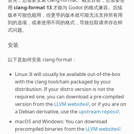
用
clang-format 13
才能与 Godot 的格式兼容。后续
版本可能也能用，但更早的版本就可能无法支持所有用
到的选项，或者使用不同的格式，导致拉取请求存在样
式问题。
安装
以下是如何安装 clang-format：
Linux: It will usually be available out-of-the-box
with the clang toolchain packaged by your
distribution. If your distro version is not the
required one, you can download a pre-compiled
version from the
LLVM website
, or if you are on
a Debian derivative, use the
upstream repos
.
macOS and Windows: You can download
precompiled binaries from the
LLVM website
.