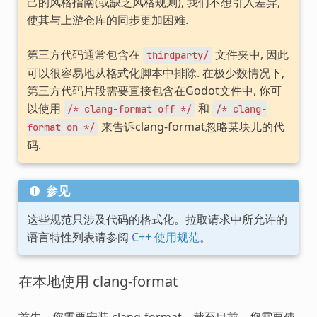
己的风格指南(或缺乏风格规则), 我们不想引入差异,
使其与上游仓库的同步更加困难.
第三方代码通常包含在
文件夹中, 因此
thirdparty/
可以很容易地从格式化脚本中排除. 在极少数情况下,
第三方代码片段需要直接包含在Godot文件中, 你可
以使用
和
/*
clang-format
off
*/
/*
clang-
来告诉clang-format忽略某块儿的代
format
on
*/
码.
参见
这些规范只涉及代码的格式化。拉取请求中所允许的
语言特性列表请参阅
C++ 使用规范
。
在本地使用 clang-format
首先，您需要安装 clang-format。截至目前，您需要使