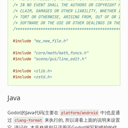
/* IN NO EVENT SHALL THE AUTHORS OR COPYRIGHT HOLD
/* CLAIM, DAMAGES OR OTHER LIABILITY, WHETHER IN A
/* TORT OR OTHERWISE, ARISING FROM, OUT OF OR IN C
/* SOFTWARE OR THE USE OR OTHER DEALINGS IN THE SO
/*************************************************
#include
"my_new_file.h"
#include
"core/math/math_funcs.h"
#include
"scene/gui/line_edit.h"
#include
<zlib.h>
#include
<zstd.h>
Java
Godot的Java代码(主要在
中)也是通
platform/android
过
来执行的, 所以请看上面的说明来设置
clang-format
它. 请记住, 本风格规则只适用于Godot编写和维护的代