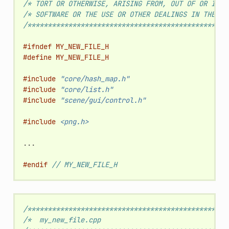
/* TORT OR OTHERWISE, ARISING FROM, OUT OF OR IN C
/* SOFTWARE OR THE USE OR OTHER DEALINGS IN THE SO
/*************************************************
#ifndef MY_NEW_FILE_H
#define MY_NEW_FILE_H
#include
"core/hash_map.h"
#include
"core/list.h"
#include
"scene/gui/control.h"
#include
<png.h>
...
#endif 
// MY_NEW_FILE_H
/*************************************************
/*  my_new_file.cpp                               