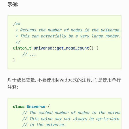
示例:
/**
 * Returns the number of nodes in the universe.
 * This can potentially be a very large number, he
 */
uint64_t
Universe::get_node_count
()
{
// ...
}
对于成员变量, 不要使用Javadoc式的注释, 而是使用单行
注释:
class
Universe
{
// The cached number of nodes in the universe.
// This value may not always be up-to-date wit
// in the universe.