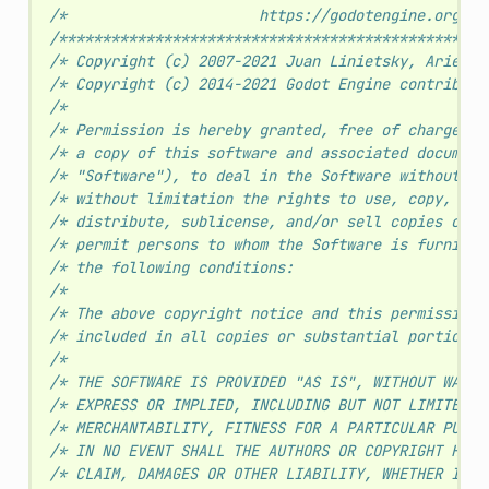
/*                      https://godotengine.org   
/*************************************************
/* Copyright (c) 2007-2021 Juan Linietsky, Ariel M
/* Copyright (c) 2014-2021 Godot Engine contributo
/*                                                
/* Permission is hereby granted, free of charge, t
/* a copy of this software and associated document
/* "Software"), to deal in the Software without re
/* without limitation the rights to use, copy, mod
/* distribute, sublicense, and/or sell copies of t
/* permit persons to whom the Software is furnishe
/* the following conditions:                      
/*                                                
/* The above copyright notice and this permission 
/* included in all copies or substantial portions 
/*                                                
/* THE SOFTWARE IS PROVIDED "AS IS", WITHOUT WARRA
/* EXPRESS OR IMPLIED, INCLUDING BUT NOT LIMITED T
/* MERCHANTABILITY, FITNESS FOR A PARTICULAR PURPO
/* IN NO EVENT SHALL THE AUTHORS OR COPYRIGHT HOLD
/* CLAIM, DAMAGES OR OTHER LIABILITY, WHETHER IN A