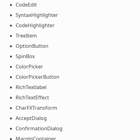
CodeEdit
SyntaxHighlighter
CodeHighlighter
TreeItem
OptionButton
SpinBox
ColorPicker
ColorPickerButton
RichTextlabel
RichTextEffect
CharFXTransform
AcceptDialog
ConfirmationDialog
MarginContainer