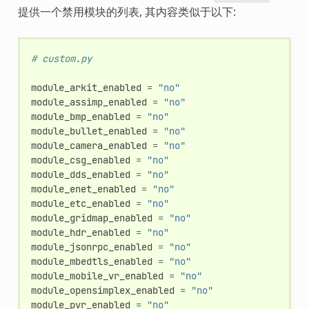
提供一个禁用模块的列表, 其内容类似于以下:
# custom.py
module_arkit_enabled
=
"no"
module_assimp_enabled
=
"no"
module_bmp_enabled
=
"no"
module_bullet_enabled
=
"no"
module_camera_enabled
=
"no"
module_csg_enabled
=
"no"
module_dds_enabled
=
"no"
module_enet_enabled
=
"no"
module_etc_enabled
=
"no"
module_gridmap_enabled
=
"no"
module_hdr_enabled
=
"no"
module_jsonrpc_enabled
=
"no"
module_mbedtls_enabled
=
"no"
module_mobile_vr_enabled
=
"no"
module_opensimplex_enabled
=
"no"
module_pvr_enabled
=
"no"