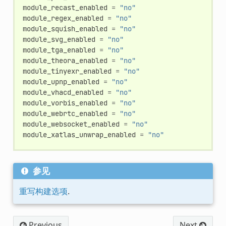
module_recast_enabled
=
"no"
module_regex_enabled
=
"no"
module_squish_enabled
=
"no"
module_svg_enabled
=
"no"
module_tga_enabled
=
"no"
module_theora_enabled
=
"no"
module_tinyexr_enabled
=
"no"
module_upnp_enabled
=
"no"
module_vhacd_enabled
=
"no"
module_vorbis_enabled
=
"no"
module_webrtc_enabled
=
"no"
module_websocket_enabled
=
"no"
module_xatlas_unwrap_enabled
=
"no"
参见
重写构建选项
.
Previous
Next