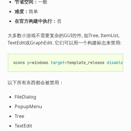
节省空间：
一般
难度：
简单
在官方构建中执行：
否
大多数小游戏不需要复杂的GUI控件, 如Tree, ItemList,
TextEdit或GraphEdit. 它们可以用一个构建标志来禁用:
scons
p
=
windows
target
=
template_release
disable_ad
以下所有东西都会被禁用：
FileDialog
PopupMenu
Tree
TextEdit