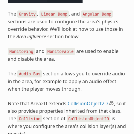
The
,
, and
Gravity
Linear
Damp
Angular
Damp
sections are used to configure the area's physics
override behavior. We'll look at how to use those in
the
Area influence
section below.
and
are used to enable
Monitoring
Monitorable
and disable the area.
The
section allows you to override audio
Audio
Bus
in the area, for example to apply an audio effect
when the player moves through.
Note that Area2D extends
CollisionObject2D
, so it
also provides properties inherited from that class.
The
section of
is
Collision
CollisionObject2D
where you configure the area's collision layer(s) and
mask(s).