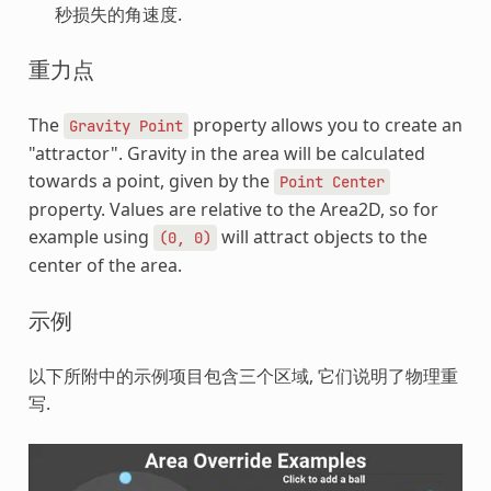
秒损失的角速度.
重力点
The
property allows you to create an
Gravity
Point
"attractor". Gravity in the area will be calculated
towards a point, given by the
Point
Center
property. Values are relative to the Area2D, so for
example using
will attract objects to the
(0,
0)
center of the area.
示例
以下所附中的示例项目包含三个区域, 它们说明了物理重
写.