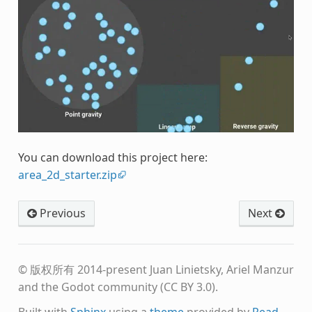
You can download this project here:
area_2d_starter.zip
Previous
Next
© 版权所有 2014-present Juan Linietsky, Ariel Manzur
and the Godot community (CC BY 3.0).
Built with
Sphinx
using a
theme
provided by
Read