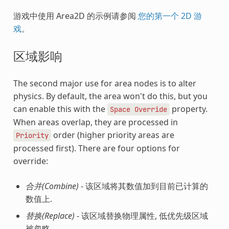
游戏中使用 Area2D 的示例请参阅
您的第一个 2D 游
戏
。
区域影响
The second major use for area nodes is to alter
physics. By default, the area won't do this, but you
can enable this with the
property.
Space
Override
When areas overlap, they are processed in
order (higher priority areas are
Priority
processed first). There are four options for
override:
合并(Combine)
- 该区域将其数值加到目前已计算的
数值上.
替换(Replace)
- 该区域替换物理属性, 低优先级区域
被忽略.