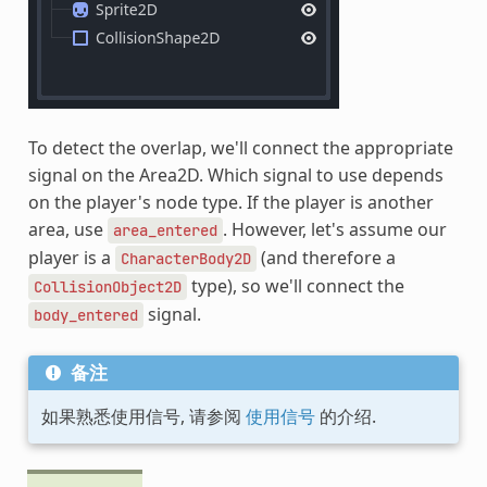
To detect the overlap, we'll connect the appropriate
signal on the Area2D. Which signal to use depends
on the player's node type. If the player is another
area, use
. However, let's assume our
area_entered
player is a
(and therefore a
CharacterBody2D
type), so we'll connect the
CollisionObject2D
signal.
body_entered
备注
如果熟悉使用信号, 请参阅
使用信号
的介绍.