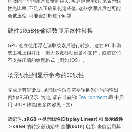
样做的一个问题是质量的损失. 每通道使用8位来表示线
性光比率, 不足以正确量化这些值. 这些纹理以后也可能
会被压缩, 可能会加剧这个问题.
硬件sRGB传输函数显示线性转换
GPU 会在使用浮点读取纹素后进行转换。这在 PC 和游
戏主机上很好用，但大多数移动设备不支持，或者它们
不支持压缩的纹理格式（例如 iOS）。
场景线性到显示参考的非线性
完成所有渲染后, 场景线性渲染需要转换为适当的输出,
例如sRGB显示. 为此, 请在当前的:
Environment
中启
用 sRGB 转换(更多内容见下文).
请记住,
sRGB ->显示线性(Display Linear)
和
显示线性
-> sRGB
的转换必须始终
全部(both)
启用. 未能启用其