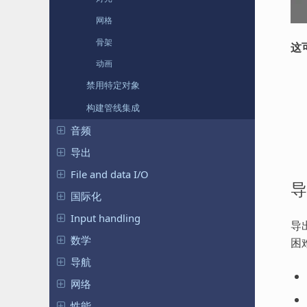
网格
骨架
这
动画
禁用特定对象
构建管线集成
音频
导出
File and data I/O
导
国际化
Input handling
导
数学
困
导航
网络
性能