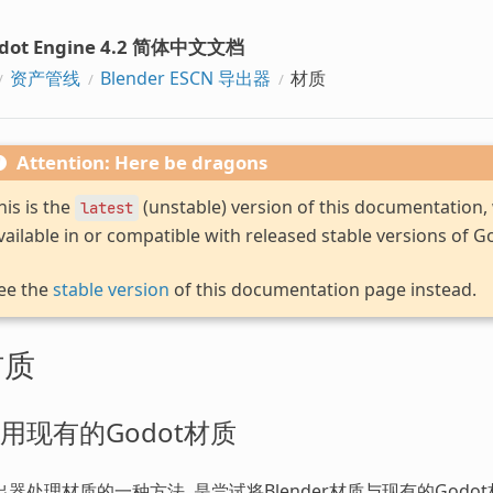
dot Engine 4.2 简体中文文档
资产管线
Blender ESCN 导出器
材质
Attention: Here be dragons
his is the
(unstable) version of this documentation
latest
vailable in or compatible with released stable versions of G
ee the
stable version
of this documentation page instead.
材质
用现有的Godot材质
出器处理材质的一种方法, 是尝试将Blender材质与现有的Godo