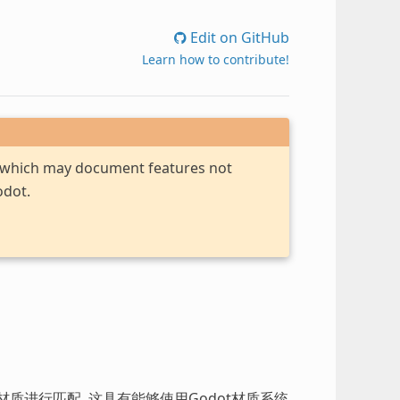
Edit on GitHub
Learn how to contribute!
, which may document features not
odot.
t材质进行匹配. 这具有能够使用Godot材质系统