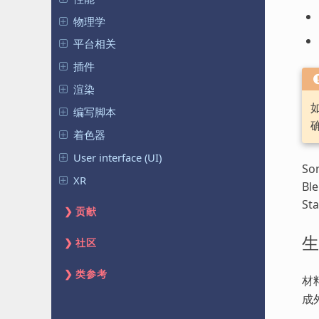
物理学
平台相关
插件
渲染
编写脚本
着色器
User interface (UI)
Som
XR
Ble
St
贡献
生
社区
类参考
材
成