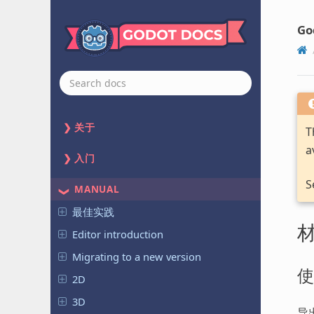
Go
关于
T
a
入门
S
MANUAL
最佳实践
Editor introduction
Migrating to a new version
使
2D
3D
导