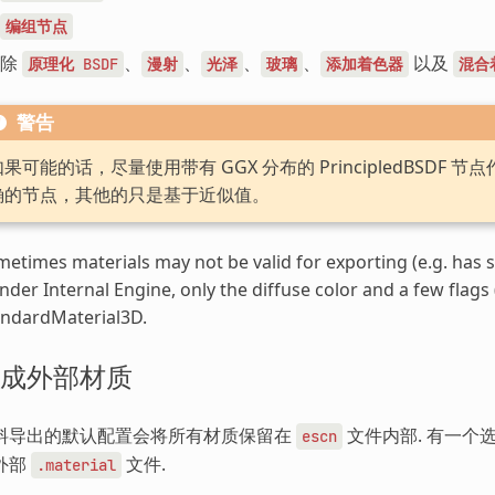
编组节点
除
、
、
、
、
以及
原理化
BSDF
漫射
光泽
玻璃
添加着色器
混合
警告
如果可能的话，尽量使用带有 GGX 分布的 PrincipledBSD
确的节点，其他的只是基于近似值。
etimes materials may not be valid for exporting (e.g. has 
nder Internal Engine, only the diffuse color and a few flag
andardMaterial3D.
成外部材质
料导出的默认配置会将所有材质保留在
文件内部. 有一个选
escn
外部
文件.
.material