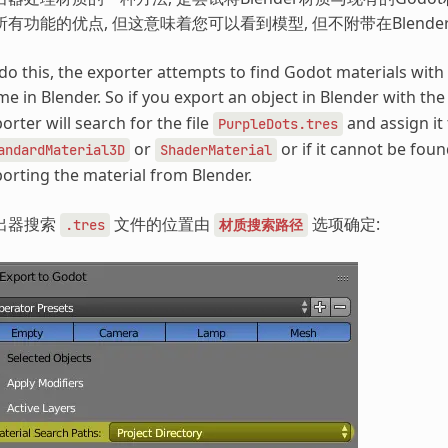
所有功能的优点, 但这意味着您可以看到模型, 但不附带在Blende
do this, the exporter attempts to find Godot materials wit
e in Blender. So if you export an object in Blender with t
orter will search for the file
and assign it t
PurpleDots.tres
or
or if it cannot be foun
andardMaterial3D
ShaderMaterial
orting the material from Blender.
出器搜索
文件的位置由
选项确定:
.tres
材质搜索路径