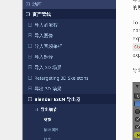
动画
的
资产管线
To 
导入的流程
nam
导入图像
exp
导入音频采样
St
exp
导入翻译
导入 3D 场景
导
Retargeting 3D Skeletons
导出 3D 场景
Blender ESCN 导出器
导出细节
材质
物理属性
灯光