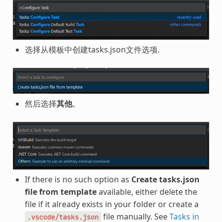
选择从模板中创建tasks.json文件选项.
然后选择
其他
。
If there is no such option as
Create tasks.json
file from template
available, either delete the
file if it already exists in your folder or create a
file manually. See
Tasks in
.vscode/tasks.json