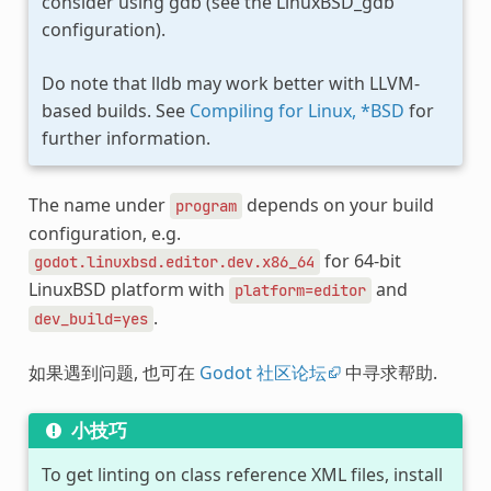
consider using gdb (see the LinuxBSD_gdb
configuration).
Do note that lldb may work better with LLVM-
based builds. See
Compiling for Linux, *BSD
for
further information.
The name under
depends on your build
program
configuration, e.g.
for 64-bit
godot.linuxbsd.editor.dev.x86_64
LinuxBSD platform with
and
platform=editor
.
dev_build=yes
如果遇到问题, 也可在
Godot 社区论坛
中寻求帮助.
小技巧
To get linting on class reference XML files, install