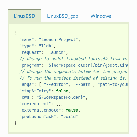
LinuxBSD
LinuxBSD_gdb
Windows
{
"name"
:
"Launch Project"
,
"type"
:
"lldb"
,
"request"
:
"launch"
,
// Change to godot.linuxbsd.tools.64.llvm for ll
"program"
:
"${workspaceFolder}/bin/godot.linuxbs
// Change the arguments below for the project yo
// To run the project instead of editing it, rem
"args"
:
[
"--editor"
,
"--path"
,
"path-to-your-go
"stopAtEntry"
:
false
,
"cwd"
:
"${workspaceFolder}"
,
"environment"
:
[],
"externalConsole"
:
false
,
"preLaunchTask"
:
"build"
}