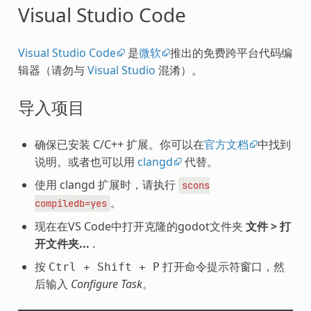
Visual Studio Code
Visual Studio Code
是
微软
推出的免费跨平台代码编
辑器（请勿与
Visual Studio
混淆）。
导入项目
确保已安装 C/C++ 扩展。你可以在
官方文档
中找到
说明。或者也可以用
clangd
代替。
使用 clangd 扩展时，请执行
scons
。
compiledb=yes
现在在VS Code中打开克隆的godot文件夹
文件 > 打
开文件夹...
.
按
打开命令提示符窗口，然
Ctrl
+
Shift
+
P
后输入
Configure Task
。