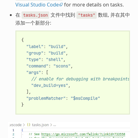
Visual Studio Code
for more details on tasks.
在
文件中找到
数组, 并在其中
tasks.json
"tasks"
添加一个新部分:
{
"label"
:
"build"
,
"group"
:
"build"
,
"type"
:
"shell"
,
"command"
:
"scons"
,
"args"
:
[
// enable for debugging with breakpoints
"dev_build=yes"
,
],
"problemMatcher"
:
"$msCompile"
}