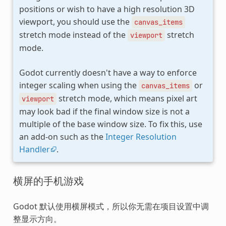
positions or wish to have a high resolution 3D
viewport, you should use the
canvas_items
stretch mode instead of the
stretch
viewport
mode.
Godot currently doesn't have a way to enforce
integer scaling when using the
or
canvas_items
stretch mode, which means pixel art
viewport
may look bad if the final window size is not a
multiple of the base window size. To fix this, use
an add-on such as the
Integer Resolution
Handler
.
横屏的手机游戏
Godot 默认使用横屏模式，所以你无需在项目设置中调
整显示方向。