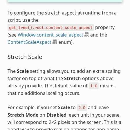
To configure the stretch aspect at runtime from a
script, use the
property
get_tree().root.content_scale_aspect
(see
Window.content_scale_aspect
and the
ContentScaleAspect
enum).
Stretch Scale
The
Scale
setting allows you to add an extra scaling
factor on top of what the
Stretch
options above
already provide. The default value of
means
1.0
that no additional scaling occurs.
For example, if you set
Scale
to
and leave
2.0
Stretch Mode
on
Disabled
, each unit in your scene
will correspond to 2×2 pixels on the screen. This is a
good way to provide scaling options for non-game