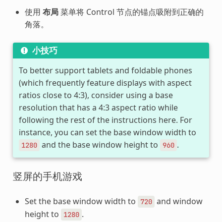
使用
布局
菜单将 Control 节点的锚点吸附到正确的
角落。
小技巧
To better support tablets and foldable phones
(which frequently feature displays with aspect
ratios close to 4:3), consider using a base
resolution that has a 4:3 aspect ratio while
following the rest of the instructions here. For
instance, you can set the base window width to
and the base window height to
.
1280
960
竖屏的手机游戏
Set the base window width to
and window
720
height to
.
1280