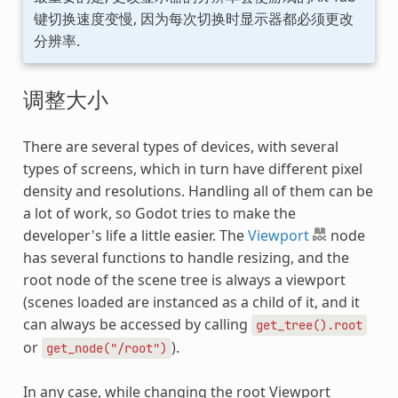
键切换速度变慢, 因为每次切换时显示器都必须更改
分辨率.
调整大小
There are several types of devices, with several
types of screens, which in turn have different pixel
density and resolutions. Handling all of them can be
a lot of work, so Godot tries to make the
developer's life a little easier. The
Viewport
node
has several functions to handle resizing, and the
root node of the scene tree is always a viewport
(scenes loaded are instanced as a child of it, and it
can always be accessed by calling
get_tree().root
or
).
get_node("/root")
In any case, while changing the root Viewport