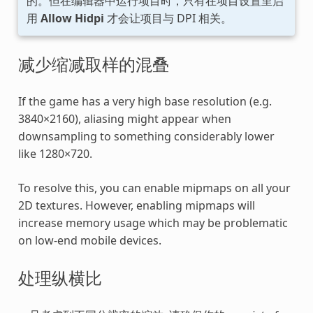
的。但在编辑器中运行项目时，只有在项目设置里启
用
Allow Hidpi
才会让项目与 DPI 相关。
减少缩减取样的混叠
If the game has a very high base resolution (e.g.
3840×2160), aliasing might appear when
downsampling to something considerably lower
like 1280×720.
To resolve this, you can enable mipmaps on all your
2D textures. However, enabling mipmaps will
increase memory usage which may be problematic
on low-end mobile devices.
处理纵横比