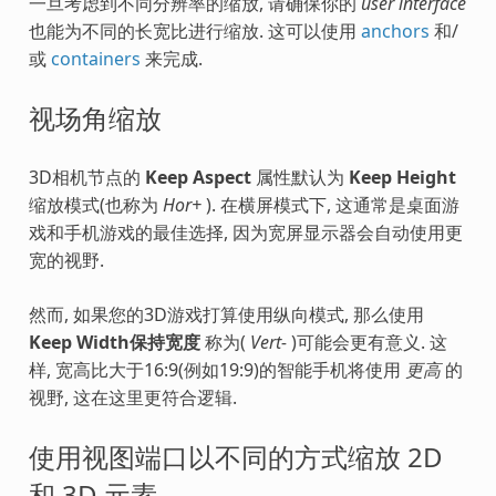
一旦考虑到不同分辨率的缩放, 请确保你的
user interface
也能为不同的长宽比进行缩放. 这可以使用
anchors
和/
或
containers
来完成.
视场角缩放
3D相机节点的
Keep Aspect
属性默认为
Keep Height
缩放模式(也称为
Hor+
). 在横屏模式下, 这通常是桌面游
戏和手机游戏的最佳选择, 因为宽屏显示器会自动使用更
宽的视野.
然而, 如果您的3D游戏打算使用纵向模式, 那么使用
Keep Width保持宽度
称为(
Vert-
)可能会更有意义. 这
样, 宽高比大于16:9(例如19:9)的智能手机将使用
更高
的
视野, 这在这里更符合逻辑.
使用视图端口以不同的方式缩放 2D
和 3D 元素