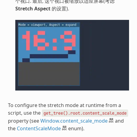
个视口. 最后, 这个视口被缩放以适应屏幕(考虑
Stretch Aspect
的设置).
To configure the stretch mode at runtime from a
script, use the
get_tree().root.content_scale_mode
property (see
Window.content_scale_mode
and
the
ContentScaleMode
enum).