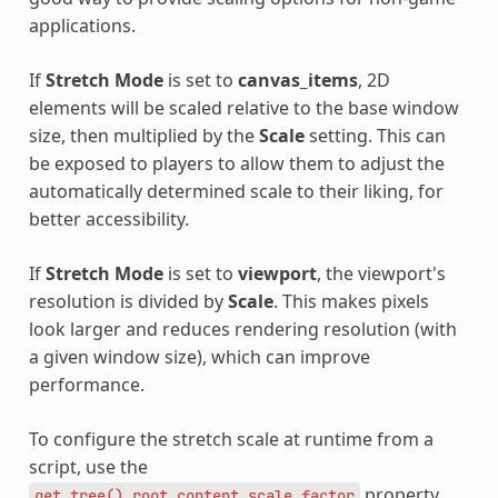
applications.
If
Stretch Mode
is set to
canvas_items
, 2D
elements will be scaled relative to the base window
size, then multiplied by the
Scale
setting. This can
be exposed to players to allow them to adjust the
automatically determined scale to their liking, for
better accessibility.
If
Stretch Mode
is set to
viewport
, the viewport's
resolution is divided by
Scale
. This makes pixels
look larger and reduces rendering resolution (with
a given window size), which can improve
performance.
To configure the stretch scale at runtime from a
script, use the
property
get_tree().root.content_scale_factor