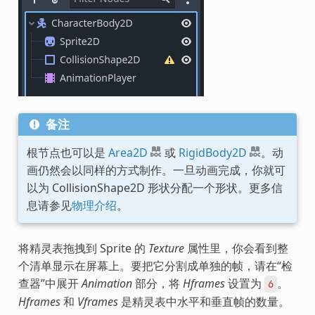
备注
根节点也可以是
Area2D
或
RigidBody2D
。动
画仍然会以同样的方式制作。一旦动画完成，你就可
以为 CollisionShape2D 形状分配一个形状。更多信
息请参见
物理介绍
。
将精灵表拖拽到 Sprite 的
Texture
属性里，你会看到整
个清单显示在屏幕上。要把它分割成单独的帧，请在“检
查器”中展开
Animation
部分，将
Hframes
设置为
。
6
Hframes
和
Vframes
是精灵表中水平和垂直帧的数量。