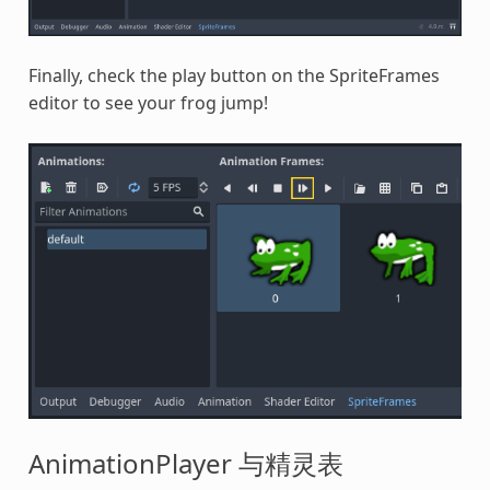
Finally, check the play button on the SpriteFrames
editor to see your frog jump!
AnimationPlayer 与精灵表