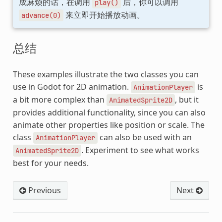
成麻烦的话，在调用
后，你可以调用
play()
来立即开始播放动画。
advance(0)
总结
These examples illustrate the two classes you can
use in Godot for 2D animation.
is
AnimationPlayer
a bit more complex than
, but it
AnimatedSprite2D
provides additional functionality, since you can also
animate other properties like position or scale. The
class
can also be used with an
AnimationPlayer
. Experiment to see what works
AnimatedSprite2D
best for your needs.
Previous
Next