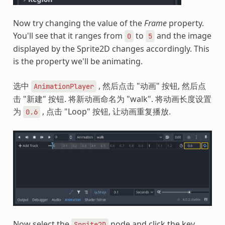
Now try changing the value of the
Frame
property.
You'll see that it ranges from
to
and the image
0
5
displayed by the Sprite2D changes accordingly. This
is the property we'll be animating.
选中
, 然后点击 "动画" 按钮, 然后点
AnimationPlayer
击 "新建" 按钮. 将新动画命名为 "walk". 将动画长度设置
为
, 点击 "Loop" 按钮, 让动画重复播放.
0.6
Now select the
node and click the key
Sprite2D