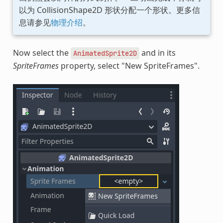
以为 CollisionShape2D 形状分配一个形状。更多信
息请参见
物理介绍
。
Now select the
and in its
AnimatedSprite2D
SpriteFrames
property, select "New SpriteFrames".