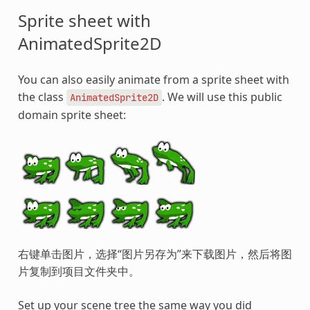
Sprite sheet with
AnimatedSprite2D
You can also easily animate from a sprite sheet with
the class
. We will use this public
AnimatedSprite2D
domain sprite sheet:
右键单击图片，选择“图片另存为”来下载图片，然后将图
片复制到项目文件夹中。
Set up your scene tree the same way you did