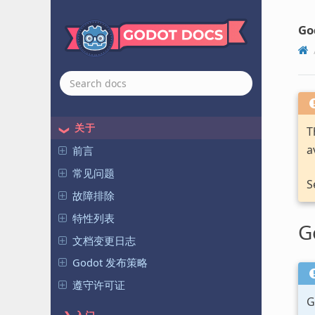
Go
关于
T
a
前言
常见问题
S
故障排除
特性列表
G
文档变更日志
Godot 发布策略
遵守许可证