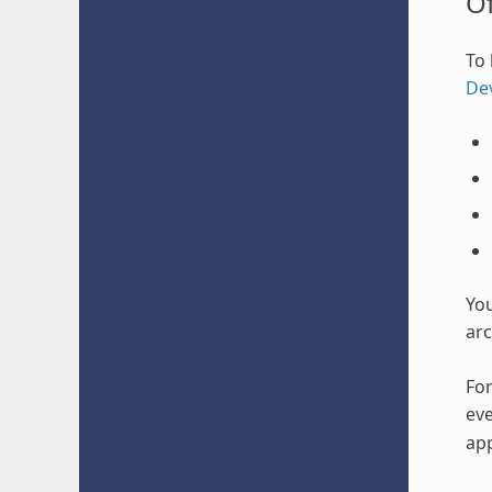
O
To 
De
Yo
arc
For
eve
app