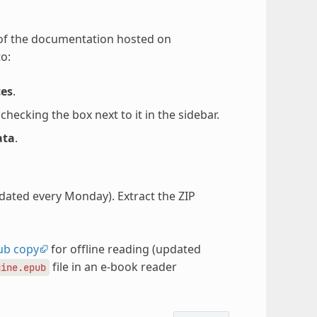
 of the documentation hosted on
o:
ces
.
ecking the box next to it in the sidebar.
ata
.
pdated every Monday). Extract the ZIP
ub copy
for offline reading (updated
file in an e-book reader
gine.epub