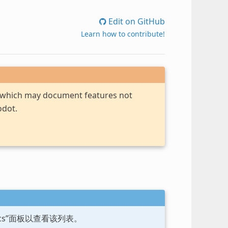
Edit on GitHub
Learn how to contribute!
, which may document features not
odot.
ocs”面板以查看该列表。