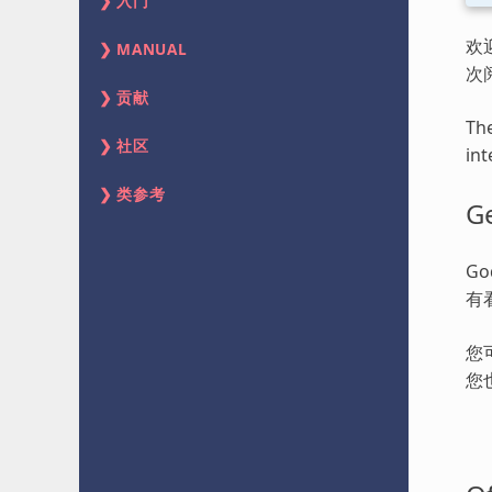
入门
欢
MANUAL
次
贡献
The
社区
int
类参考
Ge
G
有
您
您