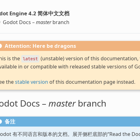
dot Engine 4.2 简体中文文档
Godot Docs –
master
branch
Attention: Here be dragons
his is the
(unstable) version of this documentation
latest
vailable in or compatible with released stable versions of G
ee the
stable version
of this documentation page instead.
odot Docs –
master
branch
备注
Godot 有不同语言和版本的文档。展开侧栏底部的“Read the D