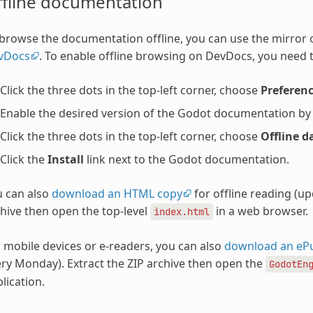
ffline documentation
browse the documentation offline, you can use the mirror
vDocs
. To enable offline browsing on DevDocs, you need t
Click the three dots in the top-left corner, choose
Preferen
Enable the desired version of the Godot documentation by ch
Click the three dots in the top-left corner, choose
Offline d
Click the
Install
link next to the Godot documentation.
u can also
download an HTML copy
for offline reading (u
hive then open the top-level
in a web browser.
index.html
 mobile devices or e-readers, you can also
download an eP
ry Monday). Extract the ZIP archive then open the
GodotEn
lication.