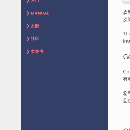
入门
欢
MANUAL
次
贡献
The
社区
int
类参考
Ge
G
有
您
您