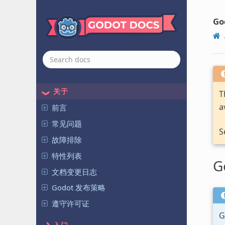
Go
关于
T
a
前言
常见问题
S
故障排除
特性列表
G
文档变更日志
Godot 发布策略
遵守许可证