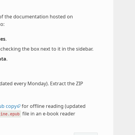
 of the documentation hosted on
o:
ces
.
ecking the box next to it in the sidebar.
ata
.
pdated every Monday). Extract the ZIP
ub copy
for offline reading (updated
file in an e-book reader
gine.epub