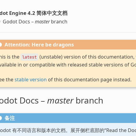
dot Engine 4.2 简体中文文档
Godot Docs –
master
branch
Attention: Here be dragons
his is the
(unstable) version of this documentation
latest
vailable in or compatible with released stable versions of G
ee the
stable version
of this documentation page instead.
odot Docs –
master
branch
备注
Godot 有不同语言和版本的文档。展开侧栏底部的“Read the D