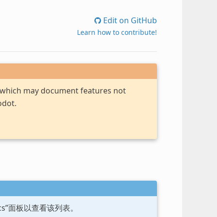
Edit on GitHub
Learn how to contribute!
, which may document features not
odot.
ocs”面板以查看该列表。