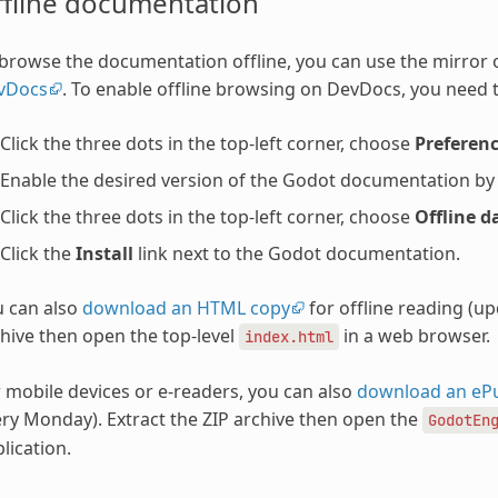
ffline documentation
browse the documentation offline, you can use the mirror
vDocs
. To enable offline browsing on DevDocs, you need t
Click the three dots in the top-left corner, choose
Preferen
Enable the desired version of the Godot documentation by ch
Click the three dots in the top-left corner, choose
Offline d
Click the
Install
link next to the Godot documentation.
u can also
download an HTML copy
for offline reading (u
hive then open the top-level
in a web browser.
index.html
 mobile devices or e-readers, you can also
download an eP
ry Monday). Extract the ZIP archive then open the
GodotEn
lication.