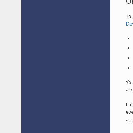
O
To 
De
Yo
arc
For
eve
app