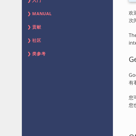
入门
欢
MANUAL
次
贡献
The
社区
int
类参考
Ge
G
有
您
您