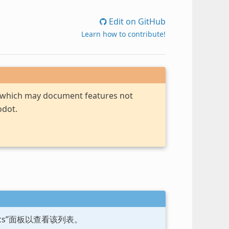
Edit on GitHub
Learn how to contribute!
, which may document features not
odot.
ocs”面板以查看该列表。