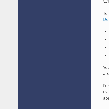
O
To 
De
Yo
arc
For
eve
app