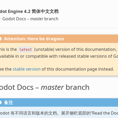
dot Engine 4.2 简体中文文档
Godot Docs –
master
branch
Attention: Here be dragons
his is the
(unstable) version of this documentation
latest
vailable in or compatible with released stable versions of G
ee the
stable version
of this documentation page instead.
odot Docs –
master
branch
备注
Godot 有不同语言和版本的文档。展开侧栏底部的“Read the D