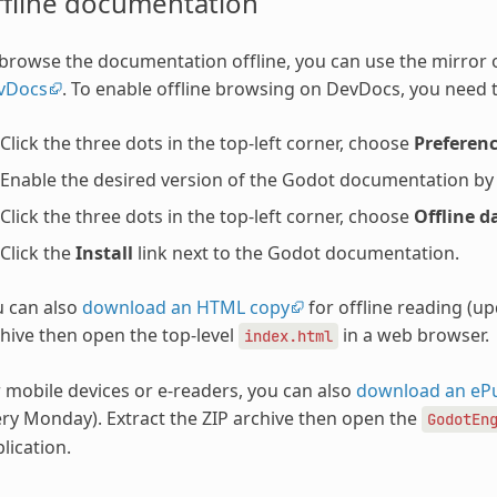
ffline documentation
browse the documentation offline, you can use the mirror
vDocs
. To enable offline browsing on DevDocs, you need t
Click the three dots in the top-left corner, choose
Preferen
Enable the desired version of the Godot documentation by ch
Click the three dots in the top-left corner, choose
Offline d
Click the
Install
link next to the Godot documentation.
u can also
download an HTML copy
for offline reading (u
hive then open the top-level
in a web browser.
index.html
 mobile devices or e-readers, you can also
download an eP
ry Monday). Extract the ZIP archive then open the
GodotEn
lication.