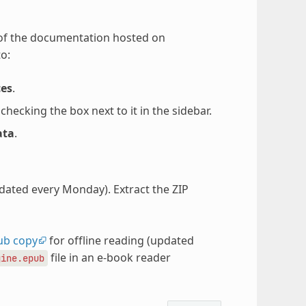
 of the documentation hosted on
o:
ces
.
ecking the box next to it in the sidebar.
ata
.
pdated every Monday). Extract the ZIP
ub copy
for offline reading (updated
file in an e-book reader
gine.epub