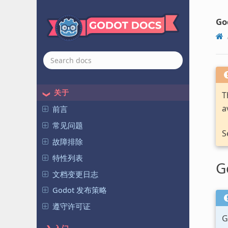
Go
关于
T
a
前言
常见问题
S
故障排除
特性列表
G
文档变更日志
Godot 发布策略
遵守许可证