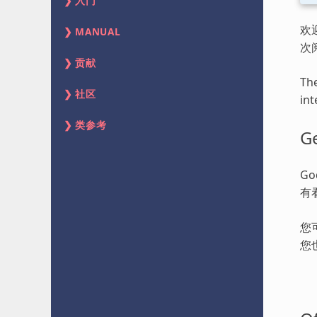
入门
欢
MANUAL
次
贡献
The
社区
int
类参考
Ge
G
有
您
您