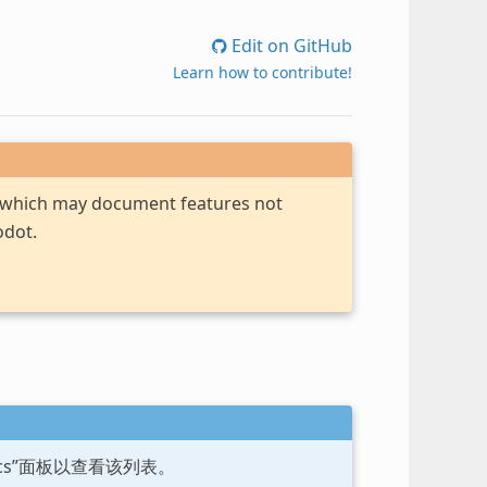
Edit on GitHub
Learn how to contribute!
, which may document features not
odot.
ocs”面板以查看该列表。