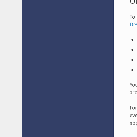
O
To 
De
Yo
arc
For
eve
app