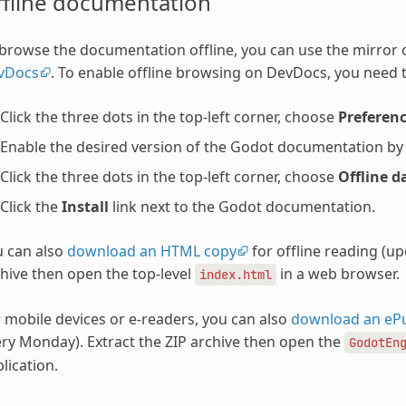
ffline documentation
browse the documentation offline, you can use the mirror
vDocs
. To enable offline browsing on DevDocs, you need t
Click the three dots in the top-left corner, choose
Preferen
Enable the desired version of the Godot documentation by ch
Click the three dots in the top-left corner, choose
Offline d
Click the
Install
link next to the Godot documentation.
u can also
download an HTML copy
for offline reading (u
hive then open the top-level
in a web browser.
index.html
 mobile devices or e-readers, you can also
download an eP
ry Monday). Extract the ZIP archive then open the
GodotEn
lication.