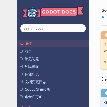
Go
关于
T
a
前言
常见问题
S
故障排除
特性列表
G
文档变更日志
Godot 发布策略
遵守许可证