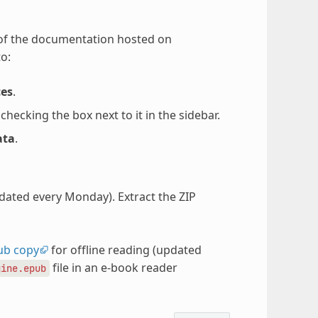
 of the documentation hosted on
o:
ces
.
ecking the box next to it in the sidebar.
ata
.
pdated every Monday). Extract the ZIP
ub copy
for offline reading (updated
file in an e-book reader
gine.epub