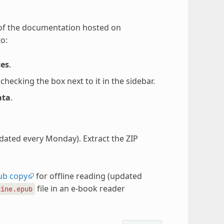
 of the documentation hosted on
o:
ces
.
ecking the box next to it in the sidebar.
ata
.
pdated every Monday). Extract the ZIP
ub copy
for offline reading (updated
file in an e-book reader
gine.epub