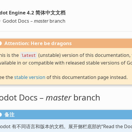
dot Engine 4.2 简体中文文档
Godot Docs –
master
branch
Attention: Here be dragons
his is the
(unstable) version of this documentation
latest
vailable in or compatible with released stable versions of G
ee the
stable version
of this documentation page instead.
odot Docs –
master
branch
备注
Godot 有不同语言和版本的文档。展开侧栏底部的“Read the D