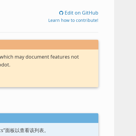
Edit on GitHub
Learn how to contribute!
, which may document features not
odot.
ocs”面板以查看该列表。