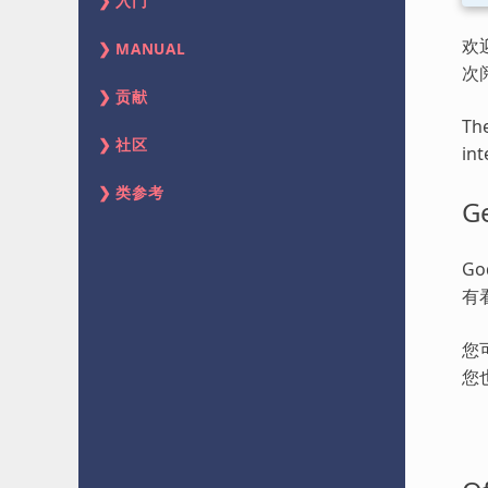
入门
欢
MANUAL
次
贡献
The
社区
int
类参考
Ge
G
有
您
您