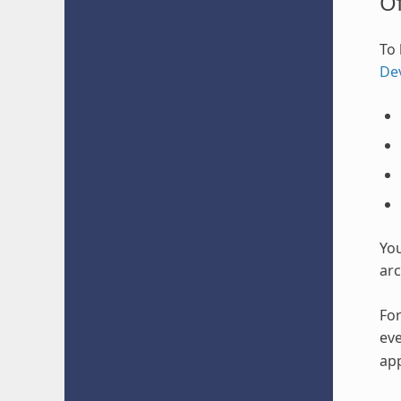
O
To 
De
Yo
arc
For
eve
app