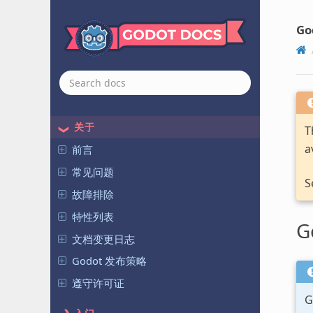
Go
关于
T
a
前言
常见问题
S
故障排除
特性列表
G
文档变更日志
Godot 发布策略
遵守许可证