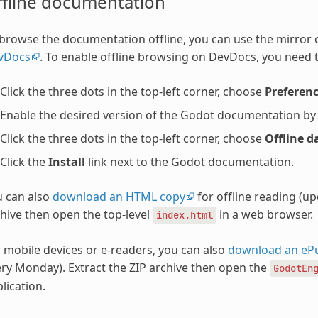
ffline documentation
browse the documentation offline, you can use the mirror
vDocs
. To enable offline browsing on DevDocs, you need t
Click the three dots in the top-left corner, choose
Preferen
Enable the desired version of the Godot documentation by ch
Click the three dots in the top-left corner, choose
Offline d
Click the
Install
link next to the Godot documentation.
u can also
download an HTML copy
for offline reading (u
hive then open the top-level
in a web browser.
index.html
 mobile devices or e-readers, you can also
download an eP
ry Monday). Extract the ZIP archive then open the
GodotEn
lication.