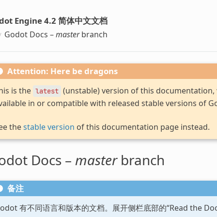
dot Engine 4.2 简体中文文档
Godot Docs –
master
branch
Attention: Here be dragons
his is the
(unstable) version of this documentation
latest
vailable in or compatible with released stable versions of G
ee the
stable version
of this documentation page instead.
odot Docs –
master
branch
备注
Godot 有不同语言和版本的文档。展开侧栏底部的“Read the D