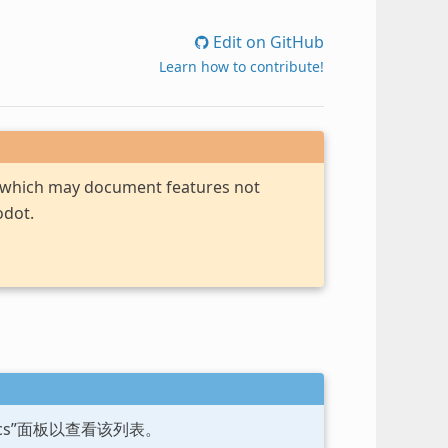
Edit on GitHub
Learn how to contribute!
, which may document features not
odot.
ocs”面板以查看该列表。