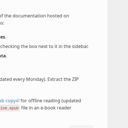
 of the documentation hosted on
o:
ces
.
ecking the box next to it in the sidebar.
ata
.
pdated every Monday). Extract the ZIP
ub copy
for offline reading (updated
file in an e-book reader
gine.epub