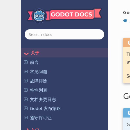
Go
关于
T
a
前言
常见问题
S
故障排除
特性列表
G
文档变更日志
Godot 发布策略
遵守许可证