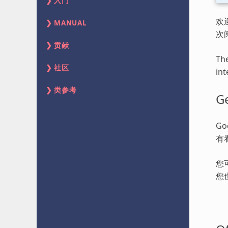
入门
欢
MANUAL
次
贡献
The
社区
int
类参考
Ge
G
有
您
您