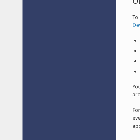
O
To 
De
Yo
arc
For
eve
app