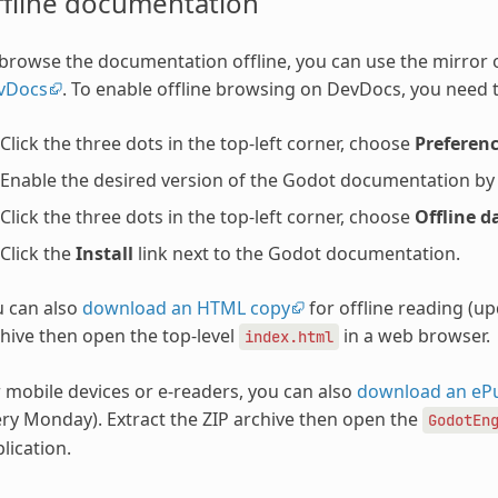
ffline documentation
browse the documentation offline, you can use the mirror
vDocs
. To enable offline browsing on DevDocs, you need t
Click the three dots in the top-left corner, choose
Preferen
Enable the desired version of the Godot documentation by ch
Click the three dots in the top-left corner, choose
Offline d
Click the
Install
link next to the Godot documentation.
u can also
download an HTML copy
for offline reading (u
hive then open the top-level
in a web browser.
index.html
 mobile devices or e-readers, you can also
download an eP
ry Monday). Extract the ZIP archive then open the
GodotEn
lication.