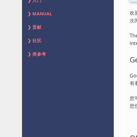
入门
欢
MANUAL
次
贡献
The
社区
int
类参考
Ge
G
有
您
您