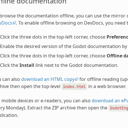
ffline documentation
browse the documentation offline, you can use the mirror
vDocs
. To enable offline browsing on DevDocs, you need t
Click the three dots in the top-left corner, choose
Preferen
Enable the desired version of the Godot documentation by ch
Click the three dots in the top-left corner, choose
Offline d
Click the
Install
link next to the Godot documentation.
u can also
download an HTML copy
for offline reading (u
hive then open the top-level
in a web browser.
index.html
 mobile devices or e-readers, you can also
download an eP
ry Monday). Extract the ZIP archive then open the
GodotEn
lication.