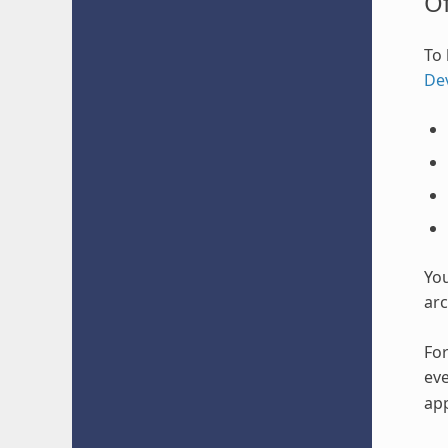
O
To 
De
Yo
arc
For
eve
app