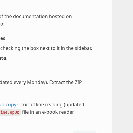
 of the documentation hosted on
o:
ces
.
ecking the box next to it in the sidebar.
ata
.
pdated every Monday). Extract the ZIP
ub copy
for offline reading (updated
file in an e-book reader
gine.epub