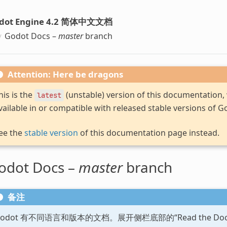
dot Engine 4.2 简体中文文档
Godot Docs –
master
branch
Attention: Here be dragons
his is the
(unstable) version of this documentation
latest
vailable in or compatible with released stable versions of G
ee the
stable version
of this documentation page instead.
odot Docs –
master
branch
备注
Godot 有不同语言和版本的文档。展开侧栏底部的“Read the D