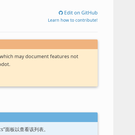
Edit on GitHub
Learn how to contribute!
, which may document features not
odot.
ocs”面板以查看该列表。