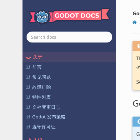
Go
关于
T
a
前言
常见问题
S
故障排除
特性列表
G
文档变更日志
Godot 发布策略
遵守许可证