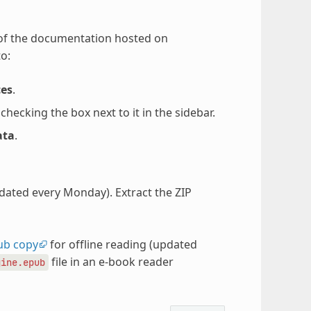
 of the documentation hosted on
o:
ces
.
ecking the box next to it in the sidebar.
ata
.
pdated every Monday). Extract the ZIP
ub copy
for offline reading (updated
file in an e-book reader
gine.epub