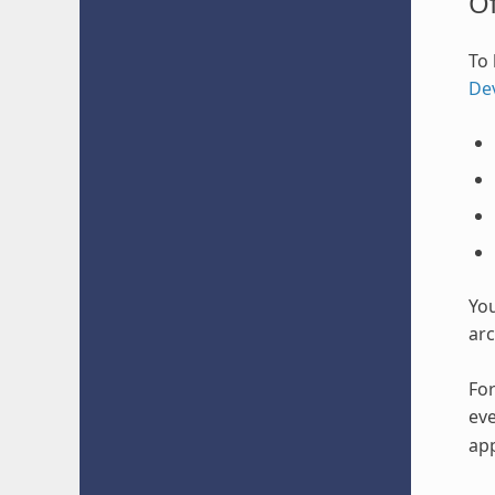
O
To 
De
Yo
arc
For
eve
app