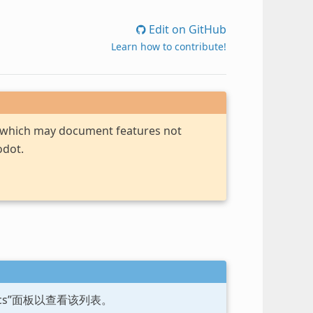
Edit on GitHub
Learn how to contribute!
, which may document features not
odot.
ocs”面板以查看该列表。