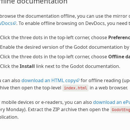
ffline documentation
browse the documentation offline, you can use the mirror
vDocs
. To enable offline browsing on DevDocs, you need t
Click the three dots in the top-left corner, choose
Preferen
Enable the desired version of the Godot documentation by ch
Click the three dots in the top-left corner, choose
Offline d
Click the
Install
link next to the Godot documentation.
u can also
download an HTML copy
for offline reading (u
hive then open the top-level
in a web browser.
index.html
 mobile devices or e-readers, you can also
download an eP
ry Monday). Extract the ZIP archive then open the
GodotEn
lication.