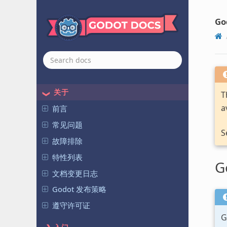
Go
关于
T
a
前言
常见问题
S
故障排除
特性列表
G
文档变更日志
Godot 发布策略
遵守许可证