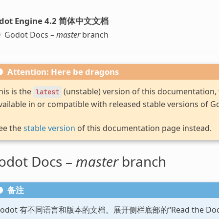
dot Engine 4.2 简体中文文档
Godot Docs –
master
branch
Attention: Here be dragons
his is the
(unstable) version of this documentation
latest
vailable in or compatible with released stable versions of G
ee the
stable version
of this documentation page instead.
odot Docs –
master
branch
备注
Godot 有不同语言和版本的文档。展开侧栏底部的“Read the D