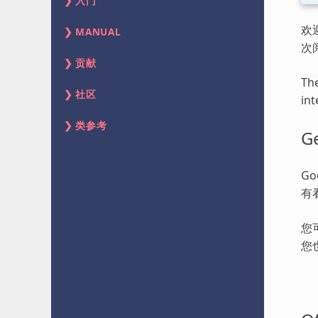
入门
欢
MANUAL
次
贡献
The
社区
int
类参考
Ge
G
有
您
您