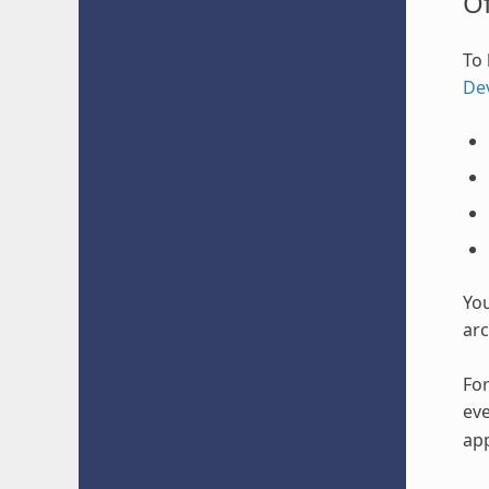
O
To 
De
Yo
arc
For
eve
app