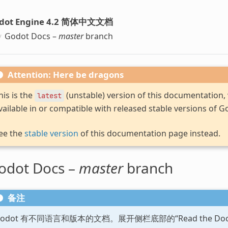
dot Engine 4.2 简体中文文档
Godot Docs –
master
branch
Attention: Here be dragons
his is the
(unstable) version of this documentation
latest
vailable in or compatible with released stable versions of G
ee the
stable version
of this documentation page instead.
odot Docs –
master
branch
备注
Godot 有不同语言和版本的文档。展开侧栏底部的“Read the D