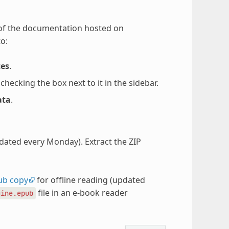
 of the documentation hosted on
o:
ces
.
ecking the box next to it in the sidebar.
ata
.
pdated every Monday). Extract the ZIP
ub copy
for offline reading (updated
file in an e-book reader
gine.epub