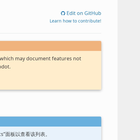
Edit on GitHub
Learn how to contribute!
, which may document features not
odot.
ocs”面板以查看该列表。