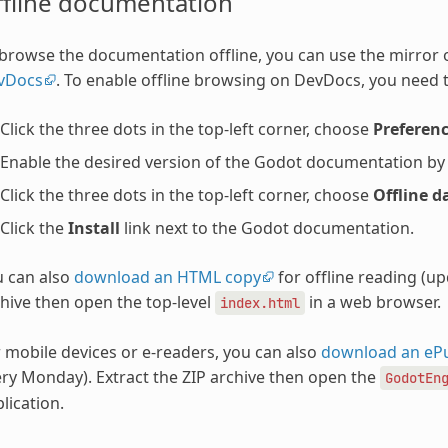
ffline documentation
browse the documentation offline, you can use the mirror
vDocs
. To enable offline browsing on DevDocs, you need t
Click the three dots in the top-left corner, choose
Preferen
Enable the desired version of the Godot documentation by ch
Click the three dots in the top-left corner, choose
Offline d
Click the
Install
link next to the Godot documentation.
u can also
download an HTML copy
for offline reading (u
hive then open the top-level
in a web browser.
index.html
 mobile devices or e-readers, you can also
download an eP
ry Monday). Extract the ZIP archive then open the
GodotEn
lication.