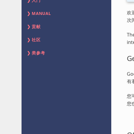
入门
欢
MANUAL
次
贡献
The
社区
int
类参考
Ge
G
有
您
您