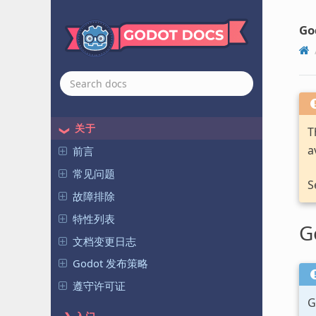
Go
关于
T
a
前言
常见问题
S
故障排除
特性列表
G
文档变更日志
Godot 发布策略
遵守许可证