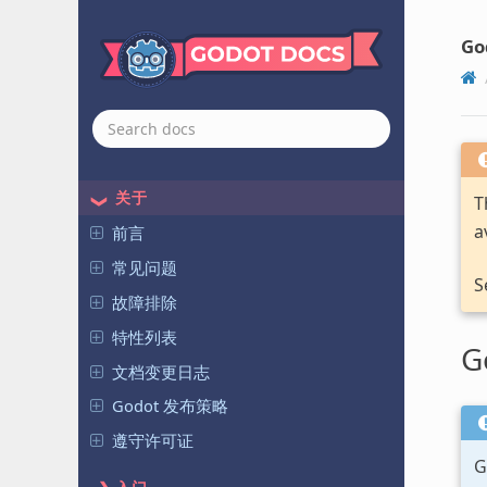
Go
关于
T
a
前言
常见问题
S
故障排除
特性列表
G
文档变更日志
Godot 发布策略
遵守许可证