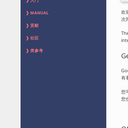
入门
欢
MANUAL
次
贡献
The
社区
int
类参考
Ge
G
有
您
您