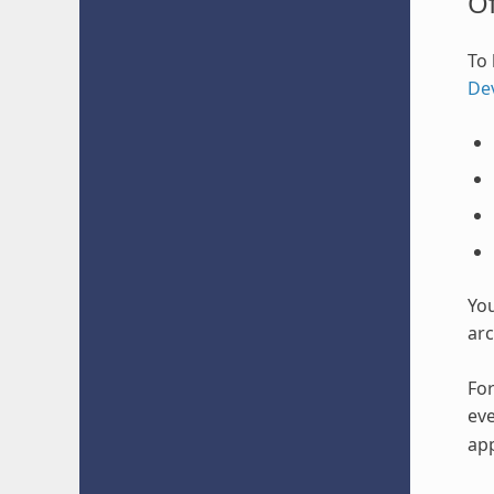
O
To 
De
Yo
arc
For
eve
app