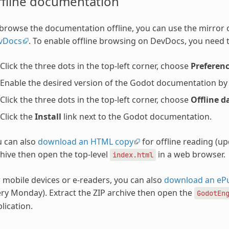
ffline documentation
browse the documentation offline, you can use the mirror
vDocs
. To enable offline browsing on DevDocs, you need t
Click the three dots in the top-left corner, choose
Preferen
Enable the desired version of the Godot documentation by ch
Click the three dots in the top-left corner, choose
Offline d
Click the
Install
link next to the Godot documentation.
u can also
download an HTML copy
for offline reading (u
hive then open the top-level
in a web browser.
index.html
 mobile devices or e-readers, you can also
download an eP
ry Monday). Extract the ZIP archive then open the
GodotEn
lication.