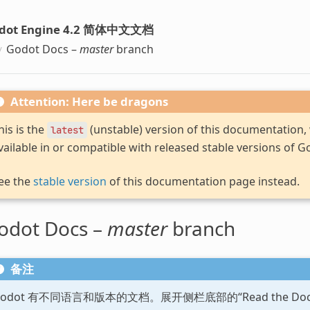
dot Engine 4.2 简体中文文档
Godot Docs –
master
branch
Attention: Here be dragons
his is the
(unstable) version of this documentation
latest
vailable in or compatible with released stable versions of G
ee the
stable version
of this documentation page instead.
odot Docs –
master
branch
备注
Godot 有不同语言和版本的文档。展开侧栏底部的“Read the D