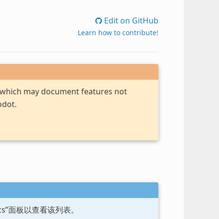
Edit on GitHub
Learn how to contribute!
, which may document features not
odot.
ocs”面板以查看该列表。