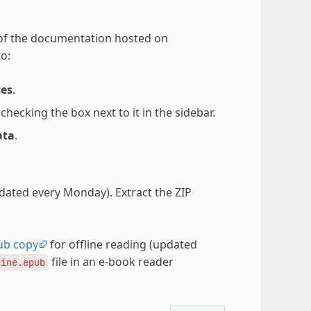
 of the documentation hosted on
o:
ces
.
ecking the box next to it in the sidebar.
ata
.
pdated every Monday). Extract the ZIP
ub copy
for offline reading (updated
file in an e-book reader
gine.epub