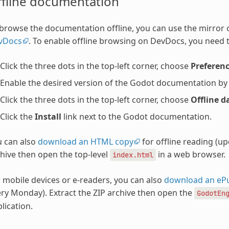
ffline documentation
browse the documentation offline, you can use the mirror
vDocs
. To enable offline browsing on DevDocs, you need t
Click the three dots in the top-left corner, choose
Preferen
Enable the desired version of the Godot documentation by ch
Click the three dots in the top-left corner, choose
Offline d
Click the
Install
link next to the Godot documentation.
u can also
download an HTML copy
for offline reading (u
hive then open the top-level
in a web browser.
index.html
 mobile devices or e-readers, you can also
download an eP
ry Monday). Extract the ZIP archive then open the
GodotEn
lication.