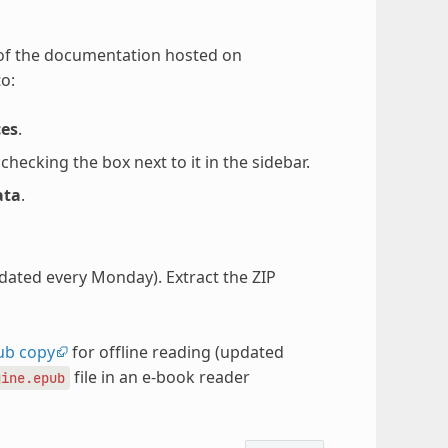
 of the documentation hosted on
o:
ces
.
ecking the box next to it in the sidebar.
ata
.
pdated every Monday). Extract the ZIP
ub copy
for offline reading (updated
file in an e-book reader
gine.epub