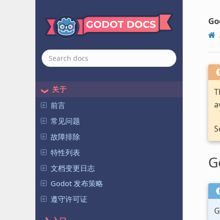
Go
关于
T
a
前言
常见问题
S
故障排除
特性列表
G
文档变更日志
Godot 发布策略
遵守许可证