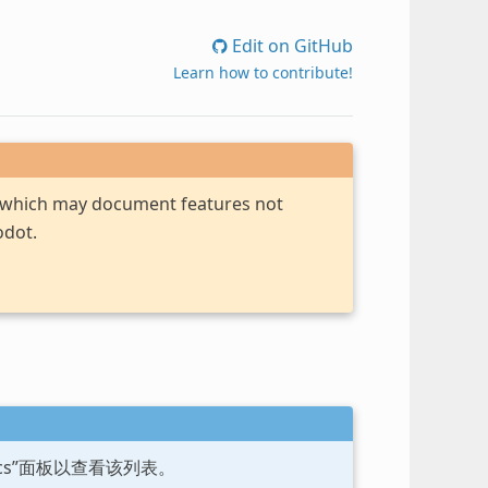
Edit on GitHub
Learn how to contribute!
, which may document features not
odot.
ocs”面板以查看该列表。