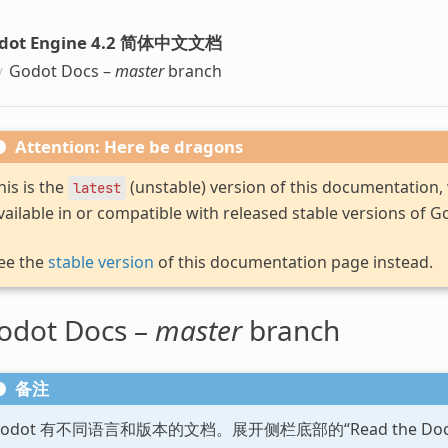
dot Engine 4.2 简体中文文档
Godot Docs –
master
branch
Attention: Here be dragons
his is the
(unstable) version of this documentation
latest
vailable in or compatible with released stable versions of G
ee the
stable version
of this documentation page instead.
odot Docs –
master
branch
备注
Godot 有不同语言和版本的文档。展开侧栏底部的“Read the D