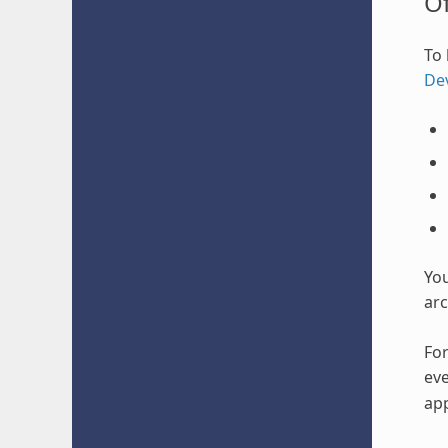
O
To 
De
Yo
arc
For
eve
app