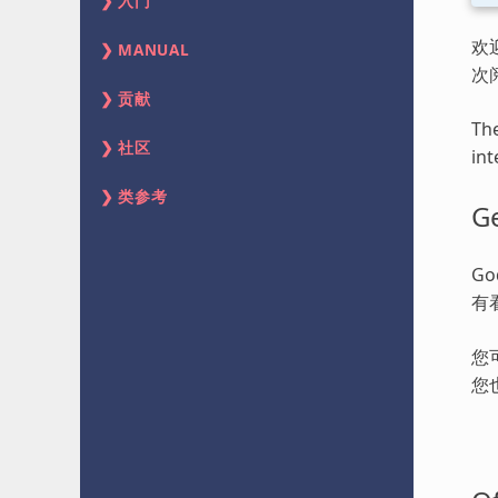
入门
欢
MANUAL
次
贡献
The
社区
int
类参考
Ge
G
有
您
您