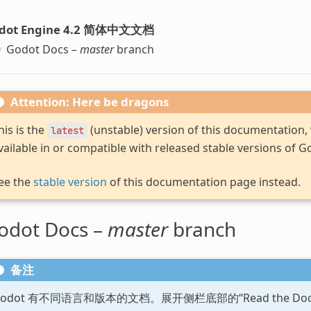
dot Engine 4.2 简体中文文档
Godot Docs –
master
branch
Attention: Here be dragons
his is the
(unstable) version of this documentation
latest
vailable in or compatible with released stable versions of G
ee the
stable version
of this documentation page instead.
odot Docs –
master
branch
备注
Godot 有不同语言和版本的文档。展开侧栏底部的“Read the D