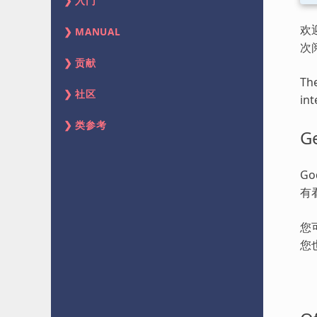
入门
欢
MANUAL
次
贡献
The
社区
int
类参考
Ge
G
有
您
您