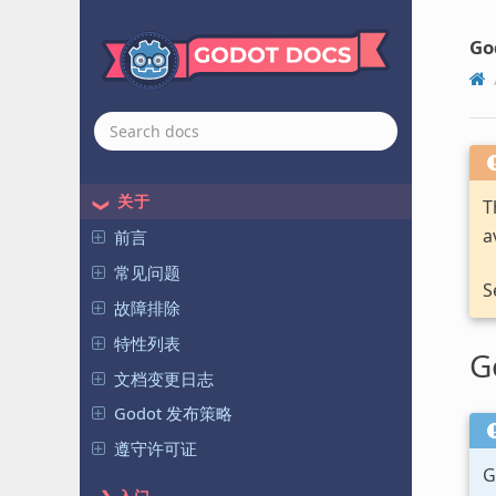
Go
关于
T
a
前言
常见问题
S
故障排除
特性列表
G
文档变更日志
Godot 发布策略
遵守许可证