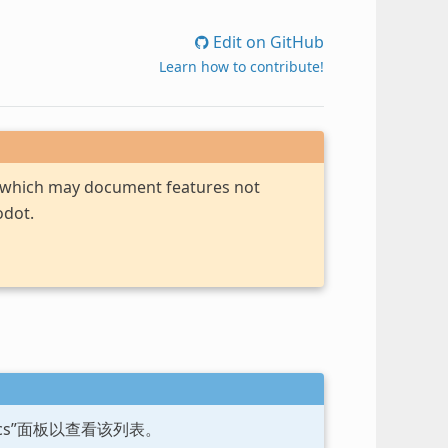
Edit on GitHub
Learn how to contribute!
, which may document features not
odot.
ocs”面板以查看该列表。