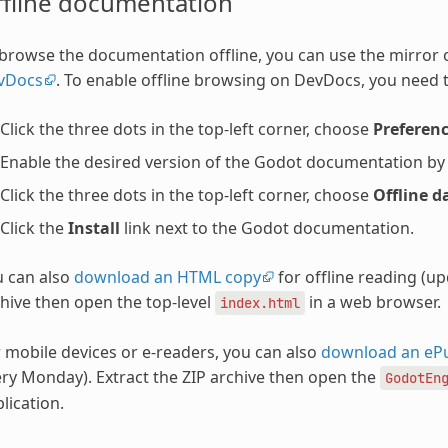
ffline documentation
browse the documentation offline, you can use the mirror
vDocs
. To enable offline browsing on DevDocs, you need t
Click the three dots in the top-left corner, choose
Preferen
Enable the desired version of the Godot documentation by ch
Click the three dots in the top-left corner, choose
Offline d
Click the
Install
link next to the Godot documentation.
u can also
download an HTML copy
for offline reading (u
hive then open the top-level
in a web browser.
index.html
 mobile devices or e-readers, you can also
download an eP
ry Monday). Extract the ZIP archive then open the
GodotEn
lication.