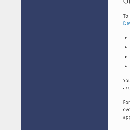
O
To 
De
Yo
arc
For
eve
app