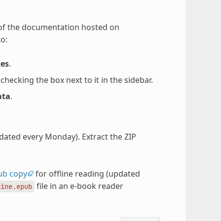
 of the documentation hosted on
o:
ces
.
ecking the box next to it in the sidebar.
ata
.
pdated every Monday). Extract the ZIP
ub copy
for offline reading (updated
file in an e-book reader
gine.epub