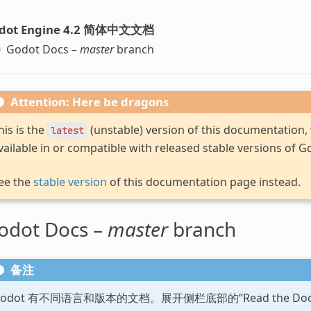
dot Engine 4.2 简体中文文档
Godot Docs –
master
branch
Attention: Here be dragons
his is the
(unstable) version of this documentation
latest
vailable in or compatible with released stable versions of G
ee the
stable version
of this documentation page instead.
odot Docs –
master
branch
备注
Godot 有不同语言和版本的文档。展开侧栏底部的“Read the D