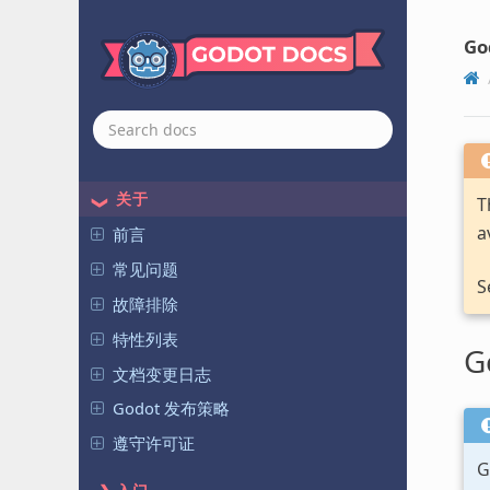
Go
关于
T
a
前言
常见问题
S
故障排除
特性列表
G
文档变更日志
Godot 发布策略
遵守许可证