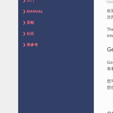
入门
欢
MANUAL
次
贡献
The
社区
int
类参考
Ge
G
有
您
您