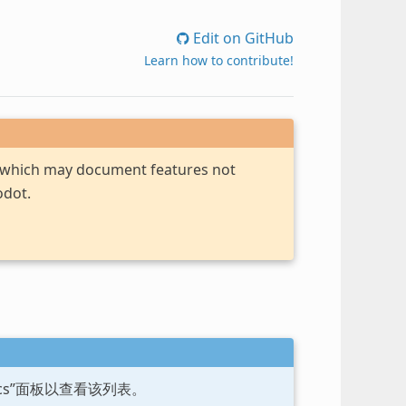
Edit on GitHub
Learn how to contribute!
, which may document features not
odot.
ocs”面板以查看该列表。