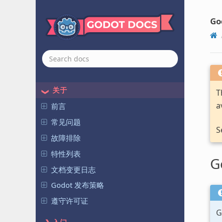
Go
关于
T
a
前言
常见问题
S
故障排除
特性列表
G
文档变更日志
Godot 发布策略
遵守许可证