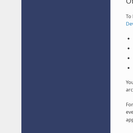
O
To 
De
Yo
arc
For
eve
app