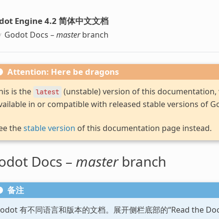
dot Engine 4.2 简体中文文档
Godot Docs –
master
branch
Attention: Here be dragons
his is the
(unstable) version of this documentation
latest
vailable in or compatible with released stable versions of G
ee the
stable version
of this documentation page instead.
odot Docs –
master
branch
备注
Godot 有不同语言和版本的文档。展开侧栏底部的“Read the D