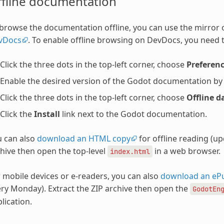
ffline documentation
browse the documentation offline, you can use the mirror
vDocs
. To enable offline browsing on DevDocs, you need t
Click the three dots in the top-left corner, choose
Preferen
Enable the desired version of the Godot documentation by ch
Click the three dots in the top-left corner, choose
Offline d
Click the
Install
link next to the Godot documentation.
u can also
download an HTML copy
for offline reading (u
hive then open the top-level
in a web browser.
index.html
 mobile devices or e-readers, you can also
download an eP
ry Monday). Extract the ZIP archive then open the
GodotEn
lication.