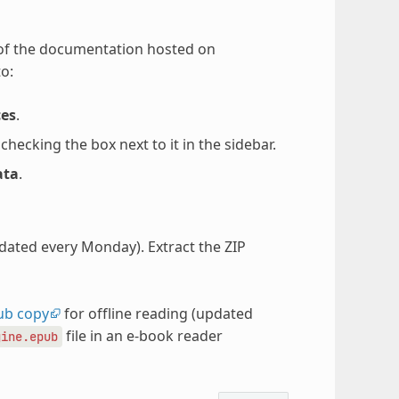
 of the documentation hosted on
o:
ces
.
ecking the box next to it in the sidebar.
ata
.
pdated every Monday). Extract the ZIP
ub copy
for offline reading (updated
file in an e-book reader
gine.epub