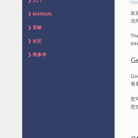
入门
欢
MANUAL
次
贡献
The
社区
int
类参考
Ge
G
有
您
您