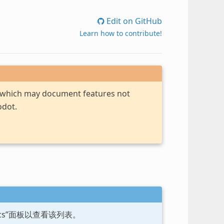
Edit on GitHub
Learn how to contribute!
, which may document features not
odot.
ocs”面板以查看该列表。