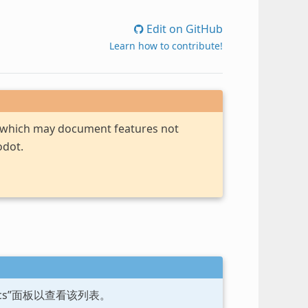
Edit on GitHub
Learn how to contribute!
, which may document features not
odot.
ocs”面板以查看该列表。