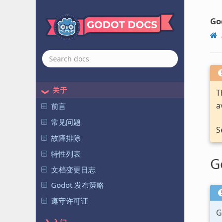
Go
关于
T
a
前言
常见问题
S
故障排除
特性列表
G
文档变更日志
Godot 发布策略
遵守许可证