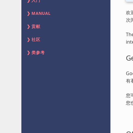
入门
欢
MANUAL
次
贡献
The
社区
int
类参考
Ge
G
有
您
您