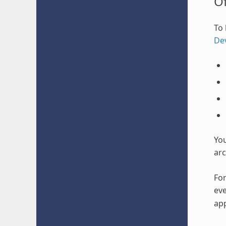
O
To 
De
Yo
arc
For
eve
app