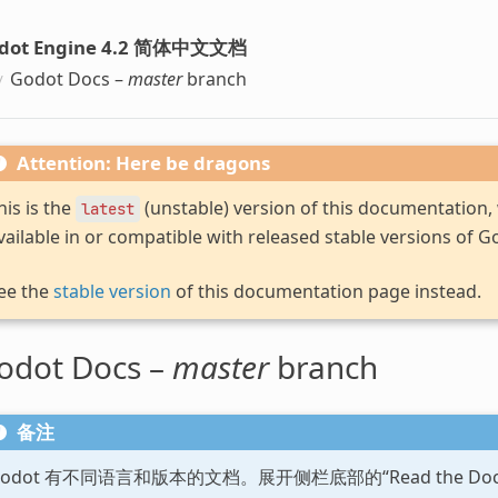
dot Engine 4.2 简体中文文档
Godot Docs –
master
branch
Attention: Here be dragons
his is the
(unstable) version of this documentation
latest
vailable in or compatible with released stable versions of G
ee the
stable version
of this documentation page instead.
odot Docs –
master
branch
备注
Godot 有不同语言和版本的文档。展开侧栏底部的“Read the D