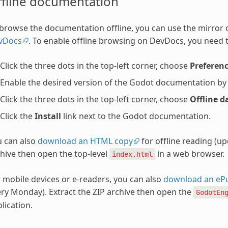
ffline documentation
browse the documentation offline, you can use the mirror
vDocs
. To enable offline browsing on DevDocs, you need t
Click the three dots in the top-left corner, choose
Preferen
Enable the desired version of the Godot documentation by ch
Click the three dots in the top-left corner, choose
Offline d
Click the
Install
link next to the Godot documentation.
u can also
download an HTML copy
for offline reading (u
hive then open the top-level
in a web browser.
index.html
 mobile devices or e-readers, you can also
download an eP
ry Monday). Extract the ZIP archive then open the
GodotEn
lication.