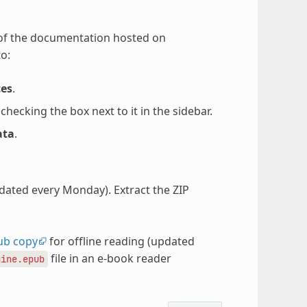
 of the documentation hosted on
o:
ces
.
ecking the box next to it in the sidebar.
ata
.
pdated every Monday). Extract the ZIP
ub copy
for offline reading (updated
file in an e-book reader
gine.epub