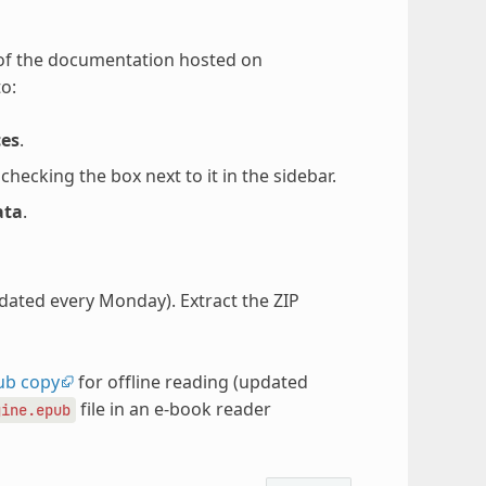
 of the documentation hosted on
o:
ces
.
ecking the box next to it in the sidebar.
ata
.
pdated every Monday). Extract the ZIP
ub copy
for offline reading (updated
file in an e-book reader
gine.epub