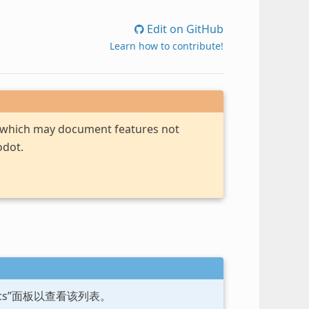
Edit on GitHub
Learn how to contribute!
, which may document features not
odot.
ocs”面板以查看该列表。