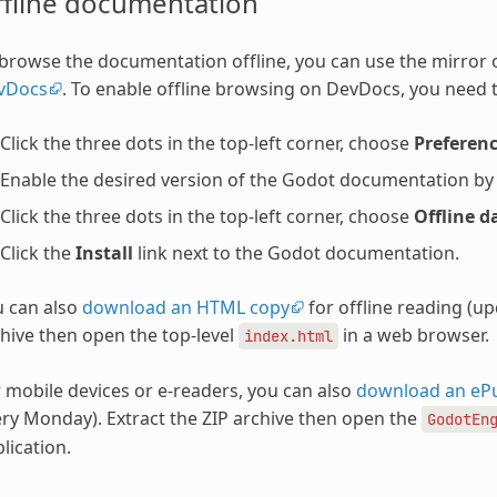
ffline documentation
browse the documentation offline, you can use the mirror
vDocs
. To enable offline browsing on DevDocs, you need t
Click the three dots in the top-left corner, choose
Preferen
Enable the desired version of the Godot documentation by ch
Click the three dots in the top-left corner, choose
Offline d
Click the
Install
link next to the Godot documentation.
u can also
download an HTML copy
for offline reading (u
hive then open the top-level
in a web browser.
index.html
 mobile devices or e-readers, you can also
download an eP
ry Monday). Extract the ZIP archive then open the
GodotEn
lication.