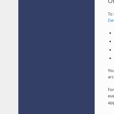
O
To 
De
Yo
arc
For
eve
app