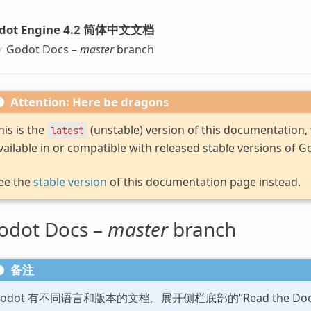
dot Engine 4.2 简体中文文档
Godot Docs –
master
branch
Attention: Here be dragons
his is the
(unstable) version of this documentation
latest
vailable in or compatible with released stable versions of G
ee the
stable version
of this documentation page instead.
odot Docs –
master
branch
备注
Godot 有不同语言和版本的文档。展开侧栏底部的“Read the D