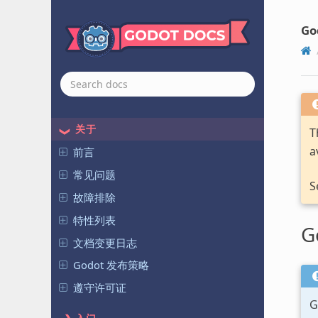
Go
关于
T
a
前言
常见问题
S
故障排除
特性列表
G
文档变更日志
Godot 发布策略
遵守许可证