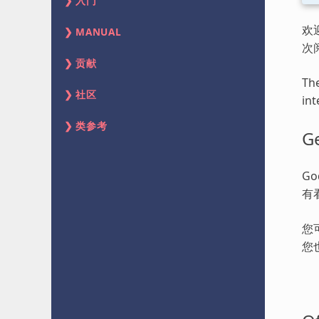
入门
欢
MANUAL
次
贡献
The
社区
int
类参考
Ge
G
有
您
您