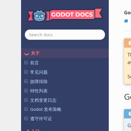
Go
关于
T
a
前言
常见问题
S
故障排除
特性列表
G
文档变更日志
Godot 发布策略
遵守许可证