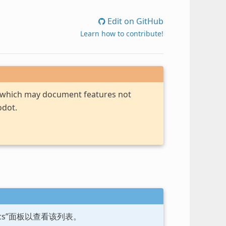
Edit on GitHub
Learn how to contribute!
, which may document features not
odot.
ocs”面板以查看该列表。