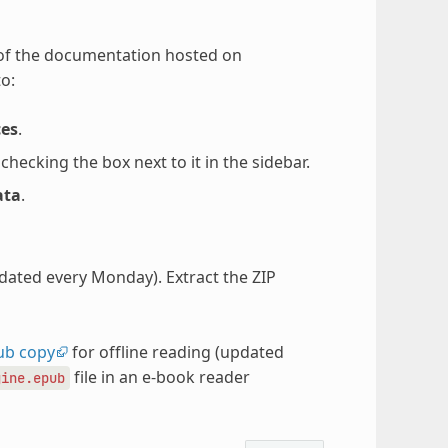
 of the documentation hosted on
o:
ces
.
ecking the box next to it in the sidebar.
ata
.
pdated every Monday). Extract the ZIP
ub copy
for offline reading (updated
file in an e-book reader
gine.epub