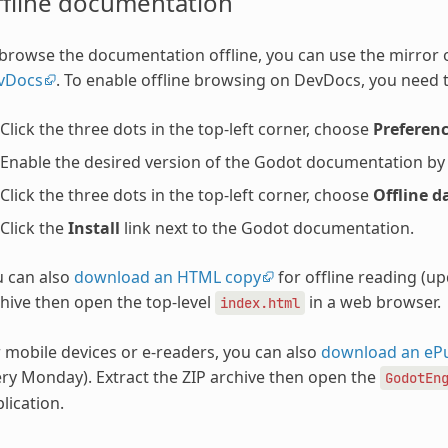
ffline documentation
browse the documentation offline, you can use the mirror
vDocs
. To enable offline browsing on DevDocs, you need t
Click the three dots in the top-left corner, choose
Preferen
Enable the desired version of the Godot documentation by ch
Click the three dots in the top-left corner, choose
Offline d
Click the
Install
link next to the Godot documentation.
u can also
download an HTML copy
for offline reading (u
hive then open the top-level
in a web browser.
index.html
 mobile devices or e-readers, you can also
download an eP
ry Monday). Extract the ZIP archive then open the
GodotEn
lication.