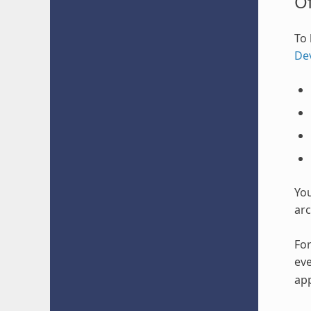
O
To 
De
Yo
arc
For
eve
app