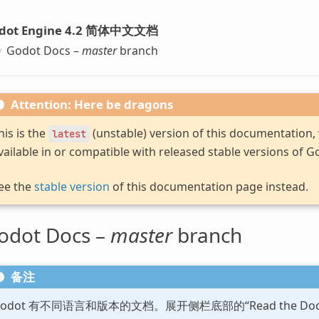
dot Engine 4.2 简体中文文档
Godot Docs –
master
branch
Attention: Here be dragons
his is the
(unstable) version of this documentation
latest
vailable in or compatible with released stable versions of G
ee the
stable version
of this documentation page instead.
odot Docs –
master
branch
备注
Godot 有不同语言和版本的文档。展开侧栏底部的“Read the D