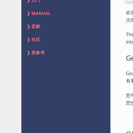
入门
欢
MANUAL
次
贡献
The
社区
int
类参考
Ge
G
有
您
您