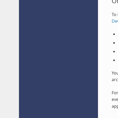
O
To 
De
Yo
arc
For
eve
app