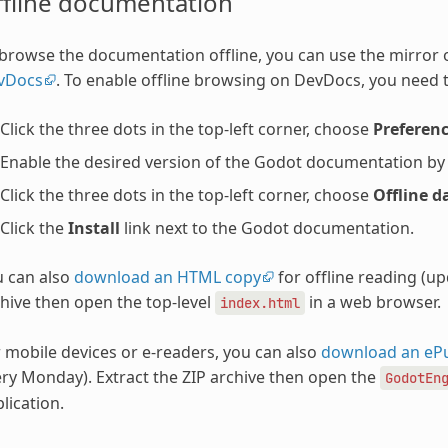
ffline documentation
browse the documentation offline, you can use the mirror
vDocs
. To enable offline browsing on DevDocs, you need t
Click the three dots in the top-left corner, choose
Preferen
Enable the desired version of the Godot documentation by ch
Click the three dots in the top-left corner, choose
Offline d
Click the
Install
link next to the Godot documentation.
u can also
download an HTML copy
for offline reading (u
hive then open the top-level
in a web browser.
index.html
 mobile devices or e-readers, you can also
download an eP
ry Monday). Extract the ZIP archive then open the
GodotEn
lication.