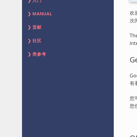
入门
欢
MANUAL
次
贡献
The
社区
int
类参考
Ge
G
有
您
您