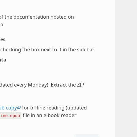
 of the documentation hosted on
o:
ces
.
ecking the box next to it in the sidebar.
ata
.
pdated every Monday). Extract the ZIP
ub copy
for offline reading (updated
file in an e-book reader
gine.epub