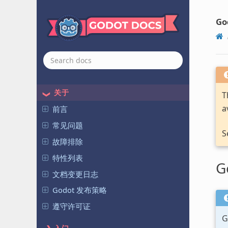
Go
关于
T
a
前言
常见问题
S
故障排除
特性列表
G
文档变更日志
Godot 发布策略
遵守许可证