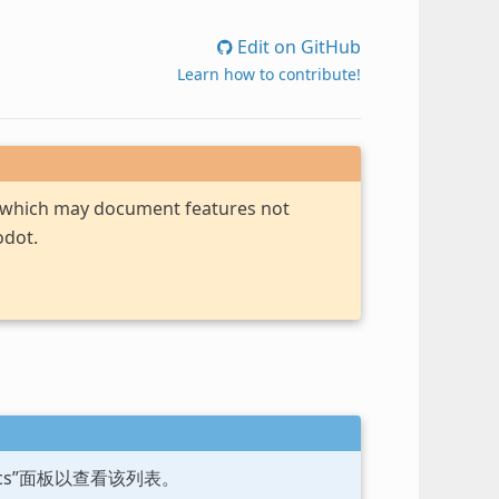
Edit on GitHub
Learn how to contribute!
, which may document features not
odot.
ocs”面板以查看该列表。