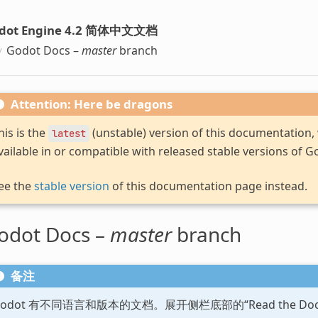
dot Engine 4.2 简体中文文档
Godot Docs –
master
branch
Attention: Here be dragons
his is the
(unstable) version of this documentation
latest
vailable in or compatible with released stable versions of G
ee the
stable version
of this documentation page instead.
odot Docs –
master
branch
备注
Godot 有不同语言和版本的文档。展开侧栏底部的“Read the D