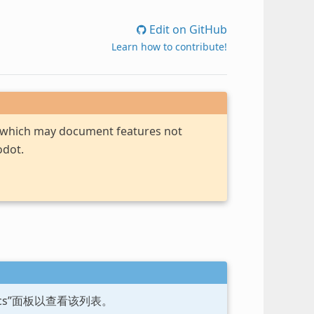
Edit on GitHub
Learn how to contribute!
, which may document features not
odot.
ocs”面板以查看该列表。