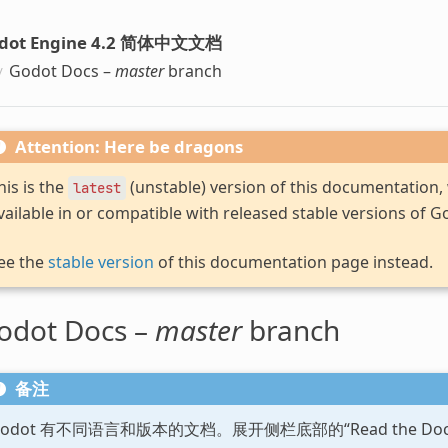
dot Engine 4.2 简体中文文档
Godot Docs –
master
branch
Attention: Here be dragons
his is the
(unstable) version of this documentation
latest
vailable in or compatible with released stable versions of G
ee the
stable version
of this documentation page instead.
odot Docs –
master
branch
备注
Godot 有不同语言和版本的文档。展开侧栏底部的“Read the D