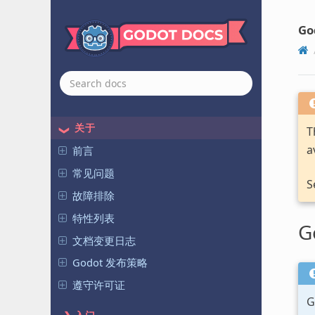
Go
关于
T
a
前言
常见问题
S
故障排除
特性列表
G
文档变更日志
Godot 发布策略
遵守许可证