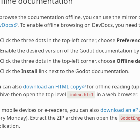
ffline documentation
browse the documentation offline, you can use the mirror
vDocs
. To enable offline browsing on DevDocs, you need t
Click the three dots in the top-left corner, choose
Preferen
Enable the desired version of the Godot documentation by ch
Click the three dots in the top-left corner, choose
Offline d
Click the
Install
link next to the Godot documentation.
u can also
download an HTML copy
for offline reading (u
hive then open the top-level
in a web browser.
index.html
 mobile devices or e-readers, you can also
download an eP
ry Monday). Extract the ZIP archive then open the
GodotEn
lication.