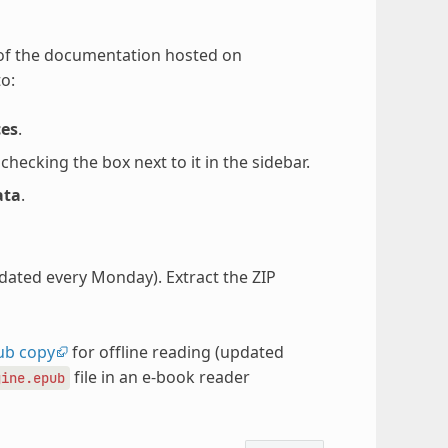
 of the documentation hosted on
o:
ces
.
ecking the box next to it in the sidebar.
ata
.
pdated every Monday). Extract the ZIP
ub copy
for offline reading (updated
file in an e-book reader
gine.epub