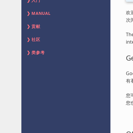
入门
欢
MANUAL
次
贡献
The
社区
int
类参考
Ge
G
有
您
您