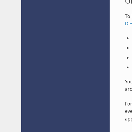
O
To 
De
Yo
arc
For
eve
app