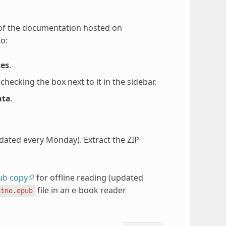
 of the documentation hosted on
o:
ces
.
ecking the box next to it in the sidebar.
ata
.
pdated every Monday). Extract the ZIP
ub copy
for offline reading (updated
file in an e-book reader
gine.epub