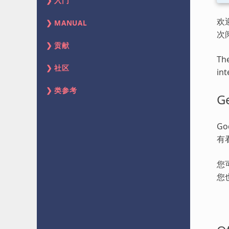
入门
欢
MANUAL
次
贡献
The
社区
int
类参考
Ge
G
有
您
您