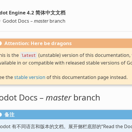
dot Engine 4.2 简体中文文档
Godot Docs –
master
branch
Attention: Here be dragons
his is the
(unstable) version of this documentation
latest
vailable in or compatible with released stable versions of G
ee the
stable version
of this documentation page instead.
odot Docs –
master
branch
备注
Godot 有不同语言和版本的文档。展开侧栏底部的“Read the D