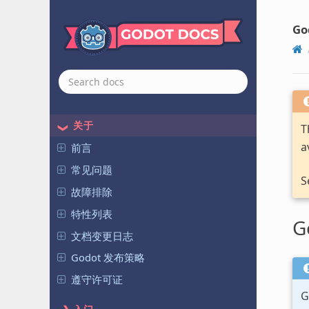
Go
关于
T
a
前言
常见问题
S
故障排除
特性列表
G
文档变更日志
Godot 发布策略
遵守许可证