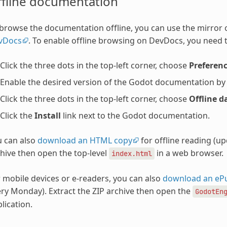
ffline documentation
browse the documentation offline, you can use the mirror
vDocs
. To enable offline browsing on DevDocs, you need t
Click the three dots in the top-left corner, choose
Preferen
Enable the desired version of the Godot documentation by ch
Click the three dots in the top-left corner, choose
Offline d
Click the
Install
link next to the Godot documentation.
u can also
download an HTML copy
for offline reading (u
hive then open the top-level
in a web browser.
index.html
 mobile devices or e-readers, you can also
download an eP
ry Monday). Extract the ZIP archive then open the
GodotEn
lication.