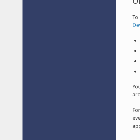
O
To 
De
Yo
arc
For
eve
app