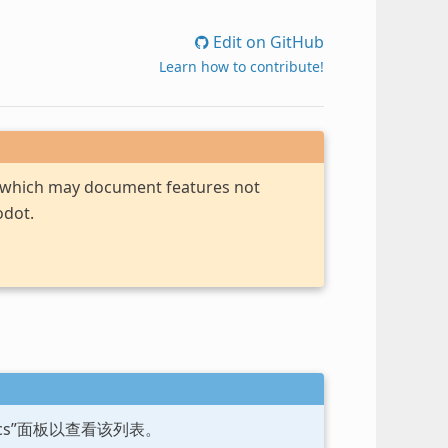
Edit on GitHub
Learn how to contribute!
, which may document features not
odot.
ocs”面板以查看该列表。