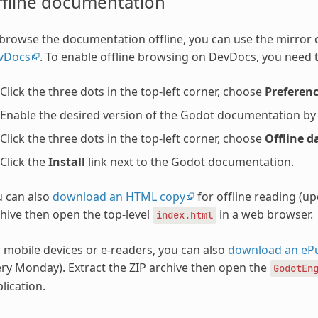
ffline documentation
browse the documentation offline, you can use the mirror
vDocs
. To enable offline browsing on DevDocs, you need t
Click the three dots in the top-left corner, choose
Preferen
Enable the desired version of the Godot documentation by ch
Click the three dots in the top-left corner, choose
Offline d
Click the
Install
link next to the Godot documentation.
u can also
download an HTML copy
for offline reading (u
hive then open the top-level
in a web browser.
index.html
 mobile devices or e-readers, you can also
download an eP
ry Monday). Extract the ZIP archive then open the
GodotEn
lication.