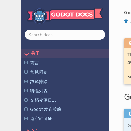
Go
关于
T
a
前言
常见问题
S
故障排除
特性列表
G
文档变更日志
Godot 发布策略
遵守许可证