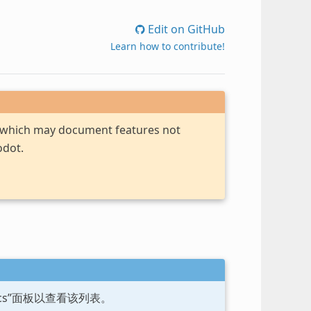
Edit on GitHub
Learn how to contribute!
, which may document features not
odot.
ocs”面板以查看该列表。