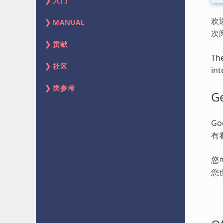
入门
欢
MANUAL
次
贡献
The
社区
int
类参考
Ge
G
有
您
您