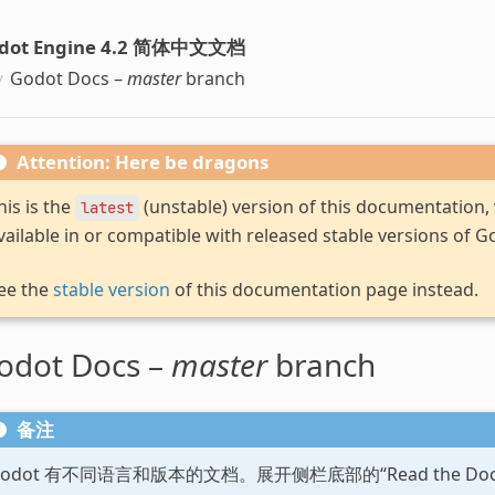
dot Engine 4.2 简体中文文档
Godot Docs –
master
branch
Attention: Here be dragons
his is the
(unstable) version of this documentation
latest
vailable in or compatible with released stable versions of G
ee the
stable version
of this documentation page instead.
odot Docs –
master
branch
备注
Godot 有不同语言和版本的文档。展开侧栏底部的“Read the D