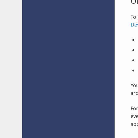
O
To 
De
Yo
arc
For
eve
app