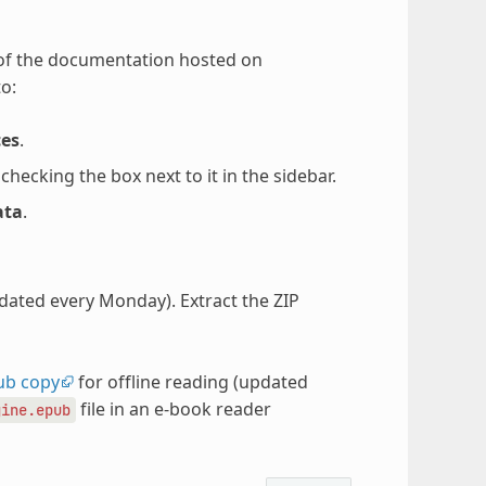
 of the documentation hosted on
o:
ces
.
ecking the box next to it in the sidebar.
ata
.
pdated every Monday). Extract the ZIP
ub copy
for offline reading (updated
file in an e-book reader
gine.epub