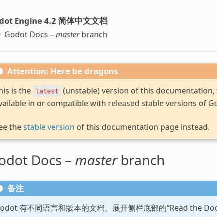
dot Engine 4.2 简体中文文档
Godot Docs –
master
branch
Attention: Here be dragons
his is the
(unstable) version of this documentation
latest
vailable in or compatible with released stable versions of G
ee the
stable version
of this documentation page instead.
odot Docs –
master
branch
备注
Godot 有不同语言和版本的文档。展开侧栏底部的“Read the D