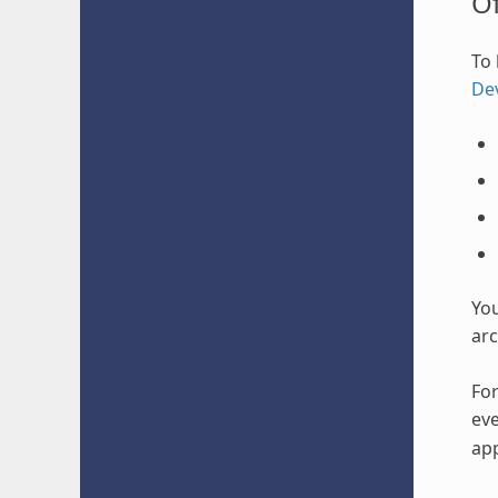
O
To 
De
Yo
arc
For
eve
app