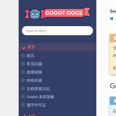
Go
关于
T
a
前言
常见问题
S
故障排除
特性列表
G
文档变更日志
Godot 发布策略
遵守许可证