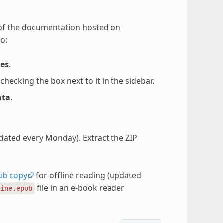
 of the documentation hosted on
o:
ces
.
ecking the box next to it in the sidebar.
ata
.
pdated every Monday). Extract the ZIP
ub copy
for offline reading (updated
file in an e-book reader
gine.epub