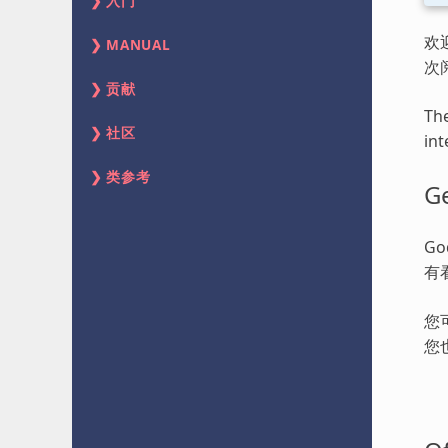
入门
欢
MANUAL
次
贡献
The
社区
int
类参考
Ge
G
有
您
您