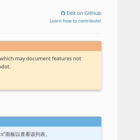
Edit on GitHub
Learn how to contribute!
, which may document features not
odot.
ocs”面板以查看该列表。