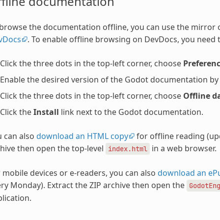
ffline documentation
browse the documentation offline, you can use the mirror
vDocs
. To enable offline browsing on DevDocs, you need t
Click the three dots in the top-left corner, choose
Preferen
Enable the desired version of the Godot documentation by ch
Click the three dots in the top-left corner, choose
Offline d
Click the
Install
link next to the Godot documentation.
u can also
download an HTML copy
for offline reading (u
hive then open the top-level
in a web browser.
index.html
 mobile devices or e-readers, you can also
download an eP
ry Monday). Extract the ZIP archive then open the
GodotEn
lication.