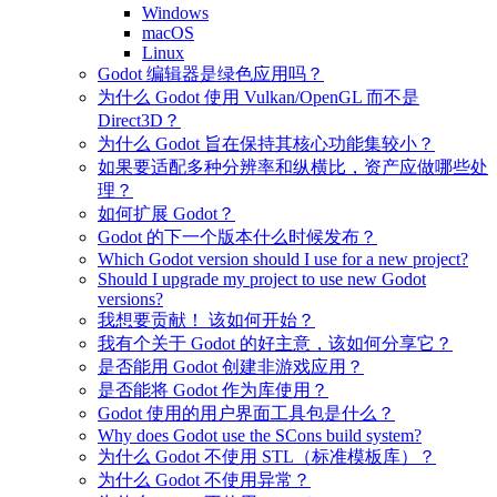
Windows
macOS
Linux
Godot 编辑器是绿色应用吗？
为什么 Godot 使用 Vulkan/OpenGL 而不是
Direct3D？
为什么 Godot 旨在保持其核心功能集较小？
如果要适配多种分辨率和纵横比，资产应做哪些处
理？
如何扩展 Godot？
Godot 的下一个版本什么时候发布？
Which Godot version should I use for a new project?
Should I upgrade my project to use new Godot
versions?
我想要贡献！ 该如何开始？
我有个关于 Godot 的好主意，该如何分享它？
是否能用 Godot 创建非游戏应用？
是否能将 Godot 作为库使用？
Godot 使用的用户界面工具包是什么？
Why does Godot use the SCons build system?
为什么 Godot 不使用 STL（标准模板库）？
为什么 Godot 不使用异常？