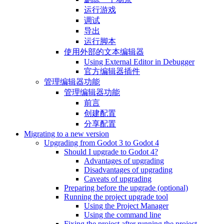
运行游戏
调试
导出
运行脚本
使用外部的文本编辑器
Using External Editor in Debugger
官方编辑器插件
管理编辑器功能
管理编辑器功能
前言
创建配置
分享配置
Migrating to a new version
Upgrading from Godot 3 to Godot 4
Should I upgrade to Godot 4?
Advantages of upgrading
Disadvantages of upgrading
Caveats of upgrading
Preparing before the upgrade (optional)
Running the project upgrade tool
Using the Project Manager
Using the command line
Fixing the project after running the project