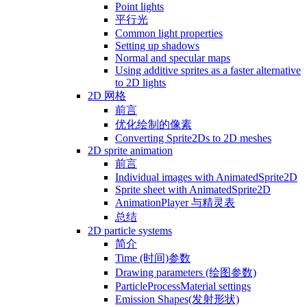
Point lights
平行光
Common light properties
Setting up shadows
Normal and specular maps
Using additive sprites as a faster alternative
to 2D lights
2D 网格
前言
优化绘制的像素
Converting Sprite2Ds to 2D meshes
2D sprite animation
前言
Individual images with AnimatedSprite2D
Sprite sheet with AnimatedSprite2D
AnimationPlayer 与精灵表
总结
2D particle systems
简介
Time (时间)参数
Drawing parameters (绘图参数)
ParticleProcessMaterial settings
Emission Shapes(发射形状)