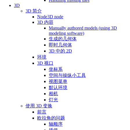
Handling missing tiles
3D
3D 简介
Node3D node
3D 内容
Manually authored models (using 3D
modeling software)
生成的几何体
即时几何体
3D 中的 2D
环境
3D 视口
坐标系
空间与操纵小工具
视图菜单
默认环境
相机
灯光
使用 3D 变换
前言
欧拉角的问题
轴顺序