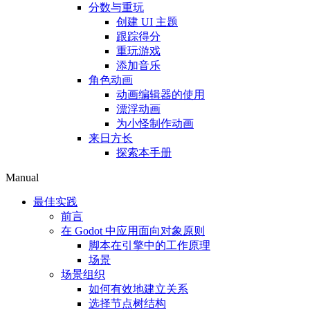
分数与重玩
创建 UI 主题
跟踪得分
重玩游戏
添加音乐
角色动画
动画编辑器的使用
漂浮动画
为小怪制作动画
来日方长
探索本手册
Manual
最佳实践
前言
在 Godot 中应用面向对象原则
脚本在引擎中的工作原理
场景
场景组织
如何有效地建立关系
选择节点树结构