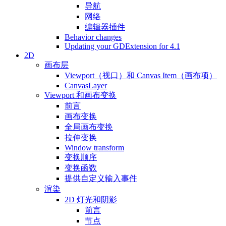
导航
网络
编辑器插件
Behavior changes
Updating your GDExtension for 4.1
2D
画布层
Viewport（视口）和 Canvas Item（画布项）
CanvasLayer
Viewport 和画布变换
前言
画布变换
全局画布变换
拉伸变换
Window transform
变换顺序
变换函数
提供自定义输入事件
渲染
2D 灯光和阴影
前言
节点