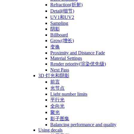
Refraction(折射)
Detail(细节)
UV1和UV2
Sampling
阴影
Billboard
Grow(增长)
变换
Proximity and Distance Fade
Material Settings
Render priority(渲染优先级)
Next Pass
3D 灯光和阴影
前言
光节点
Light number limits
平行光
全向光
聚光
影子图集
Balancing performance and quality
Using decals