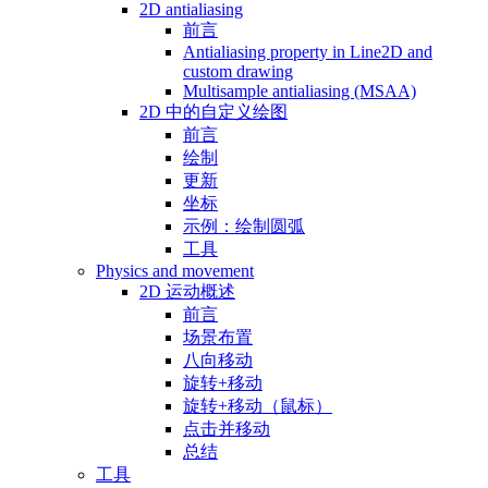
2D antialiasing
前言
Antialiasing property in Line2D and
custom drawing
Multisample antialiasing (MSAA)
2D 中的自定义绘图
前言
绘制
更新
坐标
示例：绘制圆弧
工具
Physics and movement
2D 运动概述
前言
场景布置
八向移动
旋转+移动
旋转+移动（鼠标）
点击并移动
总结
工具