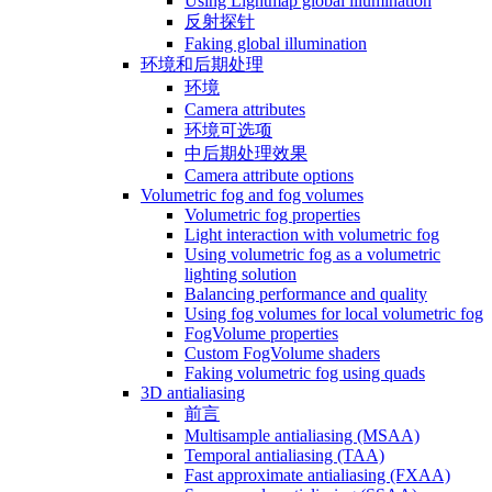
Using Lightmap global illumination
反射探针
Faking global illumination
环境和后期处理
环境
Camera attributes
环境可选项
中后期处理效果
Camera attribute options
Volumetric fog and fog volumes
Volumetric fog properties
Light interaction with volumetric fog
Using volumetric fog as a volumetric
lighting solution
Balancing performance and quality
Using fog volumes for local volumetric fog
FogVolume properties
Custom FogVolume shaders
Faking volumetric fog using quads
3D antialiasing
前言
Multisample antialiasing (MSAA)
Temporal antialiasing (TAA)
Fast approximate antialiasing (FXAA)