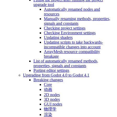
upgrade tool
Automatically renamed nodes and
resources
Manually renaming methods, properties,
signals and constants
Checking project settings
Checking Environment settings
Updating shaders
Updating scripts to take backwards-
incompatible changes into account
ArrayMesh resource compatibility
breakage
List of automatically renamed methods,
properties, signals and constants
Porting editor settings
Upgrading from Godot 4.0 to Godot 4.1
Breaking changes
Core
动画
2D nodes
3D nodes
GUI nodes
物理学
渲染