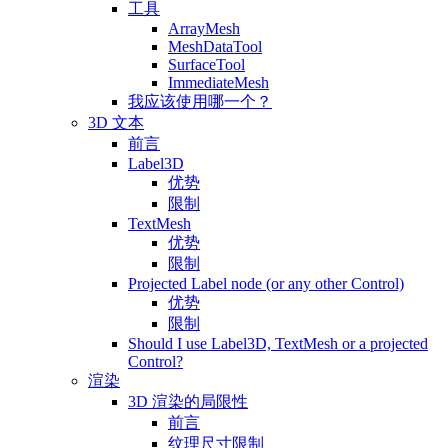
工具
ArrayMesh
MeshDataTool
SurfaceTool
ImmediateMesh
我应该使用哪一个？
3D 文本
前言
Label3D
优势
限制
TextMesh
优势
限制
Projected Label node (or any other Control)
优势
限制
Should I use Label3D, TextMesh or a projected
Control?
渲染
3D 渲染的局限性
前言
纹理尺寸限制