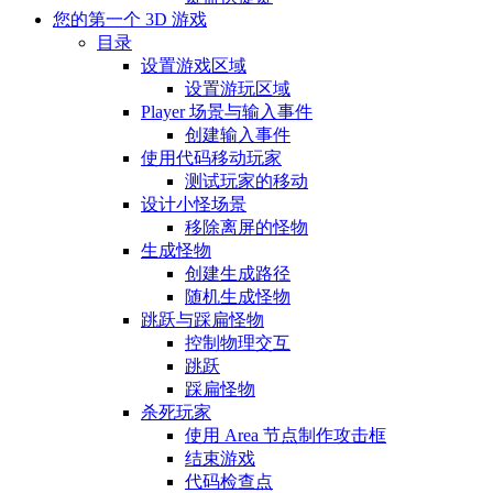
您的第一个 3D 游戏
目录
设置游戏区域
设置游玩区域
Player 场景与输入事件
创建输入事件
使用代码移动玩家
测试玩家的移动
设计小怪场景
移除离屏的怪物
生成怪物
创建生成路径
随机生成怪物
跳跃与踩扁怪物
控制物理交互
跳跃
踩扁怪物
杀死玩家
使用 Area 节点制作攻击框
结束游戏
代码检查点