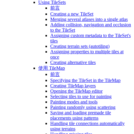
Using TileSets
前言
Creating a new TileSet
Merging several atlases into a single atlas
Adding collision, navigation and occlusion
to the TileSet
Assigning custom metadata to the TileSet's
tiles
Creating terrain sets (autotiling)
Assigning properties to multiple tiles at
once
Creating alternative tiles
使用 TileMap
前言
Specifying the TileSet in the TileMap
Creating TileMap layers
Opening the TileMap editor
Selecting tiles to use for painting
Painting modes and tools
Painting randomly using scattering
Saving and loading premade tile
placements using patterns
Handling tile connections automatically
using terrains