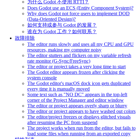
为什么 Godot 不使用 RTTI？
Does Godot use an ECS (Entity Component System)?
Why does Godot not force users to implement DOD
(Data-Oriented Design)?
如何支持或参与 Godot 的发展？
谁在为 Godot 工作？如何联系？
故障排除
The editor runs slowly and uses all my CPU and GPU
resources, making my computer noisy
The editor stutters and flickers on my variable refresh
rate monitor (G-Sync/FreeSync)
The editor or project takes a very long time to start
The Godot editor appears frozen after clicking the
system console
The Godot editor's macOS dock icon gets duplicated
every time it is manually moved
Some text such as "NO DC" appears in the top-left
corner of the Project Manager and editor window
The editor or project appears overly sharp or blurry
The editor or project appears to have washed out colors
The editor/project freezes or displays glitched visuals
after resuming the PC from suspend
The project works when run from the editor, but fails to
load some files when running from an exported copy