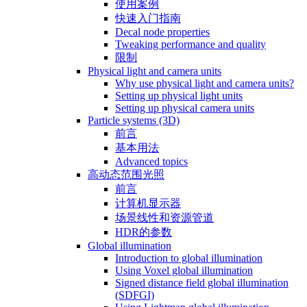
使用案例
快速入门指南
Decal node properties
Tweaking performance and quality
限制
Physical light and camera units
Why use physical light and camera units?
Setting up physical light units
Setting up physical camera units
Particle systems (3D)
前言
基本用法
Advanced topics
高动态范围光照
前言
计算机显示器
场景线性和资源管道
HDR的参数
Global illumination
Introduction to global illumination
Using Voxel global illumination
Signed distance field global illumination
(SDFGI)