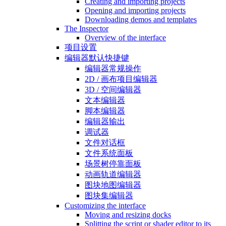
Creating and importing projects
Opening and importing projects
Downloading demos and templates
The Inspector
Overview of the interface
项目设置
编辑器默认快捷键
编辑器常规操作
2D / 画布项目编辑器
3D / 空间编辑器
文本编辑器
脚本编辑器
编辑器输出
调试器
文件对话框
文件系统面板
场景树停靠面板
动画轨道编辑器
图块地图编辑器
图块集编辑器
Customizing the interface
Moving and resizing docks
Splitting the script or shader editor to its