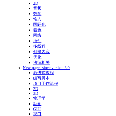
2D
音频
数学
输入
国际化
着色
网络
插件
多线程
创建内容
优化
法律相关
New pages since version 3.0
渐进式教程
编写脚本
项目工作流程
2D
3D
物理学
动画
GUI
视口