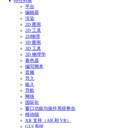
特性列表
平台
编辑器
渲染
2D 图形
2D 工具
2D物理
3D 图形
3D 工具
3D 物理学
着色器
编写脚本
音频
导入
输入
导航
网络
国际化
窗口功能与操作系统整合
移动端
XR 支持（AR 和 VR）
GUI 系统