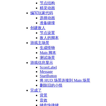
节点结构
精灵动画
编写玩家代码
选择动画
准备碰撞
创建敌人
节点设置
敌人的脚本
游戏主场景
生成怪物
Main 脚本
测试场景
游戏信息显示
ScoreLabel
Message
StartButton
将 HUD 场景连接到 Main 场景
删除旧的小怪
完成了
背景
音效
键盘快捷键