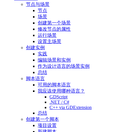
节点与场景
节点
场景
创建第一个场景
修改节点的属性
运行场景
设置主场景
创建实例
实践
编辑场景和实例
作为设计语言的场景实例
总结
脚本语言
可用的脚本语言
我应该使用哪种语言？
GDScript
.NET / C#
C++ via GDExtension
总结
创建第一个脚本
项目设置
新建脚本