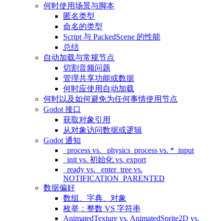
何时使用场景与脚本
匿名类型
命名的类型
Script 与 PackedScene 的性能
总结
自动加载与常规节点
切割音频问题
管理共享功能或数据
何时应使用自动加载
何时以及如何避免为任何事情使用节点
Godot 接口
获取对象引用
从对象访问数据或逻辑
Godot 通知
_process vs. _physics_process vs. *_input
_init vs. 初始化 vs. export
_ready vs. _enter_tree vs.
NOTIFICATION_PARENTED
数据偏好
数组、字典、对象
枚举：整数 VS 字符串
AnimatedTexture vs. AnimatedSprite2D vs.