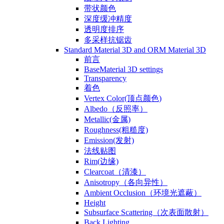
带状颜色
深度缓冲精度
透明度排序
多采样抗锯齿
Standard Material 3D and ORM Material 3D
前言
BaseMaterial 3D settings
Transparency
着色
Vertex Color(顶点颜色)
Albedo（反照率）
Metallic(金属)
Roughness(粗糙度)
Emission(发射)
法线贴图
Rim(边缘)
Clearcoat（清漆）
Anisotropy（各向异性）
Ambient Occlusion（环境光遮蔽）
Height
Subsurface Scattering（次表面散射）
Back Lighting