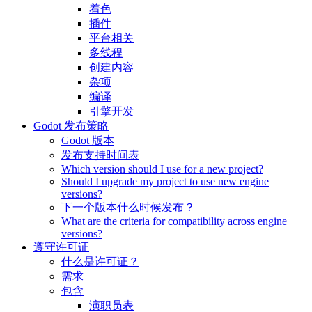
着色
插件
平台相关
多线程
创建内容
杂项
编译
引擎开发
Godot 发布策略
Godot 版本
发布支持时间表
Which version should I use for a new project?
Should I upgrade my project to use new engine
versions?
下一个版本什么时候发布？
What are the criteria for compatibility across engine
versions?
遵守许可证
什么是许可证？
需求
包含
演职员表