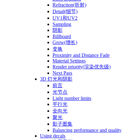
Refraction(折射)
Detail(细节)
UV1和UV2
Sampling
阴影
Billboard
Grow(增长)
变换
Proximity and Distance Fade
Material Settings
Render priority(渲染优先级)
Next Pass
3D 灯光和阴影
前言
光节点
Light number limits
平行光
全向光
聚光
影子图集
Balancing performance and quality
Using decals