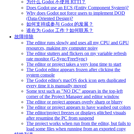
为什么 Godot 不使用 RTTI？
Does Godot use an ECS (Entity Component System)?
Why does Godot not force users to implement DOD
(Data-Oriented Design)?
如何支持或参与 Godot 的发展？
谁在为 Godot 工作？如何联系？
故障排除
The editor runs slowly and uses all my CPU and GPU
resources, making my computer noisy
The editor stutters and flickers on my variable refresh
rate monitor (G-Sync/FreeSync)
The editor or project takes a very long time to start
The Godot editor appears frozen after clicking the
system console
The Godot editor's macOS dock icon gets duplicated
every time it is manually moved
Some text such as "NO DC" appears in the top-left
corner of the Project Manager and editor window
The editor or project appears overly sharp or blurry
The editor or project appears to have washed out colors
The editor/project freezes or displays glitched visuals
after resuming the PC from suspend
The project works when run from the editor, but fails to
load some files when running from an exported copy