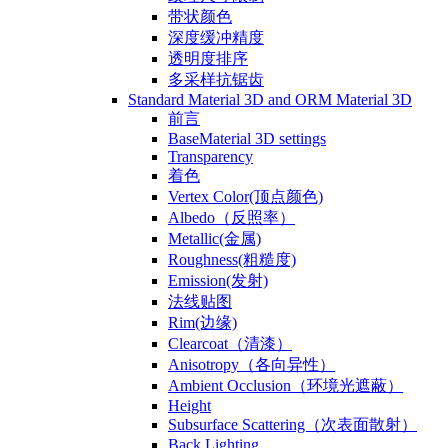
带状颜色
深度缓冲精度
透明度排序
多采样抗锯齿
Standard Material 3D and ORM Material 3D
前言
BaseMaterial 3D settings
Transparency
着色
Vertex Color(顶点颜色)
Albedo（反照率）
Metallic(金属)
Roughness(粗糙度)
Emission(发射)
法线贴图
Rim(边缘)
Clearcoat（清漆）
Anisotropy（各向异性）
Ambient Occlusion（环境光遮蔽）
Height
Subsurface Scattering（次表面散射）
Back Lighting