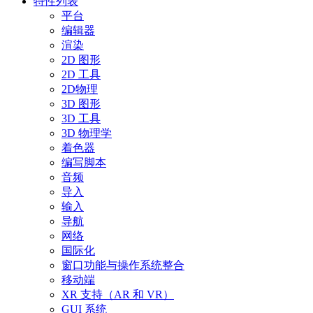
特性列表
平台
编辑器
渲染
2D 图形
2D 工具
2D物理
3D 图形
3D 工具
3D 物理学
着色器
编写脚本
音频
导入
输入
导航
网络
国际化
窗口功能与操作系统整合
移动端
XR 支持（AR 和 VR）
GUI 系统