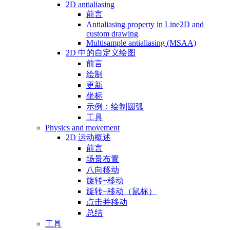
2D antialiasing
前言
Antialiasing property in Line2D and
custom drawing
Multisample antialiasing (MSAA)
2D 中的自定义绘图
前言
绘制
更新
坐标
示例：绘制圆弧
工具
Physics and movement
2D 运动概述
前言
场景布置
八向移动
旋转+移动
旋转+移动（鼠标）
点击并移动
总结
工具