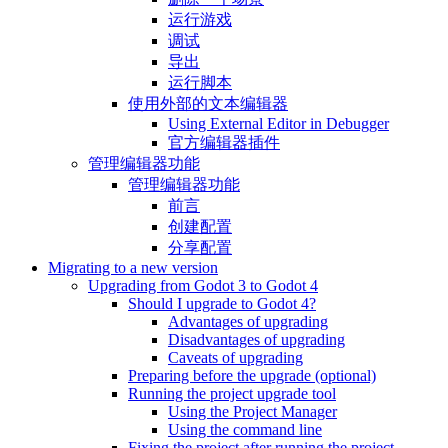
运行游戏
调试
导出
运行脚本
使用外部的文本编辑器
Using External Editor in Debugger
官方编辑器插件
管理编辑器功能
管理编辑器功能
前言
创建配置
分享配置
Migrating to a new version
Upgrading from Godot 3 to Godot 4
Should I upgrade to Godot 4?
Advantages of upgrading
Disadvantages of upgrading
Caveats of upgrading
Preparing before the upgrade (optional)
Running the project upgrade tool
Using the Project Manager
Using the command line
Fixing the project after running the project