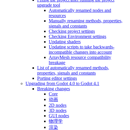
upgrade tool
Automatically renamed nodes and
resources
Manually renaming methods, properties,
signals and constants
Checking project settings
Checking Environment settings
Updating shaders
Updating scripts to take backwards-
incompatible changes into account
ArrayMesh resource compatibility
breakage
List of automatically renamed methods,
properties, signals and constants
Porting editor settings
Upgrading from Godot 4.0 to Godot 4.1
Breaking changes
Core
动画
2D nodes
3D nodes
GUI nodes
物理学
渲染