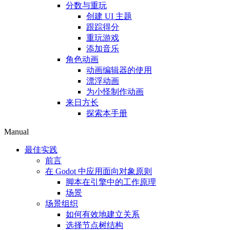
分数与重玩
创建 UI 主题
跟踪得分
重玩游戏
添加音乐
角色动画
动画编辑器的使用
漂浮动画
为小怪制作动画
来日方长
探索本手册
Manual
最佳实践
前言
在 Godot 中应用面向对象原则
脚本在引擎中的工作原理
场景
场景组织
如何有效地建立关系
选择节点树结构