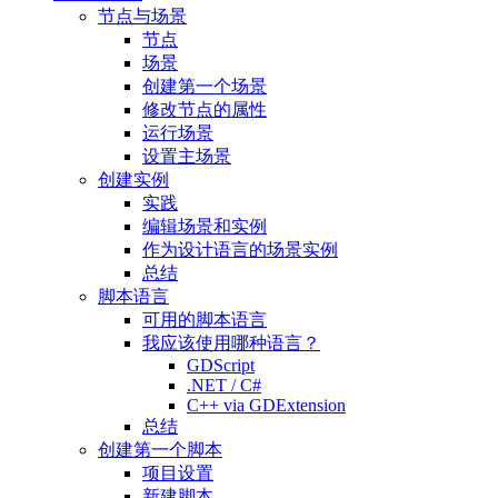
节点与场景
节点
场景
创建第一个场景
修改节点的属性
运行场景
设置主场景
创建实例
实践
编辑场景和实例
作为设计语言的场景实例
总结
脚本语言
可用的脚本语言
我应该使用哪种语言？
GDScript
.NET / C#
C++ via GDExtension
总结
创建第一个脚本
项目设置
新建脚本