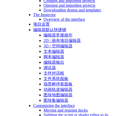
Creating and importing projects
Opening and importing projects
Downloading demos and templates
The Inspector
Overview of the interface
项目设置
编辑器默认快捷键
编辑器常规操作
2D / 画布项目编辑器
3D / 空间编辑器
文本编辑器
脚本编辑器
编辑器输出
调试器
文件对话框
文件系统面板
场景树停靠面板
动画轨道编辑器
图块地图编辑器
图块集编辑器
Customizing the interface
Moving and resizing docks
Splitting the script or shader editor to its