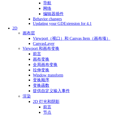
导航
网络
编辑器插件
Behavior changes
Updating your GDExtension for 4.1
2D
画布层
Viewport（视口）和 Canvas Item（画布项）
CanvasLayer
Viewport 和画布变换
前言
画布变换
全局画布变换
拉伸变换
Window transform
变换顺序
变换函数
提供自定义输入事件
渲染
2D 灯光和阴影
前言
节点