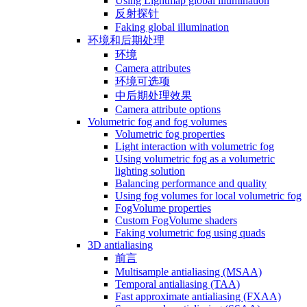
Using Lightmap global illumination
反射探针
Faking global illumination
环境和后期处理
环境
Camera attributes
环境可选项
中后期处理效果
Camera attribute options
Volumetric fog and fog volumes
Volumetric fog properties
Light interaction with volumetric fog
Using volumetric fog as a volumetric
lighting solution
Balancing performance and quality
Using fog volumes for local volumetric fog
FogVolume properties
Custom FogVolume shaders
Faking volumetric fog using quads
3D antialiasing
前言
Multisample antialiasing (MSAA)
Temporal antialiasing (TAA)
Fast approximate antialiasing (FXAA)