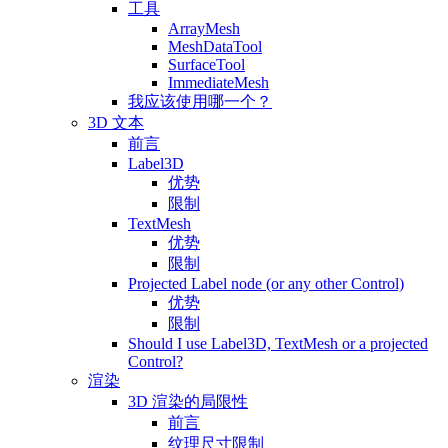
工具
ArrayMesh
MeshDataTool
SurfaceTool
ImmediateMesh
我应该使用哪一个？
3D 文本
前言
Label3D
优势
限制
TextMesh
优势
限制
Projected Label node (or any other Control)
优势
限制
Should I use Label3D, TextMesh or a projected
Control?
渲染
3D 渲染的局限性
前言
纹理尺寸限制