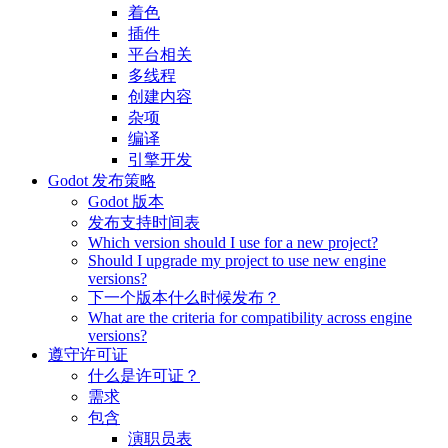
着色
插件
平台相关
多线程
创建内容
杂项
编译
引擎开发
Godot 发布策略
Godot 版本
发布支持时间表
Which version should I use for a new project?
Should I upgrade my project to use new engine
versions?
下一个版本什么时候发布？
What are the criteria for compatibility across engine
versions?
遵守许可证
什么是许可证？
需求
包含
演职员表