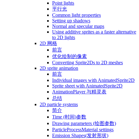
Point lights
平行光
Common light properties
Setting up shadows
Normal and specular maps
Using additive sprites as a faster alternative
to 2D lights
2D 网格
前言
优化绘制的像素
Converting Sprite2Ds to 2D meshes
2D sprite animation
前言
Individual images with AnimatedSprite2D
Sprite sheet with AnimatedSprite2D
AnimationPlayer 与精灵表
总结
2D particle systems
简介
Time (时间)参数
Drawing parameters (绘图参数)
ParticleProcessMaterial settings
Emission Shapes(发射形状)