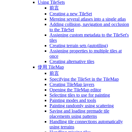
Using TileSets
前言
Creating a new TileSet
Merging several atlases into a single atlas
Adding collision, navigation and occlusion
to the TileSet
Assigning custom metadata to the TileSet's
tiles
Creating terrain sets (autotiling)
Assigning properties to multiple tiles at
once
Creating alternative tiles
使用 TileMap
前言
Specifying the TileSet in the TileMap
Creating TileMap layers
Opening the TileMap editor
Selecting tiles to use for painting
Painting modes and tools
Painting randomly using scattering
Saving and loading premade tile
placements using patterns
Handling tile connections automatically
using terrains