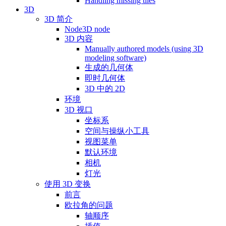
Handling missing tiles
3D
3D 简介
Node3D node
3D 内容
Manually authored models (using 3D
modeling software)
生成的几何体
即时几何体
3D 中的 2D
环境
3D 视口
坐标系
空间与操纵小工具
视图菜单
默认环境
相机
灯光
使用 3D 变换
前言
欧拉角的问题
轴顺序