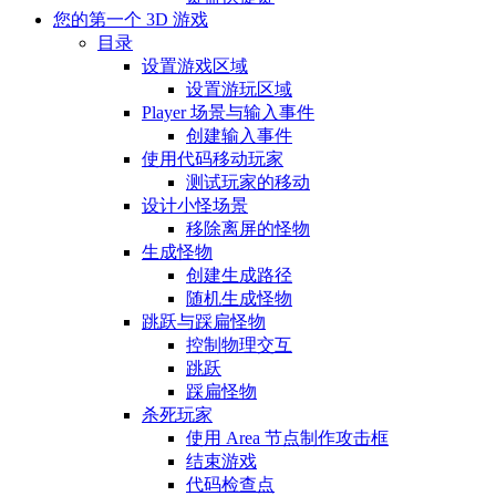
您的第一个 3D 游戏
目录
设置游戏区域
设置游玩区域
Player 场景与输入事件
创建输入事件
使用代码移动玩家
测试玩家的移动
设计小怪场景
移除离屏的怪物
生成怪物
创建生成路径
随机生成怪物
跳跃与踩扁怪物
控制物理交互
跳跃
踩扁怪物
杀死玩家
使用 Area 节点制作攻击框
结束游戏
代码检查点