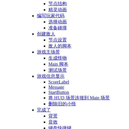
节点结构
精灵动画
编写玩家代码
选择动画
准备碰撞
创建敌人
节点设置
敌人的脚本
游戏主场景
生成怪物
Main 脚本
测试场景
游戏信息显示
ScoreLabel
Message
StartButton
将 HUD 场景连接到 Main 场景
删除旧的小怪
完成了
背景
音效
键盘快捷键