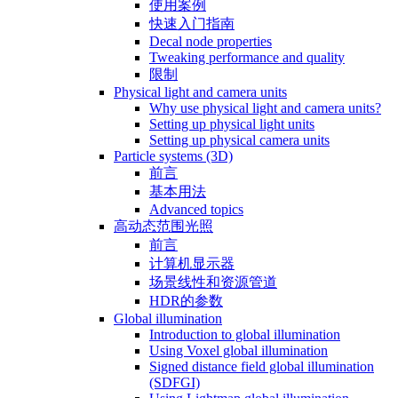
使用案例
快速入门指南
Decal node properties
Tweaking performance and quality
限制
Physical light and camera units
Why use physical light and camera units?
Setting up physical light units
Setting up physical camera units
Particle systems (3D)
前言
基本用法
Advanced topics
高动态范围光照
前言
计算机显示器
场景线性和资源管道
HDR的参数
Global illumination
Introduction to global illumination
Using Voxel global illumination
Signed distance field global illumination
(SDFGI)