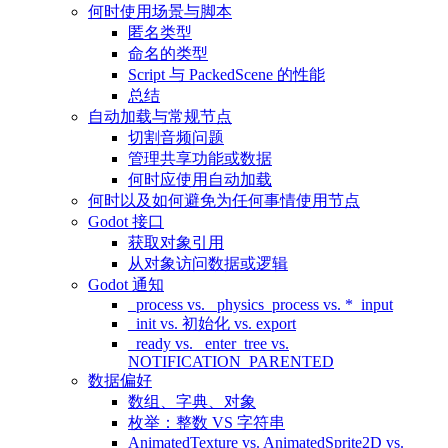
何时使用场景与脚本
匿名类型
命名的类型
Script 与 PackedScene 的性能
总结
自动加载与常规节点
切割音频问题
管理共享功能或数据
何时应使用自动加载
何时以及如何避免为任何事情使用节点
Godot 接口
获取对象引用
从对象访问数据或逻辑
Godot 通知
_process vs. _physics_process vs. *_input
_init vs. 初始化 vs. export
_ready vs. _enter_tree vs.
NOTIFICATION_PARENTED
数据偏好
数组、字典、对象
枚举：整数 VS 字符串
AnimatedTexture vs. AnimatedSprite2D vs.