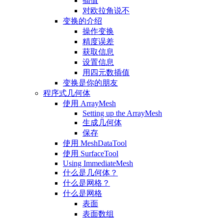
插值
对欧拉角说不
变换的介绍
操作变换
精度误差
获取信息
设置信息
用四元数插值
变换是你的朋友
程序式几何体
使用 ArrayMesh
Setting up the ArrayMesh
生成几何体
保存
使用 MeshDataTool
使用 SurfaceTool
Using ImmediateMesh
什么是几何体？
什么是网格？
什么是网格
表面
表面数组