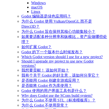
Windows
macOS
Linux
Godot 编辑器是绿色应用吗？
为什么 Godot 使用 Vulkan/OpenGL 而不是
Direct3D？
为什么 Godot 旨在保持其核心功能集较小？
如果要适配多种分辨率和纵横比，资产应做哪些处
理？
如何扩展 Godot？
Godot 的下一个版本什么时候发布？
Which Godot version should I use for a new project?
Should I upgrade my project to use new Godot
versions?
我想要贡献！ 该如何开始？
我有个关于 Godot 的好主意，该如何分享它？
是否能用 Godot 创建非游戏应用？
是否能将 Godot 作为库使用？
Godot 使用的用户界面工具包是什么？
Why does Godot use the SCons build system?
为什么 Godot 不使用 STL（标准模板库）？
为什么 Godot 不使用异常？