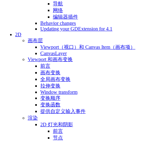
导航
网络
编辑器插件
Behavior changes
Updating your GDExtension for 4.1
2D
画布层
Viewport（视口）和 Canvas Item（画布项）
CanvasLayer
Viewport 和画布变换
前言
画布变换
全局画布变换
拉伸变换
Window transform
变换顺序
变换函数
提供自定义输入事件
渲染
2D 灯光和阴影
前言
节点