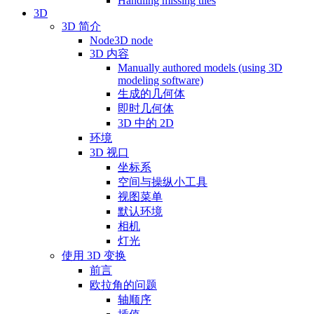
Handling missing tiles
3D
3D 简介
Node3D node
3D 内容
Manually authored models (using 3D
modeling software)
生成的几何体
即时几何体
3D 中的 2D
环境
3D 视口
坐标系
空间与操纵小工具
视图菜单
默认环境
相机
灯光
使用 3D 变换
前言
欧拉角的问题
轴顺序