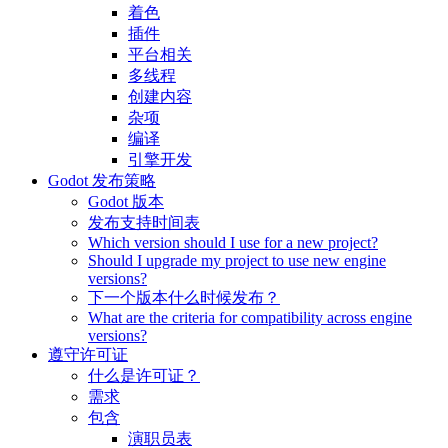
着色
插件
平台相关
多线程
创建内容
杂项
编译
引擎开发
Godot 发布策略
Godot 版本
发布支持时间表
Which version should I use for a new project?
Should I upgrade my project to use new engine
versions?
下一个版本什么时候发布？
What are the criteria for compatibility across engine
versions?
遵守许可证
什么是许可证？
需求
包含
演职员表