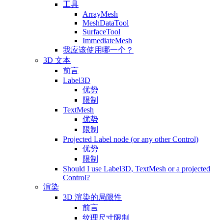
工具
ArrayMesh
MeshDataTool
SurfaceTool
ImmediateMesh
我应该使用哪一个？
3D 文本
前言
Label3D
优势
限制
TextMesh
优势
限制
Projected Label node (or any other Control)
优势
限制
Should I use Label3D, TextMesh or a projected
Control?
渲染
3D 渲染的局限性
前言
纹理尺寸限制