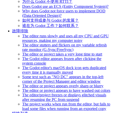
为什么 Godot 不使用 RTTI？
Does Godot use an ECS (Entity Component System)?
Why does Godot not force users to implement DOD
(Data-Oriented Design)?
如何支持或参与 Godot 的发展？
谁在为 Godot 工作？如何联系？
故障排除
The editor runs slowly and uses all my CPU and GPU
resources, making my computer noisy
The editor stutters and flickers on my variable refresh
rate monitor (G-Sync/FreeSync)
The editor or project takes a very long time to start
The Godot editor appears frozen after clicking the
system console
The Godot editor's macOS dock icon gets duplicated
every time it is manually moved
Some text such as "NO DC" appears in the top-left
corner of the Project Manager and editor window
The editor or project appears overly sharp or blurry
The editor or project appears to have washed out colors
The editor/project freezes or displays glitched visuals
after resuming the PC from suspend
The project works when run from the editor, but fails to
load some files when running from an exported copy