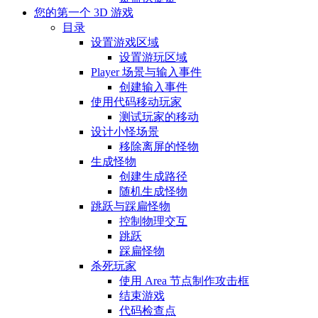
您的第一个 3D 游戏
目录
设置游戏区域
设置游玩区域
Player 场景与输入事件
创建输入事件
使用代码移动玩家
测试玩家的移动
设计小怪场景
移除离屏的怪物
生成怪物
创建生成路径
随机生成怪物
跳跃与踩扁怪物
控制物理交互
跳跃
踩扁怪物
杀死玩家
使用 Area 节点制作攻击框
结束游戏
代码检查点