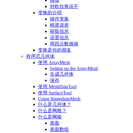
插值
对欧拉角说不
变换的介绍
操作变换
精度误差
获取信息
设置信息
用四元数插值
变换是你的朋友
程序式几何体
使用 ArrayMesh
Setting up the ArrayMesh
生成几何体
保存
使用 MeshDataTool
使用 SurfaceTool
Using ImmediateMesh
什么是几何体？
什么是网格？
什么是网格
表面
表面数组