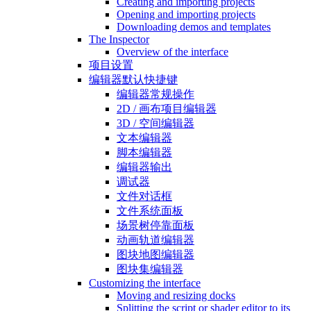
Creating and importing projects
Opening and importing projects
Downloading demos and templates
The Inspector
Overview of the interface
项目设置
编辑器默认快捷键
编辑器常规操作
2D / 画布项目编辑器
3D / 空间编辑器
文本编辑器
脚本编辑器
编辑器输出
调试器
文件对话框
文件系统面板
场景树停靠面板
动画轨道编辑器
图块地图编辑器
图块集编辑器
Customizing the interface
Moving and resizing docks
Splitting the script or shader editor to its