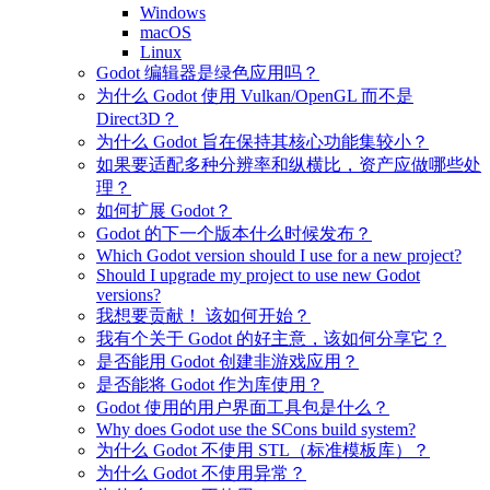
Windows
macOS
Linux
Godot 编辑器是绿色应用吗？
为什么 Godot 使用 Vulkan/OpenGL 而不是
Direct3D？
为什么 Godot 旨在保持其核心功能集较小？
如果要适配多种分辨率和纵横比，资产应做哪些处
理？
如何扩展 Godot？
Godot 的下一个版本什么时候发布？
Which Godot version should I use for a new project?
Should I upgrade my project to use new Godot
versions?
我想要贡献！ 该如何开始？
我有个关于 Godot 的好主意，该如何分享它？
是否能用 Godot 创建非游戏应用？
是否能将 Godot 作为库使用？
Godot 使用的用户界面工具包是什么？
Why does Godot use the SCons build system?
为什么 Godot 不使用 STL（标准模板库）？
为什么 Godot 不使用异常？