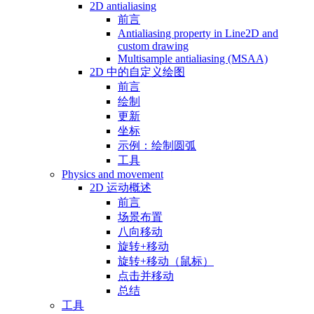
2D antialiasing
前言
Antialiasing property in Line2D and
custom drawing
Multisample antialiasing (MSAA)
2D 中的自定义绘图
前言
绘制
更新
坐标
示例：绘制圆弧
工具
Physics and movement
2D 运动概述
前言
场景布置
八向移动
旋转+移动
旋转+移动（鼠标）
点击并移动
总结
工具