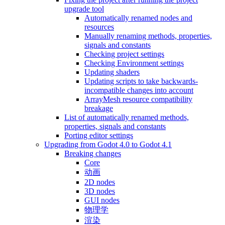
upgrade tool
Automatically renamed nodes and
resources
Manually renaming methods, properties,
signals and constants
Checking project settings
Checking Environment settings
Updating shaders
Updating scripts to take backwards-
incompatible changes into account
ArrayMesh resource compatibility
breakage
List of automatically renamed methods,
properties, signals and constants
Porting editor settings
Upgrading from Godot 4.0 to Godot 4.1
Breaking changes
Core
动画
2D nodes
3D nodes
GUI nodes
物理学
渲染