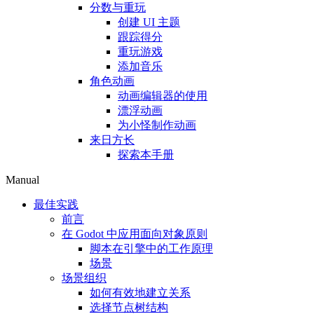
分数与重玩
创建 UI 主题
跟踪得分
重玩游戏
添加音乐
角色动画
动画编辑器的使用
漂浮动画
为小怪制作动画
来日方长
探索本手册
Manual
最佳实践
前言
在 Godot 中应用面向对象原则
脚本在引擎中的工作原理
场景
场景组织
如何有效地建立关系
选择节点树结构