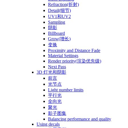
Refraction(折射)
Detail(细节)
UV1和UV2
Sampling
阴影
Billboard
Grow(增长)
变换
Proximity and Distance Fade
Material Settings
Render priority(渲染优先级)
Next Pass
3D 灯光和阴影
前言
光节点
Light number limits
平行光
全向光
聚光
影子图集
Balancing performance and quality
Using decals