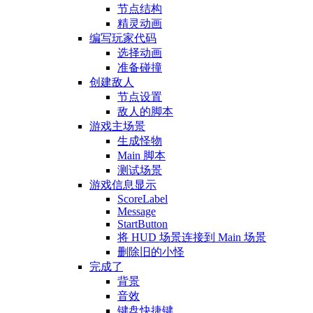
节点结构
精灵动画
编写玩家代码
选择动画
准备碰撞
创建敌人
节点设置
敌人的脚本
游戏主场景
生成怪物
Main 脚本
测试场景
游戏信息显示
ScoreLabel
Message
StartButton
将 HUD 场景连接到 Main 场景
删除旧的小怪
完成了
背景
音效
键盘快捷键