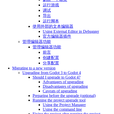
运行游戏
调试
导出
运行脚本
使用外部的文本编辑器
Using External Editor in Debugger
官方编辑器插件
管理编辑器功能
管理编辑器功能
前言
创建配置
分享配置
Migrating to a new version
Upgrading from Godot 3 to Godot 4
Should I upgrade to Godot 4?
Advantages of upgrading
Disadvantages of upgrading
Caveats of upgrading
Preparing before the upgrade (optional)
Running the project upgrade tool
Using the Project Manager
Using the command line
Fixing the project after running the project