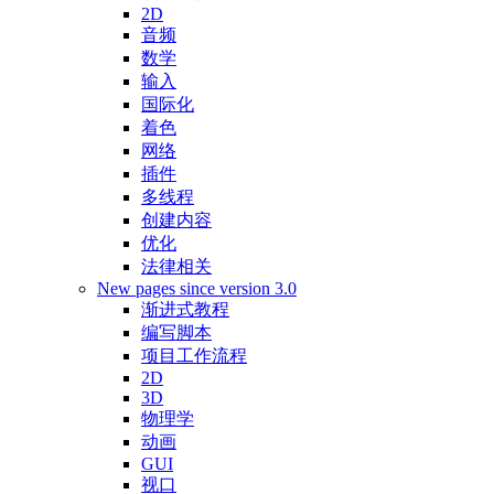
2D
音频
数学
输入
国际化
着色
网络
插件
多线程
创建内容
优化
法律相关
New pages since version 3.0
渐进式教程
编写脚本
项目工作流程
2D
3D
物理学
动画
GUI
视口