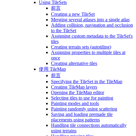
Using TileSets
前言
Creating a new TileSet
Merging several atlases into a single atlas
Adding collision, navigation and occlusion
to the TileSet
Assigning custom metadata to the TileSet's
tiles
Creating terrain sets (autotiling)
Assigning properties to multiple tiles at
once
Creating alternative tiles
使用 TileMap
前言
Specifying the TileSet in the TileMap
Creating TileMap layers
Opening the TileMap editor
Selecting tiles to use for painting
Painting modes and tools
Painting randomly using scattering
Saving and loading premade tile
placements using patterns
Handling tile connections automatically
using terrains