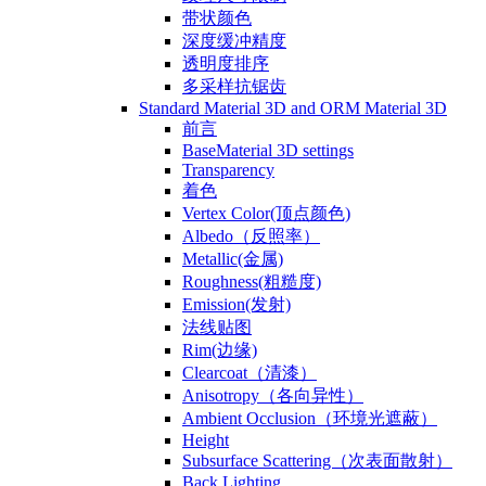
带状颜色
深度缓冲精度
透明度排序
多采样抗锯齿
Standard Material 3D and ORM Material 3D
前言
BaseMaterial 3D settings
Transparency
着色
Vertex Color(顶点颜色)
Albedo（反照率）
Metallic(金属)
Roughness(粗糙度)
Emission(发射)
法线贴图
Rim(边缘)
Clearcoat（清漆）
Anisotropy（各向异性）
Ambient Occlusion（环境光遮蔽）
Height
Subsurface Scattering（次表面散射）
Back Lighting