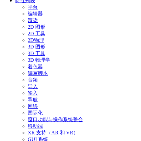
特性列表
平台
编辑器
渲染
2D 图形
2D 工具
2D物理
3D 图形
3D 工具
3D 物理学
着色器
编写脚本
音频
导入
输入
导航
网络
国际化
窗口功能与操作系统整合
移动端
XR 支持（AR 和 VR）
GUI 系统