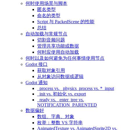
何时使用场景与脚本
匿名类型
命名的类型
Script 与 PackedScene 的性能
总结
自动加载与常规节点
切割音频问题
管理共享功能或数据
何时应使用自动加载
何时以及如何避免为任何事情使用节点
Godot 接口
获取对象引用
从对象访问数据或逻辑
Godot 通知
_process vs. _physics_process vs. *_input
_init vs. 初始化 vs. export
_ready vs. _enter_tree vs.
NOTIFICATION_PARENTED
数据偏好
数组、字典、对象
枚举：整数 VS 字符串
AnimatedTexture vs. AnimatedSprite2D vs.