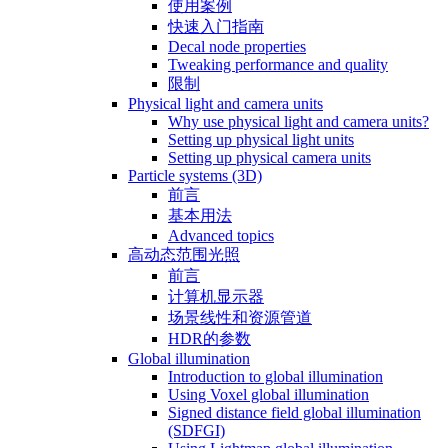
使用案例
快速入门指南
Decal node properties
Tweaking performance and quality
限制
Physical light and camera units
Why use physical light and camera units?
Setting up physical light units
Setting up physical camera units
Particle systems (3D)
前言
基本用法
Advanced topics
高动态范围光照
前言
计算机显示器
场景线性和资源管道
HDR的参数
Global illumination
Introduction to global illumination
Using Voxel global illumination
Signed distance field global illumination
(SDFGI)