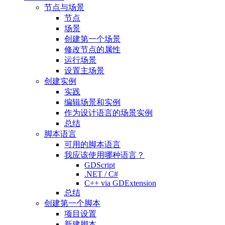
节点与场景
节点
场景
创建第一个场景
修改节点的属性
运行场景
设置主场景
创建实例
实践
编辑场景和实例
作为设计语言的场景实例
总结
脚本语言
可用的脚本语言
我应该使用哪种语言？
GDScript
.NET / C#
C++ via GDExtension
总结
创建第一个脚本
项目设置
新建脚本