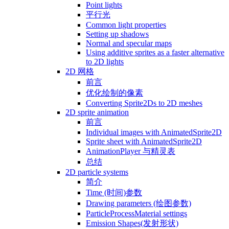
Point lights
平行光
Common light properties
Setting up shadows
Normal and specular maps
Using additive sprites as a faster alternative
to 2D lights
2D 网格
前言
优化绘制的像素
Converting Sprite2Ds to 2D meshes
2D sprite animation
前言
Individual images with AnimatedSprite2D
Sprite sheet with AnimatedSprite2D
AnimationPlayer 与精灵表
总结
2D particle systems
简介
Time (时间)参数
Drawing parameters (绘图参数)
ParticleProcessMaterial settings
Emission Shapes(发射形状)