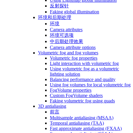
Using Lightmap global illumination
反射探针
Faking global illumination
环境和后期处理
环境
Camera attributes
环境可选项
中后期处理效果
Camera attribute options
Volumetric fog and fog volumes
Volumetric fog properties
Light interaction with volumetric fog
Using volumetric fog as a volumetric
lighting solution
Balancing performance and quality
Using fog volumes for local volumetric fog
FogVolume properties
Custom FogVolume shaders
Faking volumetric fog using quads
3D antialiasing
前言
Multisample antialiasing (MSAA)
Temporal antialiasing (TAA)
Fast approximate antialiasing (FXAA)