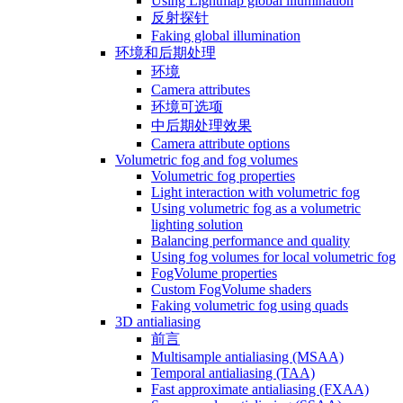
Using Lightmap global illumination
反射探针
Faking global illumination
环境和后期处理
环境
Camera attributes
环境可选项
中后期处理效果
Camera attribute options
Volumetric fog and fog volumes
Volumetric fog properties
Light interaction with volumetric fog
Using volumetric fog as a volumetric
lighting solution
Balancing performance and quality
Using fog volumes for local volumetric fog
FogVolume properties
Custom FogVolume shaders
Faking volumetric fog using quads
3D antialiasing
前言
Multisample antialiasing (MSAA)
Temporal antialiasing (TAA)
Fast approximate antialiasing (FXAA)