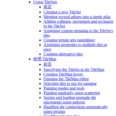
Using TileSets
前言
Creating a new TileSet
Merging several atlases into a single atlas
Adding collision, navigation and occlusion
to the TileSet
Assigning custom metadata to the TileSet's
tiles
Creating terrain sets (autotiling)
Assigning properties to multiple tiles at
once
Creating alternative tiles
使用 TileMap
前言
Specifying the TileSet in the TileMap
Creating TileMap layers
Opening the TileMap editor
Selecting tiles to use for painting
Painting modes and tools
Painting randomly using scattering
Saving and loading premade tile
placements using patterns
Handling tile connections automatically
using terrains