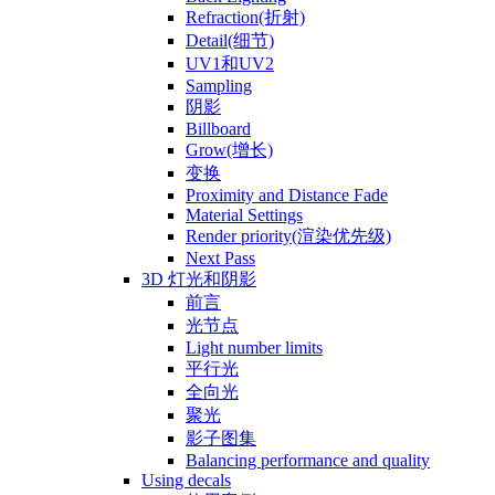
Refraction(折射)
Detail(细节)
UV1和UV2
Sampling
阴影
Billboard
Grow(增长)
变换
Proximity and Distance Fade
Material Settings
Render priority(渲染优先级)
Next Pass
3D 灯光和阴影
前言
光节点
Light number limits
平行光
全向光
聚光
影子图集
Balancing performance and quality
Using decals