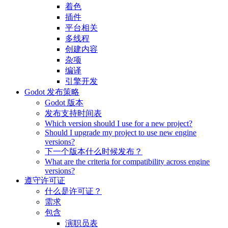
着色
插件
平台相关
多线程
创建内容
杂项
编译
引擎开发
Godot 发布策略
Godot 版本
发布支持时间表
Which version should I use for a new project?
Should I upgrade my project to use new engine
versions?
下一个版本什么时候发布？
What are the criteria for compatibility across engine
versions?
遵守许可证
什么是许可证？
需求
包含
演职员表