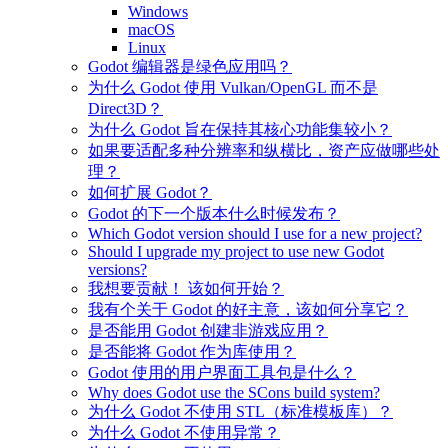
Windows
macOS
Linux
Godot 编辑器是绿色应用吗？
为什么 Godot 使用 Vulkan/OpenGL 而不是
Direct3D？
为什么 Godot 旨在保持其核心功能集较小？
如果要适配多种分辨率和纵横比，资产应做哪些处
理？
如何扩展 Godot？
Godot 的下一个版本什么时候发布？
Which Godot version should I use for a new project?
Should I upgrade my project to use new Godot
versions?
我想要贡献！ 该如何开始？
我有个关于 Godot 的好主意，该如何分享它？
是否能用 Godot 创建非游戏应用？
是否能将 Godot 作为库使用？
Godot 使用的用户界面工具包是什么？
Why does Godot use the SCons build system?
为什么 Godot 不使用 STL（标准模板库）？
为什么 Godot 不使用异常？