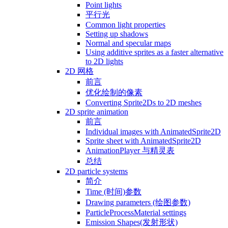
Point lights
平行光
Common light properties
Setting up shadows
Normal and specular maps
Using additive sprites as a faster alternative
to 2D lights
2D 网格
前言
优化绘制的像素
Converting Sprite2Ds to 2D meshes
2D sprite animation
前言
Individual images with AnimatedSprite2D
Sprite sheet with AnimatedSprite2D
AnimationPlayer 与精灵表
总结
2D particle systems
简介
Time (时间)参数
Drawing parameters (绘图参数)
ParticleProcessMaterial settings
Emission Shapes(发射形状)