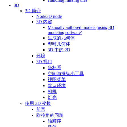
Handling missing tiles
3D
3D 简介
Node3D node
3D 内容
Manually authored models (using 3D
modeling software)
生成的几何体
即时几何体
3D 中的 2D
环境
3D 视口
坐标系
空间与操纵小工具
视图菜单
默认环境
相机
灯光
使用 3D 变换
前言
欧拉角的问题
轴顺序