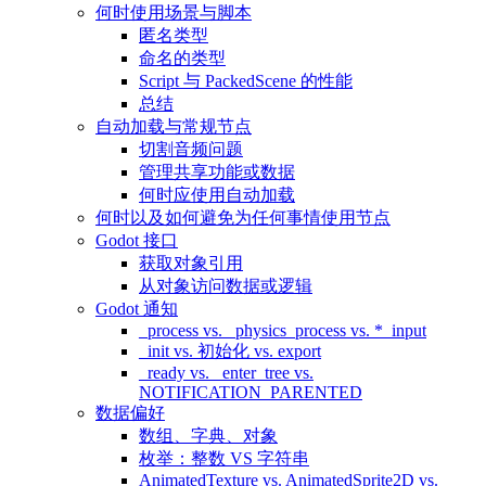
何时使用场景与脚本
匿名类型
命名的类型
Script 与 PackedScene 的性能
总结
自动加载与常规节点
切割音频问题
管理共享功能或数据
何时应使用自动加载
何时以及如何避免为任何事情使用节点
Godot 接口
获取对象引用
从对象访问数据或逻辑
Godot 通知
_process vs. _physics_process vs. *_input
_init vs. 初始化 vs. export
_ready vs. _enter_tree vs.
NOTIFICATION_PARENTED
数据偏好
数组、字典、对象
枚举：整数 VS 字符串
AnimatedTexture vs. AnimatedSprite2D vs.