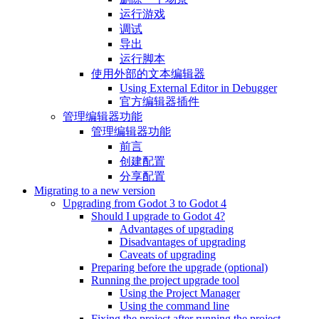
运行游戏
调试
导出
运行脚本
使用外部的文本编辑器
Using External Editor in Debugger
官方编辑器插件
管理编辑器功能
管理编辑器功能
前言
创建配置
分享配置
Migrating to a new version
Upgrading from Godot 3 to Godot 4
Should I upgrade to Godot 4?
Advantages of upgrading
Disadvantages of upgrading
Caveats of upgrading
Preparing before the upgrade (optional)
Running the project upgrade tool
Using the Project Manager
Using the command line
Fixing the project after running the project