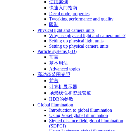
使用案例
快速入门指南
Decal node properties
Tweaking performance and quality
限制
Physical light and camera units
Why use physical light and camera units?
Setting up physical light units
Setting up physical camera units
Particle systems (3D)
前言
基本用法
Advanced topics
高动态范围光照
前言
计算机显示器
场景线性和资源管道
HDR的参数
Global illumination
Introduction to global illumination
Using Voxel global illumination
Signed distance field global illumination
(SDFGI)