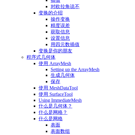
插值
对欧拉角说不
变换的介绍
操作变换
精度误差
获取信息
设置信息
用四元数插值
变换是你的朋友
程序式几何体
使用 ArrayMesh
Setting up the ArrayMesh
生成几何体
保存
使用 MeshDataTool
使用 SurfaceTool
Using ImmediateMesh
什么是几何体？
什么是网格？
什么是网格
表面
表面数组