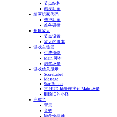
节点结构
精灵动画
编写玩家代码
选择动画
准备碰撞
创建敌人
节点设置
敌人的脚本
游戏主场景
生成怪物
Main 脚本
测试场景
游戏信息显示
ScoreLabel
Message
StartButton
将 HUD 场景连接到 Main 场景
删除旧的小怪
完成了
背景
音效
键盘快捷键