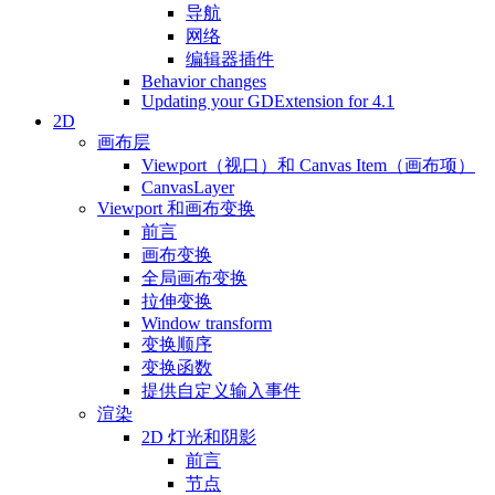
导航
网络
编辑器插件
Behavior changes
Updating your GDExtension for 4.1
2D
画布层
Viewport（视口）和 Canvas Item（画布项）
CanvasLayer
Viewport 和画布变换
前言
画布变换
全局画布变换
拉伸变换
Window transform
变换顺序
变换函数
提供自定义输入事件
渲染
2D 灯光和阴影
前言
节点