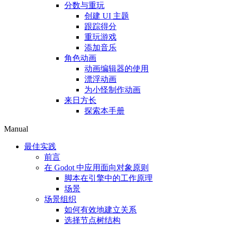
分数与重玩
创建 UI 主题
跟踪得分
重玩游戏
添加音乐
角色动画
动画编辑器的使用
漂浮动画
为小怪制作动画
来日方长
探索本手册
Manual
最佳实践
前言
在 Godot 中应用面向对象原则
脚本在引擎中的工作原理
场景
场景组织
如何有效地建立关系
选择节点树结构