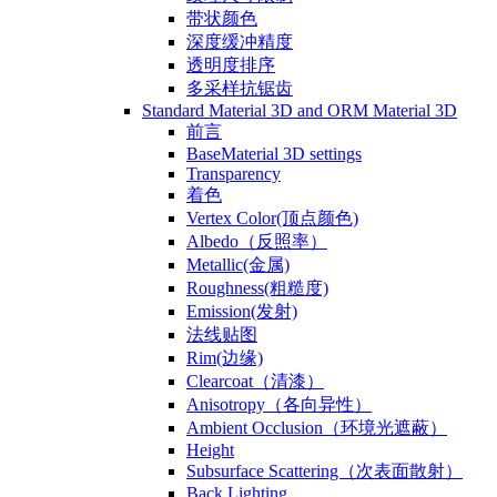
带状颜色
深度缓冲精度
透明度排序
多采样抗锯齿
Standard Material 3D and ORM Material 3D
前言
BaseMaterial 3D settings
Transparency
着色
Vertex Color(顶点颜色)
Albedo（反照率）
Metallic(金属)
Roughness(粗糙度)
Emission(发射)
法线贴图
Rim(边缘)
Clearcoat（清漆）
Anisotropy（各向异性）
Ambient Occlusion（环境光遮蔽）
Height
Subsurface Scattering（次表面散射）
Back Lighting