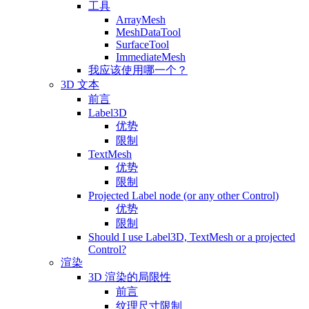
工具
ArrayMesh
MeshDataTool
SurfaceTool
ImmediateMesh
我应该使用哪一个？
3D 文本
前言
Label3D
优势
限制
TextMesh
优势
限制
Projected Label node (or any other Control)
优势
限制
Should I use Label3D, TextMesh or a projected
Control?
渲染
3D 渲染的局限性
前言
纹理尺寸限制