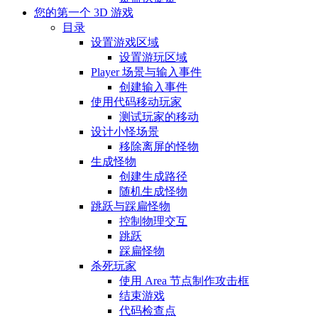
您的第一个 3D 游戏
目录
设置游戏区域
设置游玩区域
Player 场景与输入事件
创建输入事件
使用代码移动玩家
测试玩家的移动
设计小怪场景
移除离屏的怪物
生成怪物
创建生成路径
随机生成怪物
跳跃与踩扁怪物
控制物理交互
跳跃
踩扁怪物
杀死玩家
使用 Area 节点制作攻击框
结束游戏
代码检查点