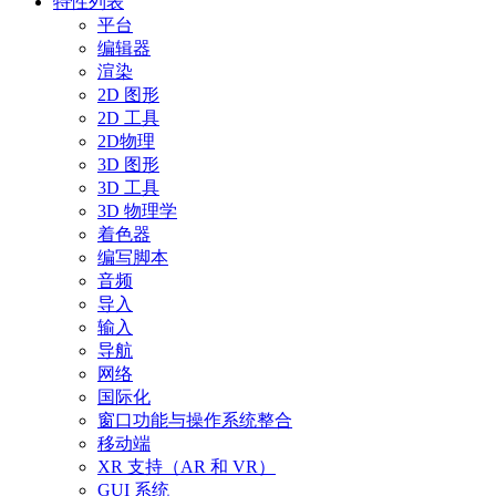
特性列表
平台
编辑器
渲染
2D 图形
2D 工具
2D物理
3D 图形
3D 工具
3D 物理学
着色器
编写脚本
音频
导入
输入
导航
网络
国际化
窗口功能与操作系统整合
移动端
XR 支持（AR 和 VR）
GUI 系统