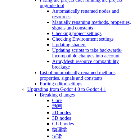
upgrade tool
Automatically renamed nodes and
resources
Manually renaming methods, properties,
signals and constants
Checking project settings
Checking Environment settings
Updating shaders
Updating scripts to take backwards-
incompatible changes into account
ArrayMesh resource compatibility
breakage
List of automatically renamed methods,
properties, signals and constants
Porting editor settings
Upgrading from Godot 4.0 to Godot 4.1
Breaking changes
Core
动画
2D nodes
3D nodes
GUI nodes
物理学
渲染