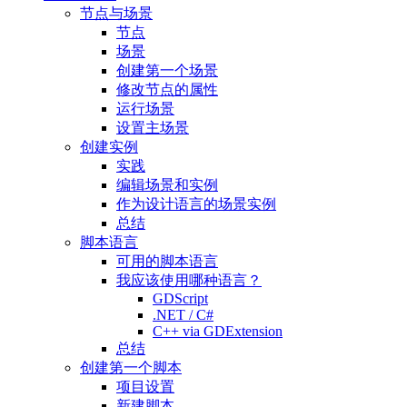
节点与场景
节点
场景
创建第一个场景
修改节点的属性
运行场景
设置主场景
创建实例
实践
编辑场景和实例
作为设计语言的场景实例
总结
脚本语言
可用的脚本语言
我应该使用哪种语言？
GDScript
.NET / C#
C++ via GDExtension
总结
创建第一个脚本
项目设置
新建脚本