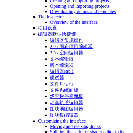
Creating and importing projects
Opening and importing projects
Downloading demos and templates
The Inspector
Overview of the interface
项目设置
编辑器默认快捷键
编辑器常规操作
2D / 画布项目编辑器
3D / 空间编辑器
文本编辑器
脚本编辑器
编辑器输出
调试器
文件对话框
文件系统面板
场景树停靠面板
动画轨道编辑器
图块地图编辑器
图块集编辑器
Customizing the interface
Moving and resizing docks
Splitting the script or shader editor to its