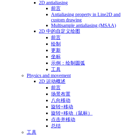
2D antialiasing
前言
Antialiasing property in Line2D and
custom drawing
Multisample antialiasing (MSAA)
2D 中的自定义绘图
前言
绘制
更新
坐标
示例：绘制圆弧
工具
Physics and movement
2D 运动概述
前言
场景布置
八向移动
旋转+移动
旋转+移动（鼠标）
点击并移动
总结
工具