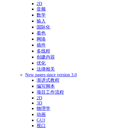
2D
音频
数学
输入
国际化
着色
网络
插件
多线程
创建内容
优化
法律相关
New pages since version 3.0
渐进式教程
编写脚本
项目工作流程
2D
3D
物理学
动画
GUI
视口