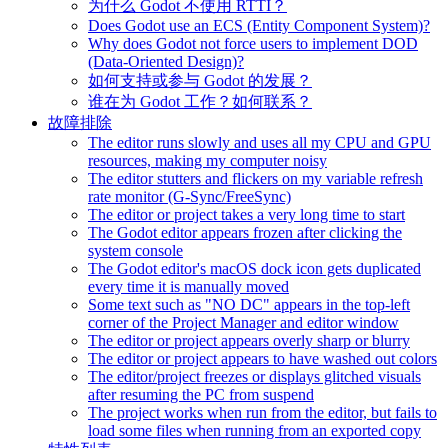
为什么 Godot 不使用 RTTI？
Does Godot use an ECS (Entity Component System)?
Why does Godot not force users to implement DOD
(Data-Oriented Design)?
如何支持或参与 Godot 的发展？
谁在为 Godot 工作？如何联系？
故障排除
The editor runs slowly and uses all my CPU and GPU
resources, making my computer noisy
The editor stutters and flickers on my variable refresh
rate monitor (G-Sync/FreeSync)
The editor or project takes a very long time to start
The Godot editor appears frozen after clicking the
system console
The Godot editor's macOS dock icon gets duplicated
every time it is manually moved
Some text such as "NO DC" appears in the top-left
corner of the Project Manager and editor window
The editor or project appears overly sharp or blurry
The editor or project appears to have washed out colors
The editor/project freezes or displays glitched visuals
after resuming the PC from suspend
The project works when run from the editor, but fails to
load some files when running from an exported copy