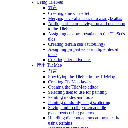
Using TileSets
前言
Creating a new TileSet
Merging several atlases into a single atlas
Adding collision, navigation and occlusion
to the TileSet
Assigning custom metadata to the TileSet's
tiles
Creating terrain sets (autotiling)
Assigning properties to multiple tiles at
once
Creating alternative tiles
使用 TileMap
前言
Specifying the TileSet in the TileMap
Creating TileMap layers
Opening the TileMap editor
Selecting tiles to use for painting
Painting modes and tools
Painting randomly using scattering
Saving and loading premade tile
placements using patterns
Handling tile connections automatically
using terrains