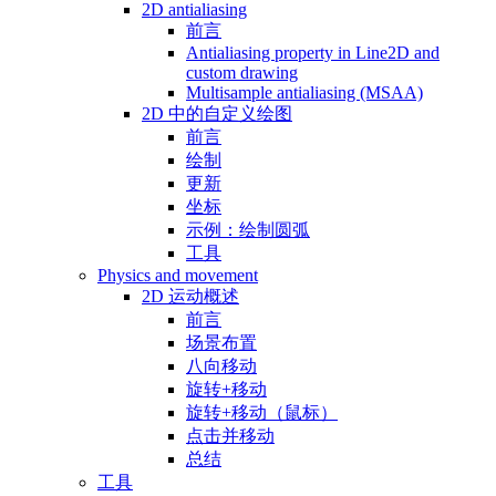
2D antialiasing
前言
Antialiasing property in Line2D and
custom drawing
Multisample antialiasing (MSAA)
2D 中的自定义绘图
前言
绘制
更新
坐标
示例：绘制圆弧
工具
Physics and movement
2D 运动概述
前言
场景布置
八向移动
旋转+移动
旋转+移动（鼠标）
点击并移动
总结
工具