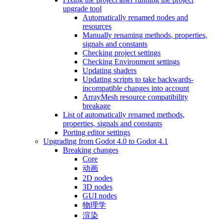
upgrade tool
Automatically renamed nodes and
resources
Manually renaming methods, properties,
signals and constants
Checking project settings
Checking Environment settings
Updating shaders
Updating scripts to take backwards-
incompatible changes into account
ArrayMesh resource compatibility
breakage
List of automatically renamed methods,
properties, signals and constants
Porting editor settings
Upgrading from Godot 4.0 to Godot 4.1
Breaking changes
Core
动画
2D nodes
3D nodes
GUI nodes
物理学
渲染