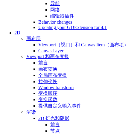
导航
网络
编辑器插件
Behavior changes
Updating your GDExtension for 4.1
2D
画布层
Viewport（视口）和 Canvas Item（画布项）
CanvasLayer
Viewport 和画布变换
前言
画布变换
全局画布变换
拉伸变换
Window transform
变换顺序
变换函数
提供自定义输入事件
渲染
2D 灯光和阴影
前言
节点