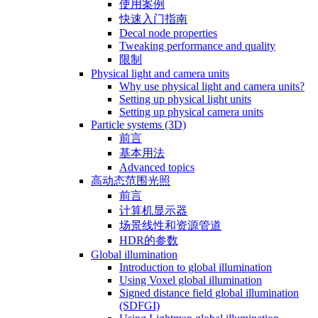
使用案例
快速入门指南
Decal node properties
Tweaking performance and quality
限制
Physical light and camera units
Why use physical light and camera units?
Setting up physical light units
Setting up physical camera units
Particle systems (3D)
前言
基本用法
Advanced topics
高动态范围光照
前言
计算机显示器
场景线性和资源管道
HDR的参数
Global illumination
Introduction to global illumination
Using Voxel global illumination
Signed distance field global illumination
(SDFGI)