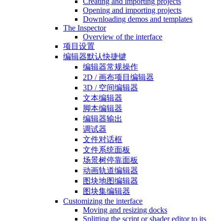
Creating and importing projects
Opening and importing projects
Downloading demos and templates
The Inspector
Overview of the interface
项目设置
编辑器默认快捷键
编辑器常规操作
2D / 画布项目编辑器
3D / 空间编辑器
文本编辑器
脚本编辑器
编辑器输出
调试器
文件对话框
文件系统面板
场景树停靠面板
动画轨道编辑器
图块地图编辑器
图块集编辑器
Customizing the interface
Moving and resizing docks
Splitting the script or shader editor to its