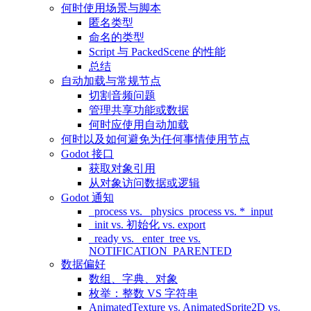
何时使用场景与脚本
匿名类型
命名的类型
Script 与 PackedScene 的性能
总结
自动加载与常规节点
切割音频问题
管理共享功能或数据
何时应使用自动加载
何时以及如何避免为任何事情使用节点
Godot 接口
获取对象引用
从对象访问数据或逻辑
Godot 通知
_process vs. _physics_process vs. *_input
_init vs. 初始化 vs. export
_ready vs. _enter_tree vs.
NOTIFICATION_PARENTED
数据偏好
数组、字典、对象
枚举：整数 VS 字符串
AnimatedTexture vs. AnimatedSprite2D vs.