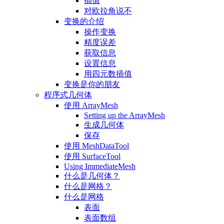
插值
对欧拉角说不
变换的介绍
操作变换
精度误差
获取信息
设置信息
用四元数插值
变换是你的朋友
程序式几何体
使用 ArrayMesh
Setting up the ArrayMesh
生成几何体
保存
使用 MeshDataTool
使用 SurfaceTool
Using ImmediateMesh
什么是几何体？
什么是网格？
什么是网格
表面
表面数组