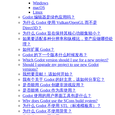
Windows
macOS
Linux
Godot 编辑器是绿色应用吗？
为什么 Godot 使用 Vulkan/OpenGL 而不是
Direct3D？
为什么 Godot 旨在保持其核心功能集较小？
如果要适配多种分辨率和纵横比，资产应做哪些处
理？
如何扩展 Godot？
Godot 的下一个版本什么时候发布？
Which Godot version should I use for a new project?
Should I upgrade my project to use new Godot
versions?
我想要贡献！ 该如何开始？
我有个关于 Godot 的好主意，该如何分享它？
是否能用 Godot 创建非游戏应用？
是否能将 Godot 作为库使用？
Godot 使用的用户界面工具包是什么？
Why does Godot use the SCons build system?
为什么 Godot 不使用 STL（标准模板库）？
为什么 Godot 不使用异常？