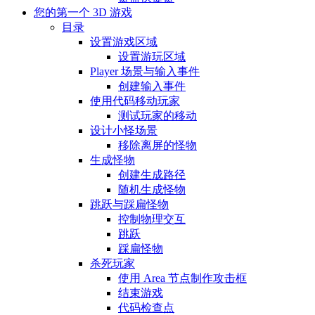
您的第一个 3D 游戏
目录
设置游戏区域
设置游玩区域
Player 场景与输入事件
创建输入事件
使用代码移动玩家
测试玩家的移动
设计小怪场景
移除离屏的怪物
生成怪物
创建生成路径
随机生成怪物
跳跃与踩扁怪物
控制物理交互
跳跃
踩扁怪物
杀死玩家
使用 Area 节点制作攻击框
结束游戏
代码检查点