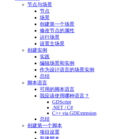
节点与场景
节点
场景
创建第一个场景
修改节点的属性
运行场景
设置主场景
创建实例
实践
编辑场景和实例
作为设计语言的场景实例
总结
脚本语言
可用的脚本语言
我应该使用哪种语言？
GDScript
.NET / C#
C++ via GDExtension
总结
创建第一个脚本
项目设置
新建脚本