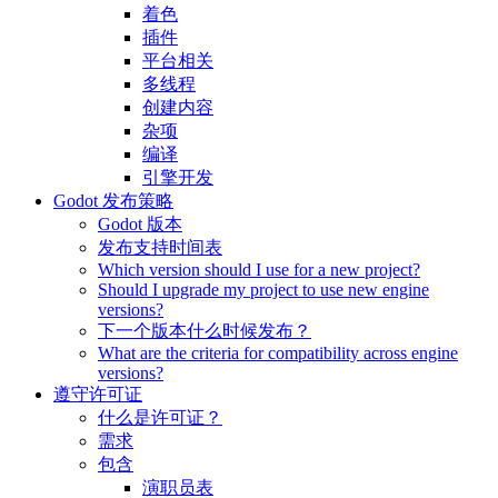
着色
插件
平台相关
多线程
创建内容
杂项
编译
引擎开发
Godot 发布策略
Godot 版本
发布支持时间表
Which version should I use for a new project?
Should I upgrade my project to use new engine
versions?
下一个版本什么时候发布？
What are the criteria for compatibility across engine
versions?
遵守许可证
什么是许可证？
需求
包含
演职员表