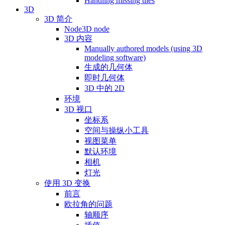
Handling missing tiles
3D
3D 简介
Node3D node
3D 内容
Manually authored models (using 3D
modeling software)
生成的几何体
即时几何体
3D 中的 2D
环境
3D 视口
坐标系
空间与操纵小工具
视图菜单
默认环境
相机
灯光
使用 3D 变换
前言
欧拉角的问题
轴顺序