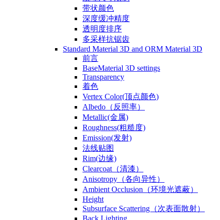
带状颜色
深度缓冲精度
透明度排序
多采样抗锯齿
Standard Material 3D and ORM Material 3D
前言
BaseMaterial 3D settings
Transparency
着色
Vertex Color(顶点颜色)
Albedo（反照率）
Metallic(金属)
Roughness(粗糙度)
Emission(发射)
法线贴图
Rim(边缘)
Clearcoat（清漆）
Anisotropy（各向异性）
Ambient Occlusion（环境光遮蔽）
Height
Subsurface Scattering（次表面散射）
Back Lighting