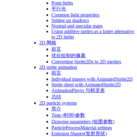
Point lights
平行光
Common light properties
Setting up shadows
Normal and specular maps
Using additive sprites as a faster alternative
to 2D lights
2D 网格
前言
优化绘制的像素
Converting Sprite2Ds to 2D meshes
2D sprite animation
前言
Individual images with AnimatedSprite2D
Sprite sheet with AnimatedSprite2D
AnimationPlayer 与精灵表
总结
2D particle systems
简介
Time (时间)参数
Drawing parameters (绘图参数)
ParticleProcessMaterial settings
Emission Shapes(发射形状)