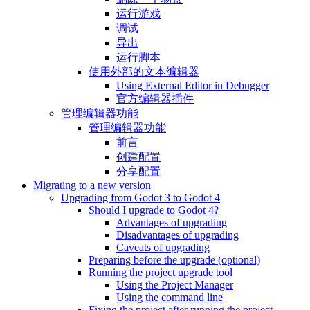
运行游戏
调试
导出
运行脚本
使用外部的文本编辑器
Using External Editor in Debugger
官方编辑器插件
管理编辑器功能
管理编辑器功能
前言
创建配置
分享配置
Migrating to a new version
Upgrading from Godot 3 to Godot 4
Should I upgrade to Godot 4?
Advantages of upgrading
Disadvantages of upgrading
Caveats of upgrading
Preparing before the upgrade (optional)
Running the project upgrade tool
Using the Project Manager
Using the command line
Fixing the project after running the project