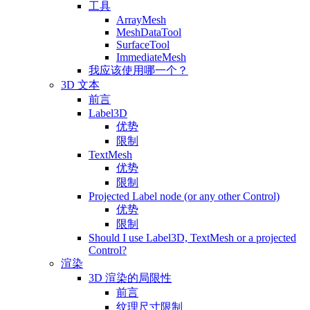
工具
ArrayMesh
MeshDataTool
SurfaceTool
ImmediateMesh
我应该使用哪一个？
3D 文本
前言
Label3D
优势
限制
TextMesh
优势
限制
Projected Label node (or any other Control)
优势
限制
Should I use Label3D, TextMesh or a projected
Control?
渲染
3D 渲染的局限性
前言
纹理尺寸限制