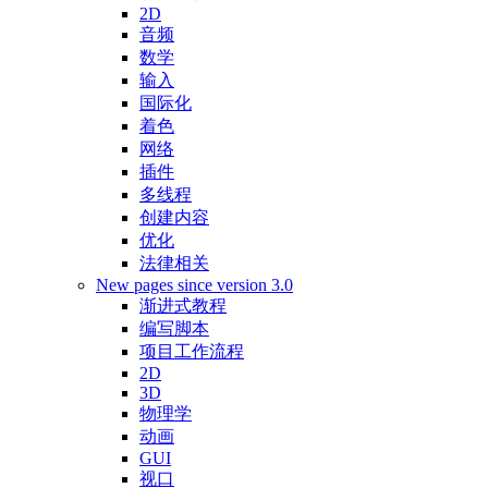
2D
音频
数学
输入
国际化
着色
网络
插件
多线程
创建内容
优化
法律相关
New pages since version 3.0
渐进式教程
编写脚本
项目工作流程
2D
3D
物理学
动画
GUI
视口