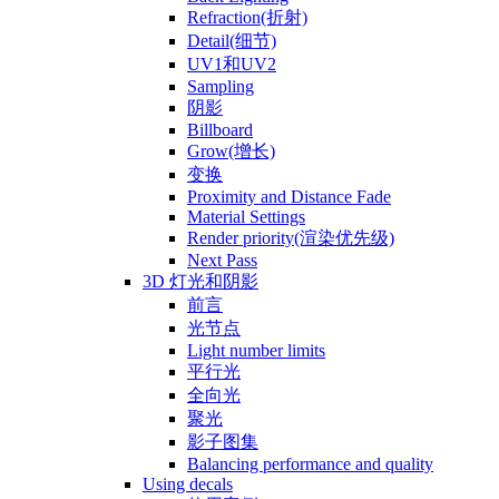
Refraction(折射)
Detail(细节)
UV1和UV2
Sampling
阴影
Billboard
Grow(增长)
变换
Proximity and Distance Fade
Material Settings
Render priority(渲染优先级)
Next Pass
3D 灯光和阴影
前言
光节点
Light number limits
平行光
全向光
聚光
影子图集
Balancing performance and quality
Using decals