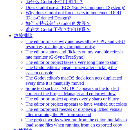
为什么 Godot 不使用 RTTI？
Does Godot use an ECS (Entity Component System)?
Why does Godot not force users to implement DOD
(Data-Oriented Design)?
如何支持或参与 Godot 的发展？
谁在为 Godot 工作？如何联系？
故障排除
The editor runs slowly and uses all my CPU and GPU
resources, making my computer noisy
The editor stutters and flickers on my variable refresh
rate monitor (G-Sync/FreeSync)
The editor or project takes a very long time to start
The Godot editor appears frozen after clicking the
system console
The Godot editor's macOS dock icon gets duplicated
every time it is manually moved
Some text such as "NO DC" appears in the top-left
corner of the Project Manager and editor window
The editor or project appears overly sharp or blurry
The editor or project appears to have washed out colors
The editor/project freezes or displays glitched visuals
after resuming the PC from suspend
The project works when run from the editor, but fails to
load some files when running from an exported copy