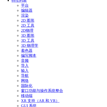
特性列表
平台
编辑器
渲染
2D 图形
2D 工具
2D物理
3D 图形
3D 工具
3D 物理学
着色器
编写脚本
音频
导入
输入
导航
网络
国际化
窗口功能与操作系统整合
移动端
XR 支持（AR 和 VR）
GUI 系统