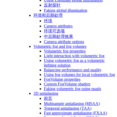
Using Lightmap global illumination
反射探针
Faking global illumination
环境和后期处理
环境
Camera attributes
环境可选项
中后期处理效果
Camera attribute options
Volumetric fog and fog volumes
Volumetric fog properties
Light interaction with volumetric fog
Using volumetric fog as a volumetric
lighting solution
Balancing performance and quality
Using fog volumes for local volumetric fog
FogVolume properties
Custom FogVolume shaders
Faking volumetric fog using quads
3D antialiasing
前言
Multisample antialiasing (MSAA)
Temporal antialiasing (TAA)
Fast approximate antialiasing (FXAA)