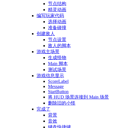
节点结构
精灵动画
编写玩家代码
选择动画
准备碰撞
创建敌人
节点设置
敌人的脚本
游戏主场景
生成怪物
Main 脚本
测试场景
游戏信息显示
ScoreLabel
Message
StartButton
将 HUD 场景连接到 Main 场景
删除旧的小怪
完成了
背景
音效
键盘快捷键