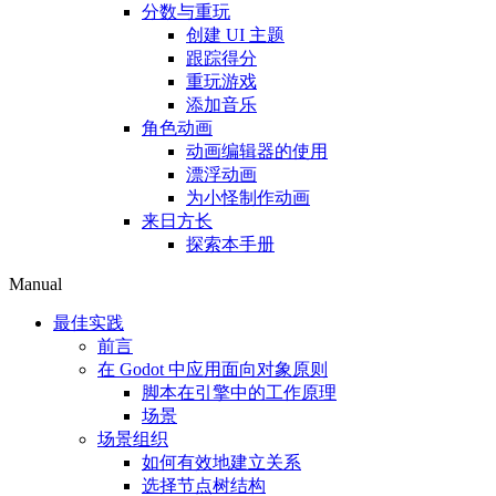
分数与重玩
创建 UI 主题
跟踪得分
重玩游戏
添加音乐
角色动画
动画编辑器的使用
漂浮动画
为小怪制作动画
来日方长
探索本手册
Manual
最佳实践
前言
在 Godot 中应用面向对象原则
脚本在引擎中的工作原理
场景
场景组织
如何有效地建立关系
选择节点树结构