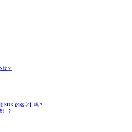
条款？
闭源 SDK 的名字】吗？
成）？