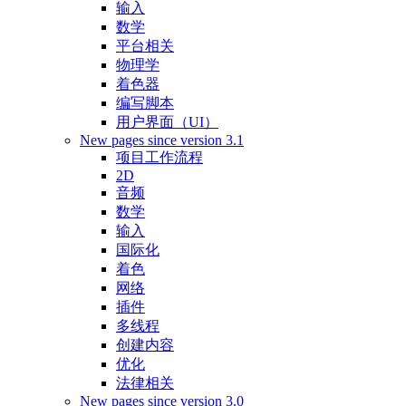
输入
数学
平台相关
物理学
着色器
编写脚本
用户界面（UI）
New pages since version 3.1
项目工作流程
2D
音频
数学
输入
国际化
着色
网络
插件
多线程
创建内容
优化
法律相关
New pages since version 3.0