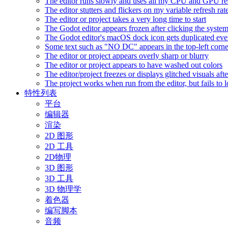
The editor runs slowly and uses all my CPU and GPU r
The editor stutters and flickers on my variable refresh r
The editor or project takes a very long time to start
The Godot editor appears frozen after clicking the syste
The Godot editor's macOS dock icon gets duplicated eve
Some text such as "NO DC" appears in the top-left corn
The editor or project appears overly sharp or blurry
The editor or project appears to have washed out colors
The editor/project freezes or displays glitched visuals a
The project works when run from the editor, but fails to
特性列表
平台
编辑器
渲染
2D 图形
2D 工具
2D物理
3D 图形
3D 工具
3D 物理学
着色器
编写脚本
音频