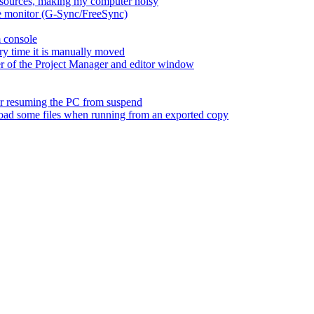
esources, making my computer noisy
ate monitor (G-Sync/FreeSync)
m console
ry time it is manually moved
er of the Project Manager and editor window
fter resuming the PC from suspend
 load some files when running from an exported copy