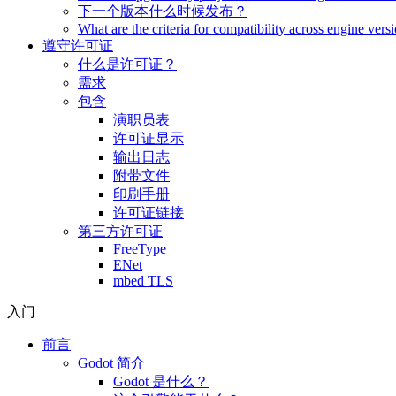
下一个版本什么时候发布？
What are the criteria for compatibility across engine vers
遵守许可证
什么是许可证？
需求
包含
演职员表
许可证显示
输出日志
附带文件
印刷手册
许可证链接
第三方许可证
FreeType
ENet
mbed TLS
入门
前言
Godot 简介
Godot 是什么？