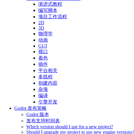
渐进式教程
编写脚本
项目工作流程
2D
3D
物理学
动画
GUI
视口
着色
插件
平台相关
多线程
创建内容
杂项
编译
引擎开发
Godot 发布策略
Godot 版本
发布支持时间表
Which version should I use for a new project?
Should I upgrade my project to use new engine versions