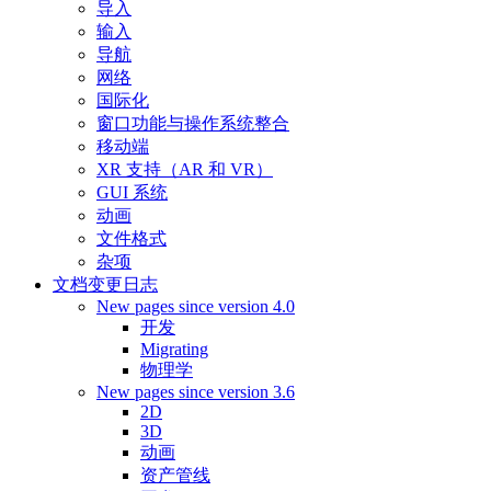
导入
输入
导航
网络
国际化
窗口功能与操作系统整合
移动端
XR 支持（AR 和 VR）
GUI 系统
动画
文件格式
杂项
文档变更日志
New pages since version 4.0
开发
Migrating
物理学
New pages since version 3.6
2D
3D
动画
资产管线