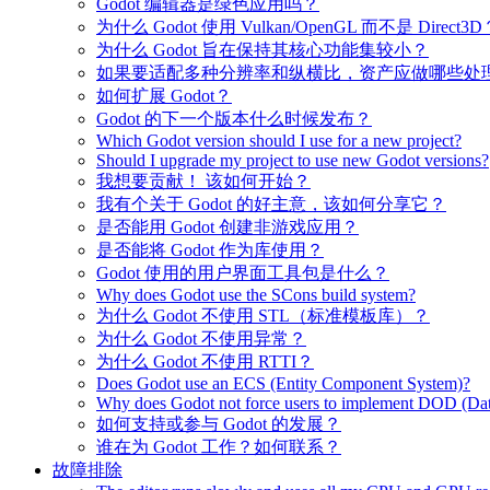
Godot 编辑器是绿色应用吗？
为什么 Godot 使用 Vulkan/OpenGL 而不是 Direct3D
为什么 Godot 旨在保持其核心功能集较小？
如果要适配多种分辨率和纵横比，资产应做哪些处
如何扩展 Godot？
Godot 的下一个版本什么时候发布？
Which Godot version should I use for a new project?
Should I upgrade my project to use new Godot versions?
我想要贡献！ 该如何开始？
我有个关于 Godot 的好主意，该如何分享它？
是否能用 Godot 创建非游戏应用？
是否能将 Godot 作为库使用？
Godot 使用的用户界面工具包是什么？
Why does Godot use the SCons build system?
为什么 Godot 不使用 STL（标准模板库）？
为什么 Godot 不使用异常？
为什么 Godot 不使用 RTTI？
Does Godot use an ECS (Entity Component System)?
Why does Godot not force users to implement DOD (Dat
如何支持或参与 Godot 的发展？
谁在为 Godot 工作？如何联系？
故障排除