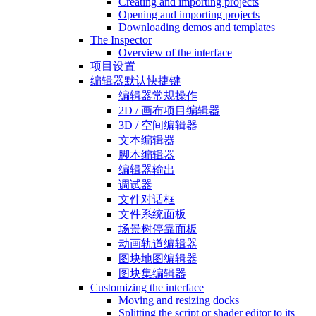
Creating and importing projects
Opening and importing projects
Downloading demos and templates
The Inspector
Overview of the interface
项目设置
编辑器默认快捷键
编辑器常规操作
2D / 画布项目编辑器
3D / 空间编辑器
文本编辑器
脚本编辑器
编辑器输出
调试器
文件对话框
文件系统面板
场景树停靠面板
动画轨道编辑器
图块地图编辑器
图块集编辑器
Customizing the interface
Moving and resizing docks
Splitting the script or shader editor to its