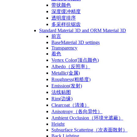
带状颜色
深度缓冲精度
透明度排序
多采样抗锯齿
Standard Material 3D and ORM Material 3D
前言
BaseMaterial 3D settings
Transparency
着色
Vertex Color(顶点颜色)
Albedo（反照率）
Metallic(金属)
Roughness(粗糙度)
Emission(发射)
法线贴图
Rim(边缘)
Clearcoat（清漆）
Anisotropy（各向异性）
Ambient Occlusion（环境光遮蔽）
Height
Subsurface Scattering（次表面散射）
Back Lighting