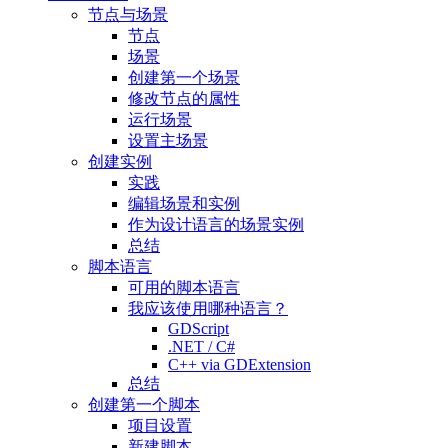
节点与场景
节点
场景
创建第一个场景
修改节点的属性
运行场景
设置主场景
创建实例
实践
编辑场景和实例
作为设计语言的场景实例
总结
脚本语言
可用的脚本语言
我应该使用哪种语言？
GDScript
.NET / C#
C++ via GDExtension
总结
创建第一个脚本
项目设置
新建脚本