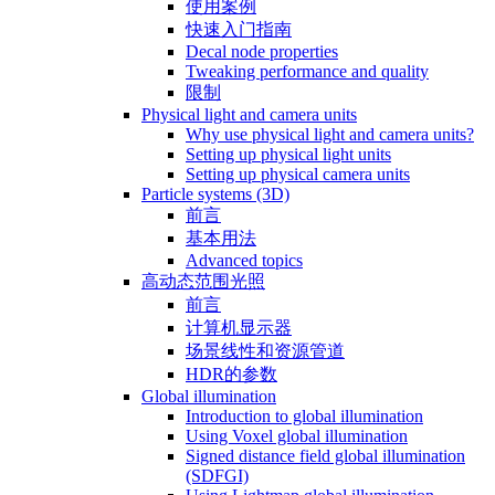
使用案例
快速入门指南
Decal node properties
Tweaking performance and quality
限制
Physical light and camera units
Why use physical light and camera units?
Setting up physical light units
Setting up physical camera units
Particle systems (3D)
前言
基本用法
Advanced topics
高动态范围光照
前言
计算机显示器
场景线性和资源管道
HDR的参数
Global illumination
Introduction to global illumination
Using Voxel global illumination
Signed distance field global illumination
(SDFGI)