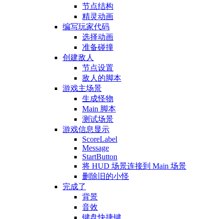
节点结构
精灵动画
编写玩家代码
选择动画
准备碰撞
创建敌人
节点设置
敌人的脚本
游戏主场景
生成怪物
Main 脚本
测试场景
游戏信息显示
ScoreLabel
Message
StartButton
将 HUD 场景连接到 Main 场景
删除旧的小怪
完成了
背景
音效
键盘快捷键