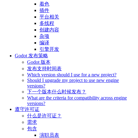
着色
插件
平台相关
多线程
创建内容
杂项
编译
引擎开发
Godot 发布策略
Godot 版本
发布支持时间表
Which version should I use for a new project?
Should I upgrade my project to use new engine
versions?
下一个版本什么时候发布？
What are the criteria for compatibility across engine
versions?
遵守许可证
什么是许可证？
需求
包含
演职员表