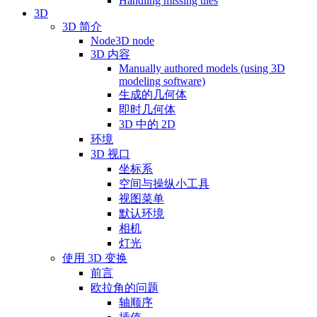
Handling missing tiles
3D
3D 简介
Node3D node
3D 内容
Manually authored models (using 3D
modeling software)
生成的几何体
即时几何体
3D 中的 2D
环境
3D 视口
坐标系
空间与操纵小工具
视图菜单
默认环境
相机
灯光
使用 3D 变换
前言
欧拉角的问题
轴顺序