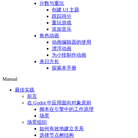
分数与重玩
创建 UI 主题
跟踪得分
重玩游戏
添加音乐
角色动画
动画编辑器的使用
漂浮动画
为小怪制作动画
来日方长
探索本手册
Manual
最佳实践
前言
在 Godot 中应用面向对象原则
脚本在引擎中的工作原理
场景
场景组织
如何有效地建立关系
选择节点树结构