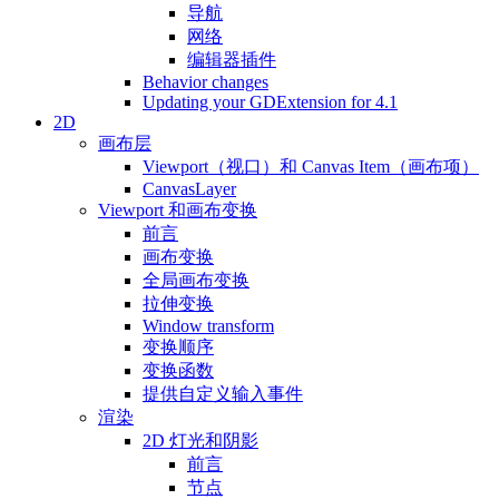
导航
网络
编辑器插件
Behavior changes
Updating your GDExtension for 4.1
2D
画布层
Viewport（视口）和 Canvas Item（画布项）
CanvasLayer
Viewport 和画布变换
前言
画布变换
全局画布变换
拉伸变换
Window transform
变换顺序
变换函数
提供自定义输入事件
渲染
2D 灯光和阴影
前言
节点