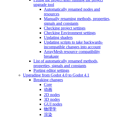
upgrade tool
Automatically renamed nodes and
resources
Manually renaming methods, properties,
signals and constants
Checking project settings
Checking Environment settings
Updating shaders
Updating scripts to take backwards-
incompatible changes into account
ArrayMesh resource compatibility
breakage
List of automatically renamed methods,
properties, signals and constants
Porting editor settings
Upgrading from Godot 4.0 to Godot 4.1
Breaking changes
Core
动画
2D nodes
3D nodes
GUI nodes
物理学
渲染