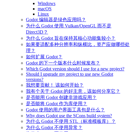
Windows
macOS
Linux
Godot 编辑器是绿色应用吗？
为什么 Godot 使用 Vulkan/OpenGL 而不是
Direct3D？
为什么 Godot 旨在保持其核心功能集较小？
如果要适配多种分辨率和纵横比，资产应做哪些处
理？
如何扩展 Godot？
Godot 的下一个版本什么时候发布？
Which Godot version should I use for a new project?
Should I upgrade my project to use new Godot
versions?
我想要贡献！ 该如何开始？
我有个关于 Godot 的好主意，该如何分享它？
是否能用 Godot 创建非游戏应用？
是否能将 Godot 作为库使用？
Godot 使用的用户界面工具包是什么？
Why does Godot use the SCons build system?
为什么 Godot 不使用 STL（标准模板库）？
为什么 Godot 不使用异常？