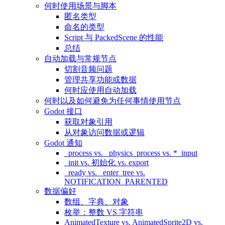
何时使用场景与脚本
匿名类型
命名的类型
Script 与 PackedScene 的性能
总结
自动加载与常规节点
切割音频问题
管理共享功能或数据
何时应使用自动加载
何时以及如何避免为任何事情使用节点
Godot 接口
获取对象引用
从对象访问数据或逻辑
Godot 通知
_process vs. _physics_process vs. *_input
_init vs. 初始化 vs. export
_ready vs. _enter_tree vs.
NOTIFICATION_PARENTED
数据偏好
数组、字典、对象
枚举：整数 VS 字符串
AnimatedTexture vs. AnimatedSprite2D vs.