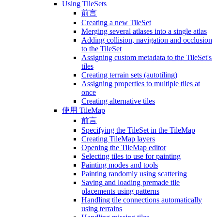
Using TileSets
前言
Creating a new TileSet
Merging several atlases into a single atlas
Adding collision, navigation and occlusion
to the TileSet
Assigning custom metadata to the TileSet's
tiles
Creating terrain sets (autotiling)
Assigning properties to multiple tiles at
once
Creating alternative tiles
使用 TileMap
前言
Specifying the TileSet in the TileMap
Creating TileMap layers
Opening the TileMap editor
Selecting tiles to use for painting
Painting modes and tools
Painting randomly using scattering
Saving and loading premade tile
placements using patterns
Handling tile connections automatically
using terrains