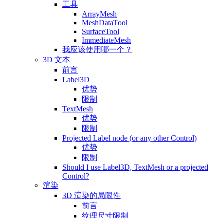
工具
ArrayMesh
MeshDataTool
SurfaceTool
ImmediateMesh
我应该使用哪一个？
3D 文本
前言
Label3D
优势
限制
TextMesh
优势
限制
Projected Label node (or any other Control)
优势
限制
Should I use Label3D, TextMesh or a projected
Control?
渲染
3D 渲染的局限性
前言
纹理尺寸限制