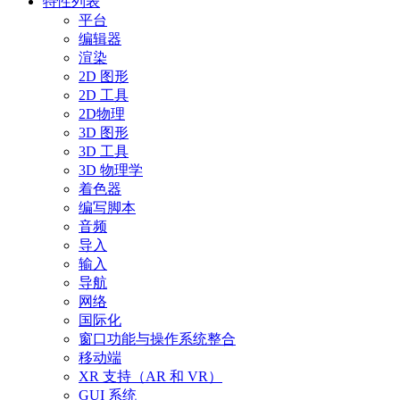
特性列表
平台
编辑器
渲染
2D 图形
2D 工具
2D物理
3D 图形
3D 工具
3D 物理学
着色器
编写脚本
音频
导入
输入
导航
网络
国际化
窗口功能与操作系统整合
移动端
XR 支持（AR 和 VR）
GUI 系统