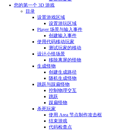
您的第一个 3D 游戏
目录
设置游戏区域
设置游玩区域
Player 场景与输入事件
创建输入事件
使用代码移动玩家
测试玩家的移动
设计小怪场景
移除离屏的怪物
生成怪物
创建生成路径
随机生成怪物
跳跃与踩扁怪物
控制物理交互
跳跃
踩扁怪物
杀死玩家
使用 Area 节点制作攻击框
结束游戏
代码检查点