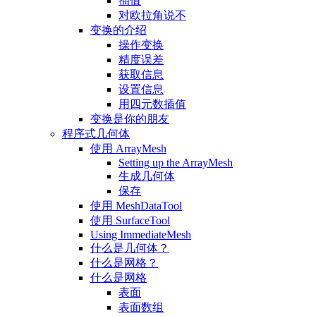
插值
对欧拉角说不
变换的介绍
操作变换
精度误差
获取信息
设置信息
用四元数插值
变换是你的朋友
程序式几何体
使用 ArrayMesh
Setting up the ArrayMesh
生成几何体
保存
使用 MeshDataTool
使用 SurfaceTool
Using ImmediateMesh
什么是几何体？
什么是网格？
什么是网格
表面
表面数组