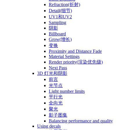
Refraction(折射)
Detail(细节)
UV1和UV2
Sampling
阴影
Billboard
Grow(增长)
变换
Proximity and Distance Fade
Material Settings
Render priority(渲染优先级)
Next Pass
3D 灯光和阴影
前言
光节点
Light number limits
平行光
全向光
聚光
影子图集
Balancing performance and quality
Using decals