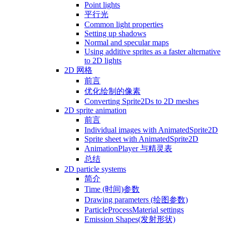
Point lights
平行光
Common light properties
Setting up shadows
Normal and specular maps
Using additive sprites as a faster alternative
to 2D lights
2D 网格
前言
优化绘制的像素
Converting Sprite2Ds to 2D meshes
2D sprite animation
前言
Individual images with AnimatedSprite2D
Sprite sheet with AnimatedSprite2D
AnimationPlayer 与精灵表
总结
2D particle systems
简介
Time (时间)参数
Drawing parameters (绘图参数)
ParticleProcessMaterial settings
Emission Shapes(发射形状)