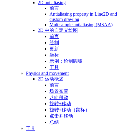
2D antialiasing
前言
Antialiasing property in Line2D and
custom drawing
Multisample antialiasing (MSAA)
2D 中的自定义绘图
前言
绘制
更新
坐标
示例：绘制圆弧
工具
Physics and movement
2D 运动概述
前言
场景布置
八向移动
旋转+移动
旋转+移动（鼠标）
点击并移动
总结
工具