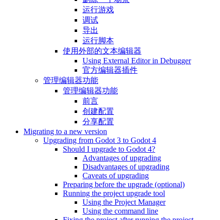
运行游戏
调试
导出
运行脚本
使用外部的文本编辑器
Using External Editor in Debugger
官方编辑器插件
管理编辑器功能
管理编辑器功能
前言
创建配置
分享配置
Migrating to a new version
Upgrading from Godot 3 to Godot 4
Should I upgrade to Godot 4?
Advantages of upgrading
Disadvantages of upgrading
Caveats of upgrading
Preparing before the upgrade (optional)
Running the project upgrade tool
Using the Project Manager
Using the command line
Fixing the project after running the project