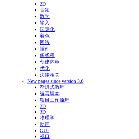
2D
音频
数学
输入
国际化
着色
网络
插件
多线程
创建内容
优化
法律相关
New pages since version 3.0
渐进式教程
编写脚本
项目工作流程
2D
3D
物理学
动画
GUI
视口