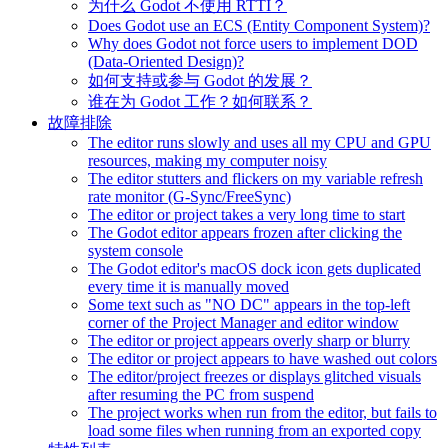
为什么 Godot 不使用 RTTI？
Does Godot use an ECS (Entity Component System)?
Why does Godot not force users to implement DOD
(Data-Oriented Design)?
如何支持或参与 Godot 的发展？
谁在为 Godot 工作？如何联系？
故障排除
The editor runs slowly and uses all my CPU and GPU
resources, making my computer noisy
The editor stutters and flickers on my variable refresh
rate monitor (G-Sync/FreeSync)
The editor or project takes a very long time to start
The Godot editor appears frozen after clicking the
system console
The Godot editor's macOS dock icon gets duplicated
every time it is manually moved
Some text such as "NO DC" appears in the top-left
corner of the Project Manager and editor window
The editor or project appears overly sharp or blurry
The editor or project appears to have washed out colors
The editor/project freezes or displays glitched visuals
after resuming the PC from suspend
The project works when run from the editor, but fails to
load some files when running from an exported copy