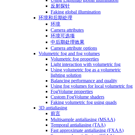
Using Lightmap global illumination
反射探针
Faking global illumination
环境和后期处理
环境
Camera attributes
环境可选项
中后期处理效果
Camera attribute options
Volumetric fog and fog volumes
Volumetric fog properties
Light interaction with volumetric fog
Using volumetric fog as a volumetric
lighting solution
Balancing performance and quality
Using fog volumes for local volumetric fog
FogVolume properties
Custom FogVolume shaders
Faking volumetric fog using quads
3D antialiasing
前言
Multisample antialiasing (MSAA)
Temporal antialiasing (TAA)
Fast approximate antialiasing (FXAA)