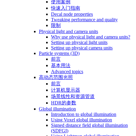
使用案例
快速入门指南
Decal node properties
Tweaking performance and quality
限制
Physical light and camera units
Why use physical light and camera units?
Setting up physical light units
Setting up physical camera units
Particle systems (3D)
前言
基本用法
Advanced topics
高动态范围光照
前言
计算机显示器
场景线性和资源管道
HDR的参数
Global illumination
Introduction to global illumination
Using Voxel global illumination
Signed distance field global illumination
(SDFGI)