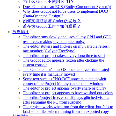
为什么 Godot 不使用 RTTI？
Does Godot use an ECS (Entity Component System)?
Why does Godot not force users to implement DOD
(Data-Oriented Design)?
如何支持或参与 Godot 的发展？
谁在为 Godot 工作？如何联系？
故障排除
The editor runs slowly and uses all my CPU and GPU
resources, making my computer noisy
The editor stutters and flickers on my variable refresh
rate monitor (G-Sync/FreeSync)
The editor or project takes a very long time to start
The Godot editor appears frozen after clicking the
system console
The Godot editor's macOS dock icon gets duplicated
every time it is manually moved
Some text such as "NO DC" appears in the top-left
corner of the Project Manager and editor window
The editor or project appears overly sharp or blurry
The editor or project appears to have washed out colors
The editor/project freezes or displays glitched visuals
after resuming the PC from suspend
The project works when run from the editor, but fails to
load some files when running from an exported copy