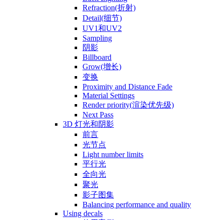
Refraction(折射)
Detail(细节)
UV1和UV2
Sampling
阴影
Billboard
Grow(增长)
变换
Proximity and Distance Fade
Material Settings
Render priority(渲染优先级)
Next Pass
3D 灯光和阴影
前言
光节点
Light number limits
平行光
全向光
聚光
影子图集
Balancing performance and quality
Using decals