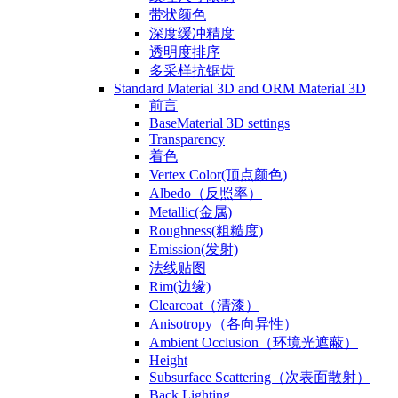
带状颜色
深度缓冲精度
透明度排序
多采样抗锯齿
Standard Material 3D and ORM Material 3D
前言
BaseMaterial 3D settings
Transparency
着色
Vertex Color(顶点颜色)
Albedo（反照率）
Metallic(金属)
Roughness(粗糙度)
Emission(发射)
法线贴图
Rim(边缘)
Clearcoat（清漆）
Anisotropy（各向异性）
Ambient Occlusion（环境光遮蔽）
Height
Subsurface Scattering（次表面散射）
Back Lighting