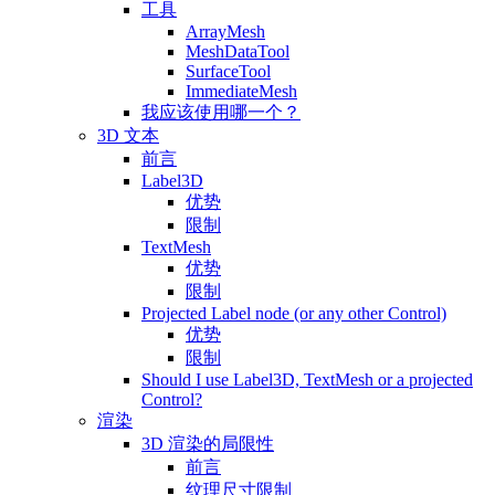
工具
ArrayMesh
MeshDataTool
SurfaceTool
ImmediateMesh
我应该使用哪一个？
3D 文本
前言
Label3D
优势
限制
TextMesh
优势
限制
Projected Label node (or any other Control)
优势
限制
Should I use Label3D, TextMesh or a projected
Control?
渲染
3D 渲染的局限性
前言
纹理尺寸限制