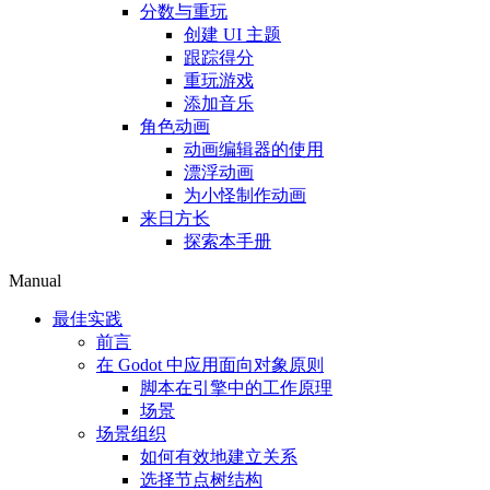
分数与重玩
创建 UI 主题
跟踪得分
重玩游戏
添加音乐
角色动画
动画编辑器的使用
漂浮动画
为小怪制作动画
来日方长
探索本手册
Manual
最佳实践
前言
在 Godot 中应用面向对象原则
脚本在引擎中的工作原理
场景
场景组织
如何有效地建立关系
选择节点树结构