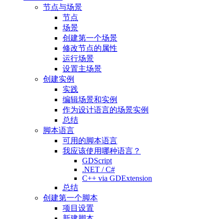
节点与场景
节点
场景
创建第一个场景
修改节点的属性
运行场景
设置主场景
创建实例
实践
编辑场景和实例
作为设计语言的场景实例
总结
脚本语言
可用的脚本语言
我应该使用哪种语言？
GDScript
.NET / C#
C++ via GDExtension
总结
创建第一个脚本
项目设置
新建脚本