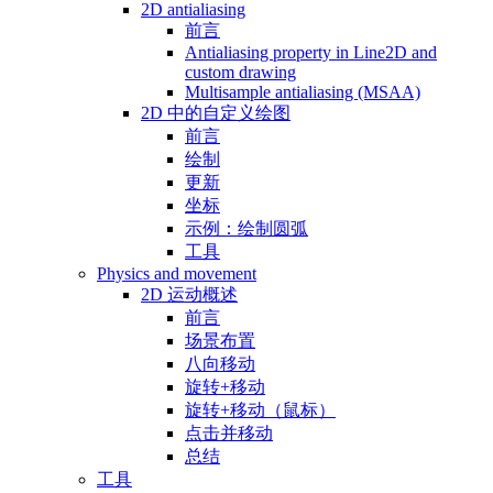
2D antialiasing
前言
Antialiasing property in Line2D and
custom drawing
Multisample antialiasing (MSAA)
2D 中的自定义绘图
前言
绘制
更新
坐标
示例：绘制圆弧
工具
Physics and movement
2D 运动概述
前言
场景布置
八向移动
旋转+移动
旋转+移动（鼠标）
点击并移动
总结
工具