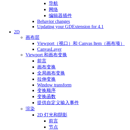
导航
网络
编辑器插件
Behavior changes
Updating your GDExtension for 4.1
2D
画布层
Viewport（视口）和 Canvas Item（画布项）
CanvasLayer
Viewport 和画布变换
前言
画布变换
全局画布变换
拉伸变换
Window transform
变换顺序
变换函数
提供自定义输入事件
渲染
2D 灯光和阴影
前言
节点