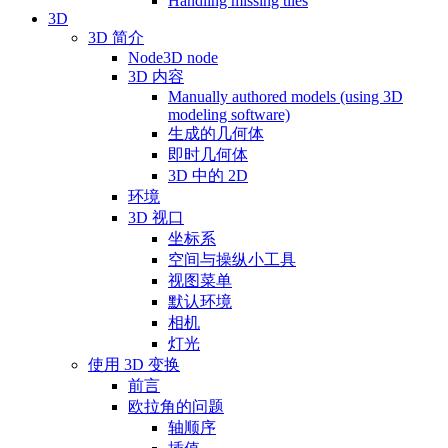
Handling missing tiles
3D
3D 简介
Node3D node
3D 内容
Manually authored models (using 3D
modeling software)
生成的几何体
即时几何体
3D 中的 2D
环境
3D 视口
坐标系
空间与操纵小工具
视图菜单
默认环境
相机
灯光
使用 3D 变换
前言
欧拉角的问题
轴顺序