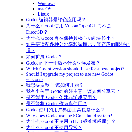
Windows
macOS
Linux
Godot 编辑器是绿色应用吗？
为什么 Godot 使用 Vulkan/OpenGL 而不是
Direct3D？
为什么 Godot 旨在保持其核心功能集较小？
如果要适配多种分辨率和纵横比，资产应做哪些处
理？
如何扩展 Godot？
Godot 的下一个版本什么时候发布？
Which Godot version should I use for a new project?
Should I upgrade my project to use new Godot
versions?
我想要贡献！ 该如何开始？
我有个关于 Godot 的好主意，该如何分享它？
是否能用 Godot 创建非游戏应用？
是否能将 Godot 作为库使用？
Godot 使用的用户界面工具包是什么？
Why does Godot use the SCons build system?
为什么 Godot 不使用 STL（标准模板库）？
为什么 Godot 不使用异常？