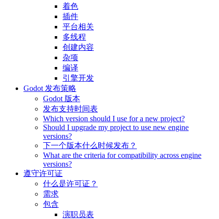
着色
插件
平台相关
多线程
创建内容
杂项
编译
引擎开发
Godot 发布策略
Godot 版本
发布支持时间表
Which version should I use for a new project?
Should I upgrade my project to use new engine
versions?
下一个版本什么时候发布？
What are the criteria for compatibility across engine
versions?
遵守许可证
什么是许可证？
需求
包含
演职员表