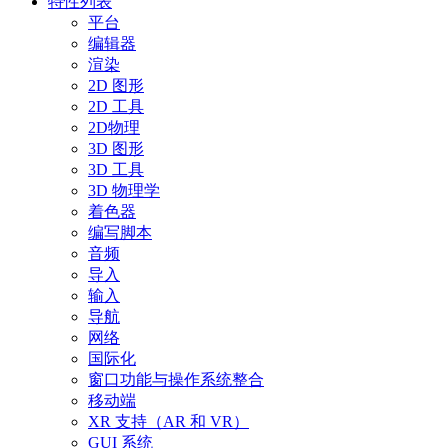
特性列表
平台
编辑器
渲染
2D 图形
2D 工具
2D物理
3D 图形
3D 工具
3D 物理学
着色器
编写脚本
音频
导入
输入
导航
网络
国际化
窗口功能与操作系统整合
移动端
XR 支持（AR 和 VR）
GUI 系统