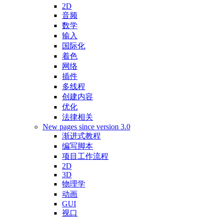
2D
音频
数学
输入
国际化
着色
网络
插件
多线程
创建内容
优化
法律相关
New pages since version 3.0
渐进式教程
编写脚本
项目工作流程
2D
3D
物理学
动画
GUI
视口