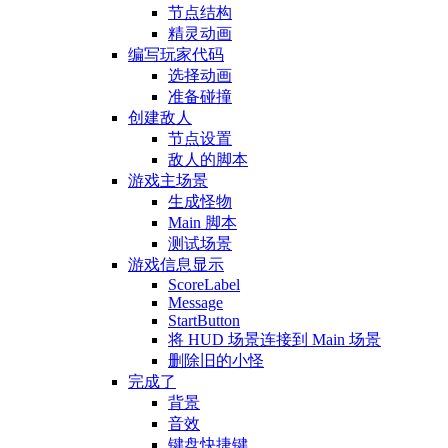
节点结构
精灵动画
编写玩家代码
选择动画
准备碰撞
创建敌人
节点设置
敌人的脚本
游戏主场景
生成怪物
Main 脚本
测试场景
游戏信息显示
ScoreLabel
Message
StartButton
将 HUD 场景连接到 Main 场景
删除旧的小怪
完成了
背景
音效
键盘快捷键