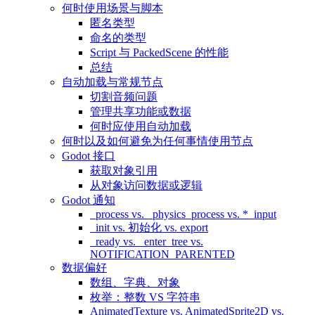
何时使用场景与脚本
匿名类型
命名的类型
Script 与 PackedScene 的性能
总结
自动加载与常规节点
切割音频问题
管理共享功能或数据
何时应使用自动加载
何时以及如何避免为任何事情使用节点
Godot 接口
获取对象引用
从对象访问数据或逻辑
Godot 通知
_process vs. _physics_process vs. *_input
_init vs. 初始化 vs. export
_ready vs. _enter_tree vs.
NOTIFICATION_PARENTED
数据偏好
数组、字典、对象
枚举：整数 VS 字符串
AnimatedTexture vs. AnimatedSprite2D vs.