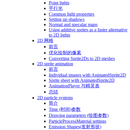
Point lights
平行光
Common light properties
Setting up shadows
Normal and specular maps
Using additive sprites as a faster alternative
to 2D lights
2D 网格
前言
优化绘制的像素
Converting Sprite2Ds to 2D meshes
2D sprite animation
前言
Individual images with AnimatedSprite2D
Sprite sheet with AnimatedSprite2D
AnimationPlayer 与精灵表
总结
2D particle systems
简介
Time (时间)参数
Drawing parameters (绘图参数)
ParticleProcessMaterial settings
Emission Shapes(发射形状)