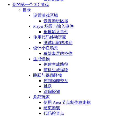
您的第一个 3D 游戏
目录
设置游戏区域
设置游玩区域
Player 场景与输入事件
创建输入事件
使用代码移动玩家
测试玩家的移动
设计小怪场景
移除离屏的怪物
生成怪物
创建生成路径
随机生成怪物
跳跃与踩扁怪物
控制物理交互
跳跃
踩扁怪物
杀死玩家
使用 Area 节点制作攻击框
结束游戏
代码检查点