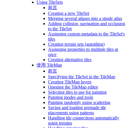
Using TileSets
前言
Creating a new TileSet
Merging several atlases into a single atlas
Adding collision, navigation and occlusion
to the TileSet
Assigning custom metadata to the TileSet's
tiles
Creating terrain sets (autotiling)
Assigning properties to multiple tiles at
once
Creating alternative tiles
使用 TileMap
前言
Specifying the TileSet in the TileMap
Creating TileMap layers
Opening the TileMap editor
Selecting tiles to use for painting
Painting modes and tools
Painting randomly using scattering
Saving and loading premade tile
placements using patterns
Handling tile connections automatically
using terrains