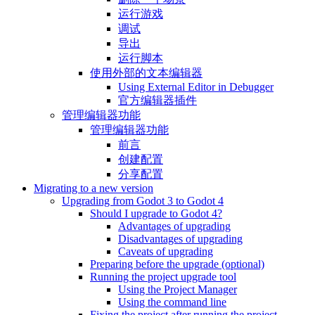
运行游戏
调试
导出
运行脚本
使用外部的文本编辑器
Using External Editor in Debugger
官方编辑器插件
管理编辑器功能
管理编辑器功能
前言
创建配置
分享配置
Migrating to a new version
Upgrading from Godot 3 to Godot 4
Should I upgrade to Godot 4?
Advantages of upgrading
Disadvantages of upgrading
Caveats of upgrading
Preparing before the upgrade (optional)
Running the project upgrade tool
Using the Project Manager
Using the command line
Fixing the project after running the project