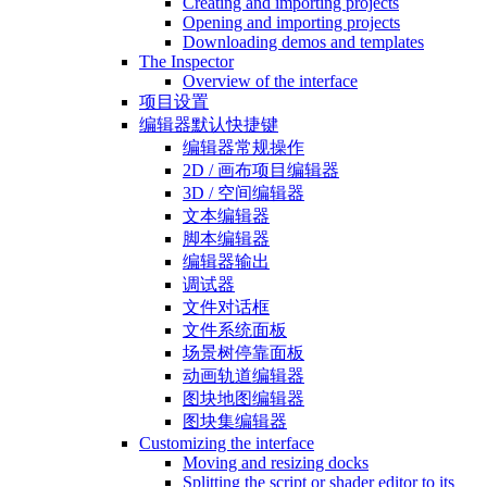
Creating and importing projects
Opening and importing projects
Downloading demos and templates
The Inspector
Overview of the interface
项目设置
编辑器默认快捷键
编辑器常规操作
2D / 画布项目编辑器
3D / 空间编辑器
文本编辑器
脚本编辑器
编辑器输出
调试器
文件对话框
文件系统面板
场景树停靠面板
动画轨道编辑器
图块地图编辑器
图块集编辑器
Customizing the interface
Moving and resizing docks
Splitting the script or shader editor to its