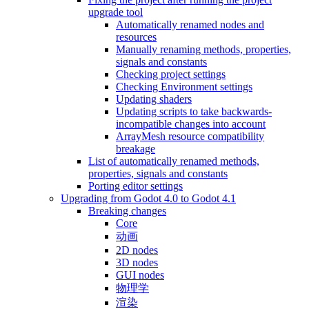
upgrade tool
Automatically renamed nodes and
resources
Manually renaming methods, properties,
signals and constants
Checking project settings
Checking Environment settings
Updating shaders
Updating scripts to take backwards-
incompatible changes into account
ArrayMesh resource compatibility
breakage
List of automatically renamed methods,
properties, signals and constants
Porting editor settings
Upgrading from Godot 4.0 to Godot 4.1
Breaking changes
Core
动画
2D nodes
3D nodes
GUI nodes
物理学
渲染