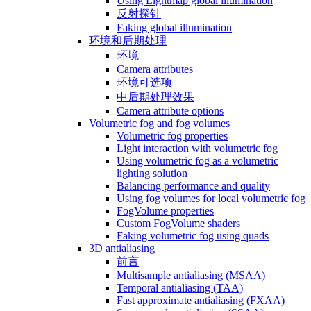
Using Lightmap global illumination
反射探针
Faking global illumination
环境和后期处理
环境
Camera attributes
环境可选项
中后期处理效果
Camera attribute options
Volumetric fog and fog volumes
Volumetric fog properties
Light interaction with volumetric fog
Using volumetric fog as a volumetric
lighting solution
Balancing performance and quality
Using fog volumes for local volumetric fog
FogVolume properties
Custom FogVolume shaders
Faking volumetric fog using quads
3D antialiasing
前言
Multisample antialiasing (MSAA)
Temporal antialiasing (TAA)
Fast approximate antialiasing (FXAA)