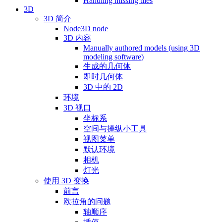
Handling missing tiles
3D
3D 简介
Node3D node
3D 内容
Manually authored models (using 3D
modeling software)
生成的几何体
即时几何体
3D 中的 2D
环境
3D 视口
坐标系
空间与操纵小工具
视图菜单
默认环境
相机
灯光
使用 3D 变换
前言
欧拉角的问题
轴顺序