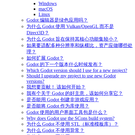
Windows
macOS
Linux
Godot 编辑器是绿色应用吗？
为什么 Godot 使用 Vulkan/OpenGL 而不是
Direct3D？
为什么 Godot 旨在保持其核心功能集较小？
如果要适配多种分辨率和纵横比，资产应做哪些处
理？
如何扩展 Godot？
Godot 的下一个版本什么时候发布？
Which Godot version should I use for a new project?
Should I upgrade my project to use new Godot
versions?
我想要贡献！ 该如何开始？
我有个关于 Godot 的好主意，该如何分享它？
是否能用 Godot 创建非游戏应用？
是否能将 Godot 作为库使用？
Godot 使用的用户界面工具包是什么？
Why does Godot use the SCons build system?
为什么 Godot 不使用 STL（标准模板库）？
为什么 Godot 不使用异常？