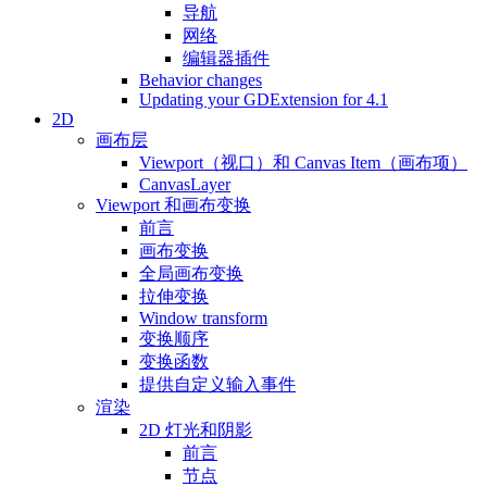
导航
网络
编辑器插件
Behavior changes
Updating your GDExtension for 4.1
2D
画布层
Viewport（视口）和 Canvas Item（画布项）
CanvasLayer
Viewport 和画布变换
前言
画布变换
全局画布变换
拉伸变换
Window transform
变换顺序
变换函数
提供自定义输入事件
渲染
2D 灯光和阴影
前言
节点