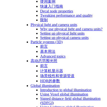
使用案例
快速入门指南
Decal node properties
Tweaking performance and quality
限制
Physical light and camera units
Why use physical light and camera units?
Setting up physical light units
Setting up physical camera units
Particle systems (3D)
前言
基本用法
Advanced topics
高动态范围光照
前言
计算机显示器
场景线性和资源管道
HDR的参数
Global illumination
Introduction to global illumination
Using Voxel global illumination
Signed distance field global illumination
(SDFGI)