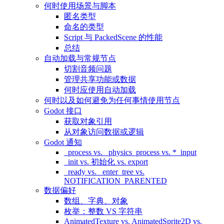
何时使用场景与脚本
匿名类型
命名的类型
Script 与 PackedScene 的性能
总结
自动加载与常规节点
切割音频问题
管理共享功能或数据
何时应使用自动加载
何时以及如何避免为任何事情使用节点
Godot 接口
获取对象引用
从对象访问数据或逻辑
Godot 通知
_process vs. _physics_process vs. *_input
_init vs. 初始化 vs. export
_ready vs. _enter_tree vs.
NOTIFICATION_PARENTED
数据偏好
数组、字典、对象
枚举：整数 VS 字符串
AnimatedTexture vs. AnimatedSprite2D vs.