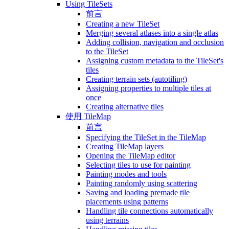
Using TileSets
前言
Creating a new TileSet
Merging several atlases into a single atlas
Adding collision, navigation and occlusion
to the TileSet
Assigning custom metadata to the TileSet's
tiles
Creating terrain sets (autotiling)
Assigning properties to multiple tiles at
once
Creating alternative tiles
使用 TileMap
前言
Specifying the TileSet in the TileMap
Creating TileMap layers
Opening the TileMap editor
Selecting tiles to use for painting
Painting modes and tools
Painting randomly using scattering
Saving and loading premade tile
placements using patterns
Handling tile connections automatically
using terrains