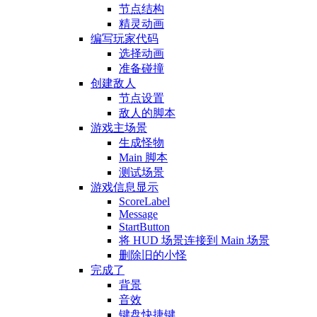
节点结构
精灵动画
编写玩家代码
选择动画
准备碰撞
创建敌人
节点设置
敌人的脚本
游戏主场景
生成怪物
Main 脚本
测试场景
游戏信息显示
ScoreLabel
Message
StartButton
将 HUD 场景连接到 Main 场景
删除旧的小怪
完成了
背景
音效
键盘快捷键