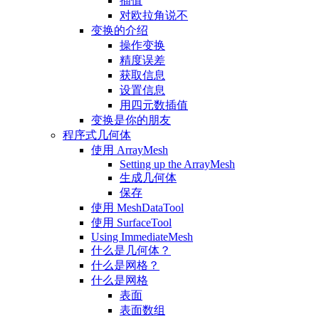
插值
对欧拉角说不
变换的介绍
操作变换
精度误差
获取信息
设置信息
用四元数插值
变换是你的朋友
程序式几何体
使用 ArrayMesh
Setting up the ArrayMesh
生成几何体
保存
使用 MeshDataTool
使用 SurfaceTool
Using ImmediateMesh
什么是几何体？
什么是网格？
什么是网格
表面
表面数组