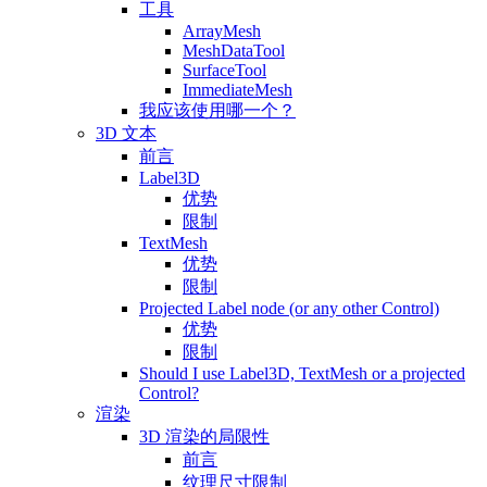
工具
ArrayMesh
MeshDataTool
SurfaceTool
ImmediateMesh
我应该使用哪一个？
3D 文本
前言
Label3D
优势
限制
TextMesh
优势
限制
Projected Label node (or any other Control)
优势
限制
Should I use Label3D, TextMesh or a projected
Control?
渲染
3D 渲染的局限性
前言
纹理尺寸限制