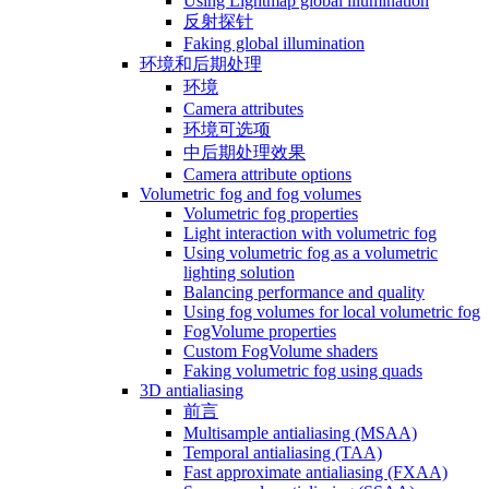
Using Lightmap global illumination
反射探针
Faking global illumination
环境和后期处理
环境
Camera attributes
环境可选项
中后期处理效果
Camera attribute options
Volumetric fog and fog volumes
Volumetric fog properties
Light interaction with volumetric fog
Using volumetric fog as a volumetric
lighting solution
Balancing performance and quality
Using fog volumes for local volumetric fog
FogVolume properties
Custom FogVolume shaders
Faking volumetric fog using quads
3D antialiasing
前言
Multisample antialiasing (MSAA)
Temporal antialiasing (TAA)
Fast approximate antialiasing (FXAA)