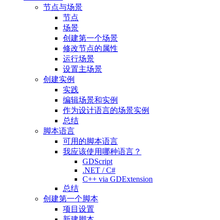
节点与场景
节点
场景
创建第一个场景
修改节点的属性
运行场景
设置主场景
创建实例
实践
编辑场景和实例
作为设计语言的场景实例
总结
脚本语言
可用的脚本语言
我应该使用哪种语言？
GDScript
.NET / C#
C++ via GDExtension
总结
创建第一个脚本
项目设置
新建脚本