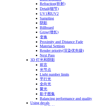
Refraction(折射)
Detail(细节)
UV1和UV2
Sampling
阴影
Billboard
Grow(增长)
变换
Proximity and Distance Fade
Material Settings
Render priority(渲染优先级)
Next Pass
3D 灯光和阴影
前言
光节点
Light number limits
平行光
全向光
聚光
影子图集
Balancing performance and quality
Using decals