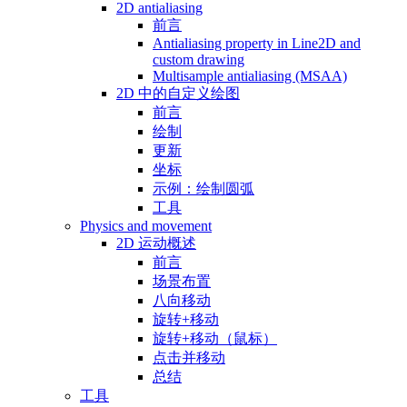
2D antialiasing
前言
Antialiasing property in Line2D and
custom drawing
Multisample antialiasing (MSAA)
2D 中的自定义绘图
前言
绘制
更新
坐标
示例：绘制圆弧
工具
Physics and movement
2D 运动概述
前言
场景布置
八向移动
旋转+移动
旋转+移动（鼠标）
点击并移动
总结
工具