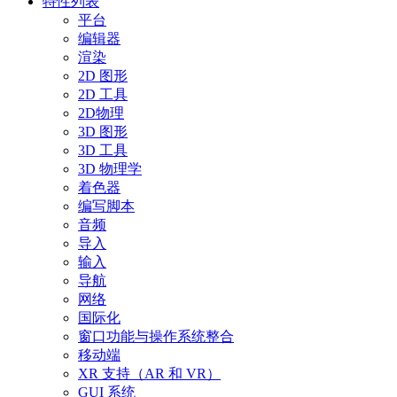
特性列表
平台
编辑器
渲染
2D 图形
2D 工具
2D物理
3D 图形
3D 工具
3D 物理学
着色器
编写脚本
音频
导入
输入
导航
网络
国际化
窗口功能与操作系统整合
移动端
XR 支持（AR 和 VR）
GUI 系统