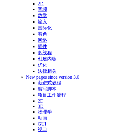
2D
音频
数学
输入
国际化
着色
网络
插件
多线程
创建内容
优化
法律相关
New pages since version 3.0
渐进式教程
编写脚本
项目工作流程
2D
3D
物理学
动画
GUI
视口