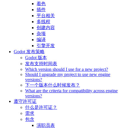
着色
插件
平台相关
多线程
创建内容
杂项
编译
引擎开发
Godot 发布策略
Godot 版本
发布支持时间表
Which version should I use for a new project?
Should I upgrade my project to use new engine
versions?
下一个版本什么时候发布？
What are the criteria for compatibility across engine
versions?
遵守许可证
什么是许可证？
需求
包含
演职员表