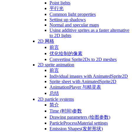
Point lights
平行光
Common light properties
Setting up shadows
Normal and specular maps
Using additive sprites as a faster alternative
to 2D lights
2D 网格
前言
优化绘制的像素
Converting Sprite2Ds to 2D meshes
2D sprite animation
前言
Individual images with AnimatedSprite2D
Sprite sheet with AnimatedSprite2D
AnimationPlayer 与精灵表
总结
2D particle systems
简介
Time (时间)参数
Drawing parameters (绘图参数)
ParticleProcessMaterial settings
Emission Shapes(发射形状)