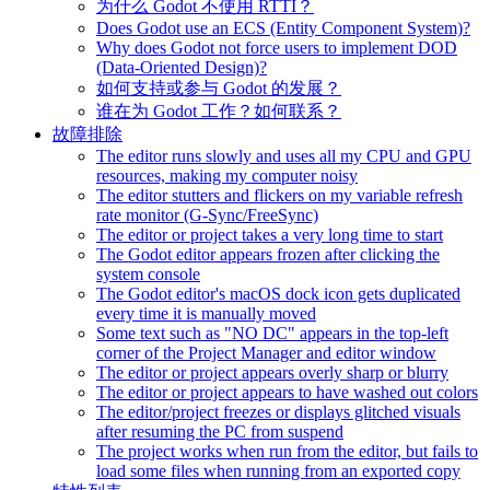
为什么 Godot 不使用 RTTI？
Does Godot use an ECS (Entity Component System)?
Why does Godot not force users to implement DOD
(Data-Oriented Design)?
如何支持或参与 Godot 的发展？
谁在为 Godot 工作？如何联系？
故障排除
The editor runs slowly and uses all my CPU and GPU
resources, making my computer noisy
The editor stutters and flickers on my variable refresh
rate monitor (G-Sync/FreeSync)
The editor or project takes a very long time to start
The Godot editor appears frozen after clicking the
system console
The Godot editor's macOS dock icon gets duplicated
every time it is manually moved
Some text such as "NO DC" appears in the top-left
corner of the Project Manager and editor window
The editor or project appears overly sharp or blurry
The editor or project appears to have washed out colors
The editor/project freezes or displays glitched visuals
after resuming the PC from suspend
The project works when run from the editor, but fails to
load some files when running from an exported copy