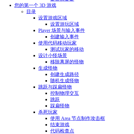
您的第一个 3D 游戏
目录
设置游戏区域
设置游玩区域
Player 场景与输入事件
创建输入事件
使用代码移动玩家
测试玩家的移动
设计小怪场景
移除离屏的怪物
生成怪物
创建生成路径
随机生成怪物
跳跃与踩扁怪物
控制物理交互
跳跃
踩扁怪物
杀死玩家
使用 Area 节点制作攻击框
结束游戏
代码检查点