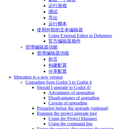
运行游戏
调试
导出
运行脚本
使用外部的文本编辑器
Using External Editor in Debugger
官方编辑器插件
管理编辑器功能
管理编辑器功能
前言
创建配置
分享配置
Migrating to a new version
Upgrading from Godot 3 to Godot 4
Should I upgrade to Godot 4?
Advantages of upgrading
Disadvantages of upgrading
Caveats of upgrading
Preparing before the upgrade (optional)
Running the project upgrade tool
Using the Project Manager
Using the command line
Fixing the project after running the project