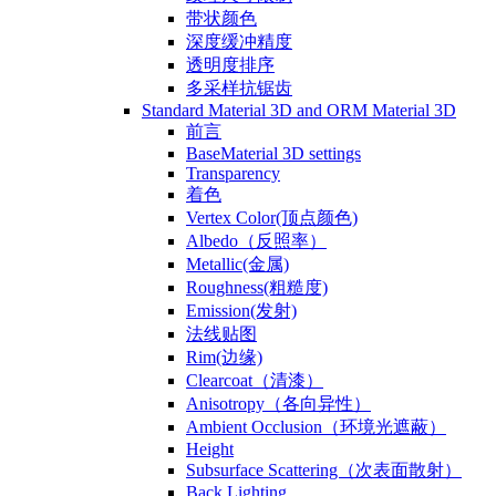
带状颜色
深度缓冲精度
透明度排序
多采样抗锯齿
Standard Material 3D and ORM Material 3D
前言
BaseMaterial 3D settings
Transparency
着色
Vertex Color(顶点颜色)
Albedo（反照率）
Metallic(金属)
Roughness(粗糙度)
Emission(发射)
法线贴图
Rim(边缘)
Clearcoat（清漆）
Anisotropy（各向异性）
Ambient Occlusion（环境光遮蔽）
Height
Subsurface Scattering（次表面散射）
Back Lighting