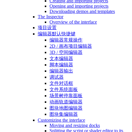
Creating and importing projects
Opening and importing projects
Downloading demos and templates
The Inspector
Overview of the interface
项目设置
编辑器默认快捷键
编辑器常规操作
2D / 画布项目编辑器
3D / 空间编辑器
文本编辑器
脚本编辑器
编辑器输出
调试器
文件对话框
文件系统面板
场景树停靠面板
动画轨道编辑器
图块地图编辑器
图块集编辑器
Customizing the interface
Moving and resizing docks
Splitting the script or shader editor to its