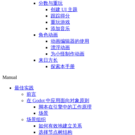
分数与重玩
创建 UI 主题
跟踪得分
重玩游戏
添加音乐
角色动画
动画编辑器的使用
漂浮动画
为小怪制作动画
来日方长
探索本手册
Manual
最佳实践
前言
在 Godot 中应用面向对象原则
脚本在引擎中的工作原理
场景
场景组织
如何有效地建立关系
选择节点树结构