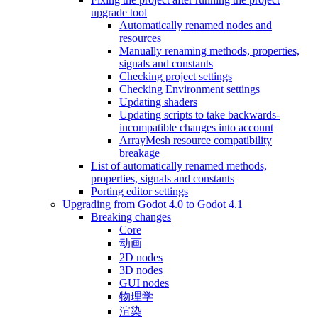
upgrade tool
Automatically renamed nodes and
resources
Manually renaming methods, properties,
signals and constants
Checking project settings
Checking Environment settings
Updating shaders
Updating scripts to take backwards-
incompatible changes into account
ArrayMesh resource compatibility
breakage
List of automatically renamed methods,
properties, signals and constants
Porting editor settings
Upgrading from Godot 4.0 to Godot 4.1
Breaking changes
Core
动画
2D nodes
3D nodes
GUI nodes
物理学
渲染