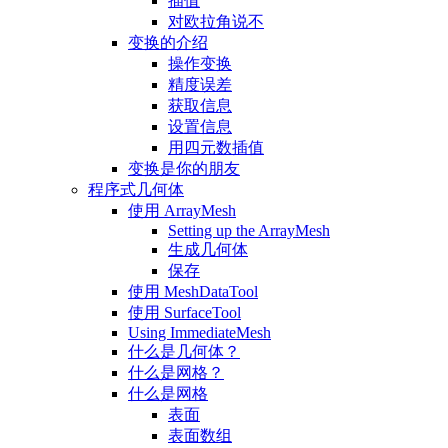
插值
对欧拉角说不
变换的介绍
操作变换
精度误差
获取信息
设置信息
用四元数插值
变换是你的朋友
程序式几何体
使用 ArrayMesh
Setting up the ArrayMesh
生成几何体
保存
使用 MeshDataTool
使用 SurfaceTool
Using ImmediateMesh
什么是几何体？
什么是网格？
什么是网格
表面
表面数组