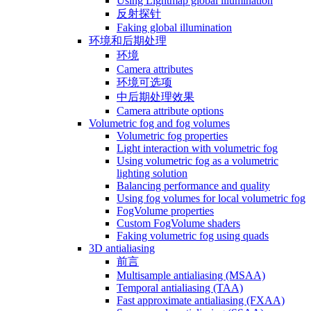
Using Lightmap global illumination
反射探针
Faking global illumination
环境和后期处理
环境
Camera attributes
环境可选项
中后期处理效果
Camera attribute options
Volumetric fog and fog volumes
Volumetric fog properties
Light interaction with volumetric fog
Using volumetric fog as a volumetric
lighting solution
Balancing performance and quality
Using fog volumes for local volumetric fog
FogVolume properties
Custom FogVolume shaders
Faking volumetric fog using quads
3D antialiasing
前言
Multisample antialiasing (MSAA)
Temporal antialiasing (TAA)
Fast approximate antialiasing (FXAA)