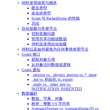
何时使用场景与脚本
匿名类型
命名的类型
Script 与 PackedScene 的性能
总结
自动加载与常规节点
切割音频问题
管理共享功能或数据
何时应使用自动加载
何时以及如何避免为任何事情使用节点
Godot 接口
获取对象引用
从对象访问数据或逻辑
Godot 通知
_process vs. _physics_process vs. *_input
_init vs. 初始化 vs. export
_ready vs. _enter_tree vs.
NOTIFICATION_PARENTED
数据偏好
数组、字典、对象
枚举：整数 VS 字符串
AnimatedTexture vs. AnimatedSprite2D vs.