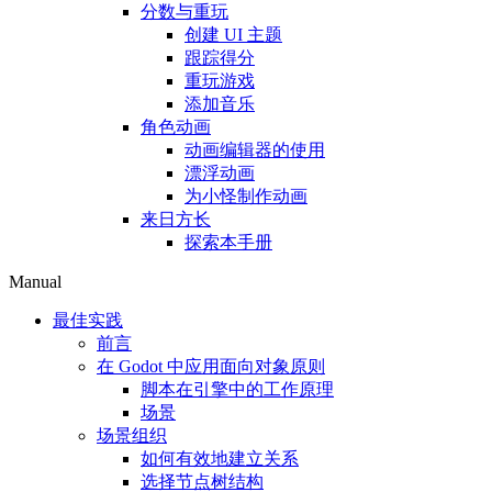
分数与重玩
创建 UI 主题
跟踪得分
重玩游戏
添加音乐
角色动画
动画编辑器的使用
漂浮动画
为小怪制作动画
来日方长
探索本手册
Manual
最佳实践
前言
在 Godot 中应用面向对象原则
脚本在引擎中的工作原理
场景
场景组织
如何有效地建立关系
选择节点树结构