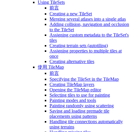
Using TileSets
前言
Creating a new TileSet
Merging several atlases into a single atlas
Adding collision, navigation and occlusion
to the TileSet
Assigning custom metadata to the TileSet's
tiles
Creating terrain sets (autotiling)
Assigning properties to multiple tiles at
once
Creating alternative tiles
使用 TileMap
前言
Specifying the TileSet in the TileMap
Creating TileMap layers
Opening the TileMap editor
Selecting tiles to use for painting
Painting modes and tools
Painting randomly using scattering
Saving and loading premade tile
placements using patterns
Handling tile connections automatically
using terrains