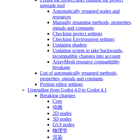
upgrade tool
Automatically renamed nodes and
resources
Manually renaming methods, properties,
signals and constants
Checking project settings
Checking Environment settings
Updating shaders
Updating scripts to take backwards-
incompatible changes into account
ArrayMesh resource compatibility
breakage
List of automatically renamed methods,
properties, signals and constants
Porting editor settings
Upgrading from Godot 4.0 to Godot 4.1
Breaking changes
Core
动画
2D nodes
3D nodes
GUI nodes
物理学
渲染