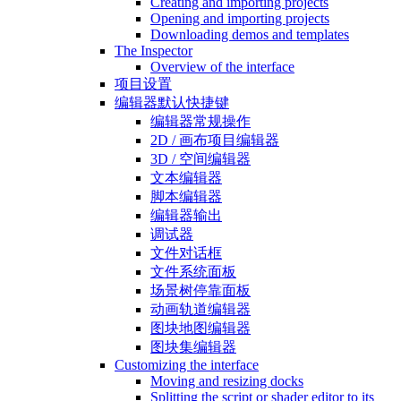
Creating and importing projects
Opening and importing projects
Downloading demos and templates
The Inspector
Overview of the interface
项目设置
编辑器默认快捷键
编辑器常规操作
2D / 画布项目编辑器
3D / 空间编辑器
文本编辑器
脚本编辑器
编辑器输出
调试器
文件对话框
文件系统面板
场景树停靠面板
动画轨道编辑器
图块地图编辑器
图块集编辑器
Customizing the interface
Moving and resizing docks
Splitting the script or shader editor to its