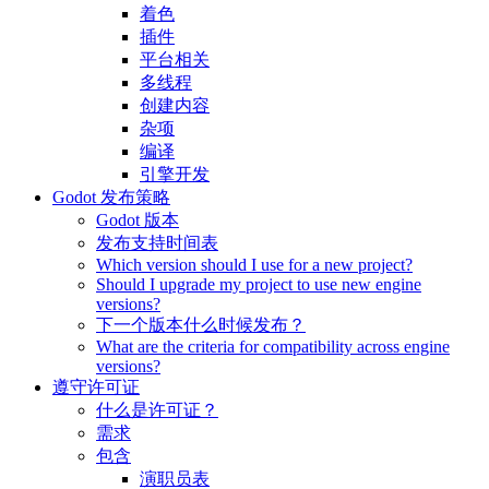
着色
插件
平台相关
多线程
创建内容
杂项
编译
引擎开发
Godot 发布策略
Godot 版本
发布支持时间表
Which version should I use for a new project?
Should I upgrade my project to use new engine
versions?
下一个版本什么时候发布？
What are the criteria for compatibility across engine
versions?
遵守许可证
什么是许可证？
需求
包含
演职员表