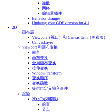
导航
网络
编辑器插件
Behavior changes
Updating your GDExtension for 4.1
2D
画布层
Viewport（视口）和 Canvas Item（画布项）
CanvasLayer
Viewport 和画布变换
前言
画布变换
全局画布变换
拉伸变换
Window transform
变换顺序
变换函数
提供自定义输入事件
渲染
2D 灯光和阴影
前言
节点