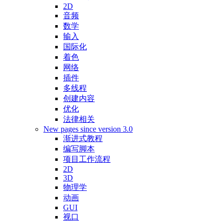
2D
音频
数学
输入
国际化
着色
网络
插件
多线程
创建内容
优化
法律相关
New pages since version 3.0
渐进式教程
编写脚本
项目工作流程
2D
3D
物理学
动画
GUI
视口