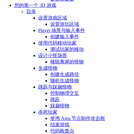
您的第一个 3D 游戏
目录
设置游戏区域
设置游玩区域
Player 场景与输入事件
创建输入事件
使用代码移动玩家
测试玩家的移动
设计小怪场景
移除离屏的怪物
生成怪物
创建生成路径
随机生成怪物
跳跃与踩扁怪物
控制物理交互
跳跃
踩扁怪物
杀死玩家
使用 Area 节点制作攻击框
结束游戏
代码检查点