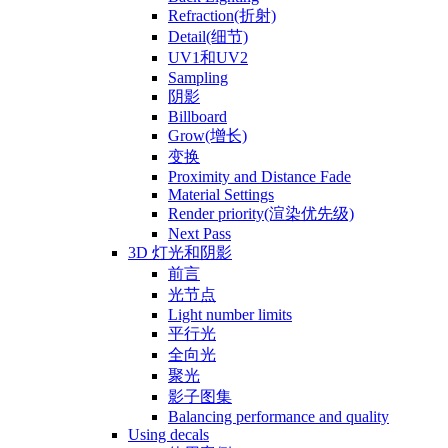
Refraction(折射)
Detail(细节)
UV1和UV2
Sampling
阴影
Billboard
Grow(增长)
变换
Proximity and Distance Fade
Material Settings
Render priority(渲染优先级)
Next Pass
3D 灯光和阴影
前言
光节点
Light number limits
平行光
全向光
聚光
影子图集
Balancing performance and quality
Using decals