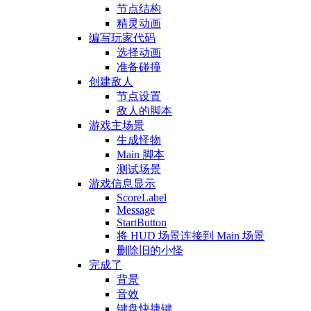
节点结构
精灵动画
编写玩家代码
选择动画
准备碰撞
创建敌人
节点设置
敌人的脚本
游戏主场景
生成怪物
Main 脚本
测试场景
游戏信息显示
ScoreLabel
Message
StartButton
将 HUD 场景连接到 Main 场景
删除旧的小怪
完成了
背景
音效
键盘快捷键