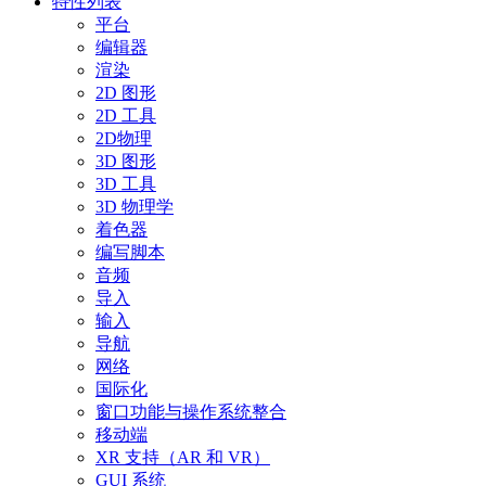
特性列表
平台
编辑器
渲染
2D 图形
2D 工具
2D物理
3D 图形
3D 工具
3D 物理学
着色器
编写脚本
音频
导入
输入
导航
网络
国际化
窗口功能与操作系统整合
移动端
XR 支持（AR 和 VR）
GUI 系统