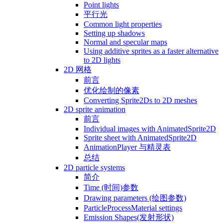
Point lights
平行光
Common light properties
Setting up shadows
Normal and specular maps
Using additive sprites as a faster alternative
to 2D lights
2D 网格
前言
优化绘制的像素
Converting Sprite2Ds to 2D meshes
2D sprite animation
前言
Individual images with AnimatedSprite2D
Sprite sheet with AnimatedSprite2D
AnimationPlayer 与精灵表
总结
2D particle systems
简介
Time (时间)参数
Drawing parameters (绘图参数)
ParticleProcessMaterial settings
Emission Shapes(发射形状)