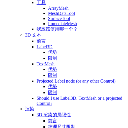
工具
ArrayMesh
MeshDataTool
SurfaceTool
ImmediateMesh
我应该使用哪一个？
3D 文本
前言
Label3D
优势
限制
TextMesh
优势
限制
Projected Label node (or any other Control)
优势
限制
Should I use Label3D, TextMesh or a projected
Control?
渲染
3D 渲染的局限性
前言
纹理尺寸限制