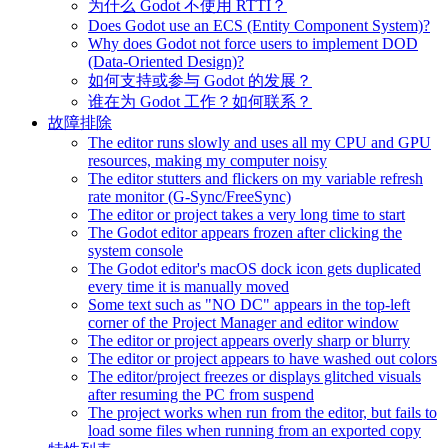
为什么 Godot 不使用 RTTI？
Does Godot use an ECS (Entity Component System)?
Why does Godot not force users to implement DOD
(Data-Oriented Design)?
如何支持或参与 Godot 的发展？
谁在为 Godot 工作？如何联系？
故障排除
The editor runs slowly and uses all my CPU and GPU
resources, making my computer noisy
The editor stutters and flickers on my variable refresh
rate monitor (G-Sync/FreeSync)
The editor or project takes a very long time to start
The Godot editor appears frozen after clicking the
system console
The Godot editor's macOS dock icon gets duplicated
every time it is manually moved
Some text such as "NO DC" appears in the top-left
corner of the Project Manager and editor window
The editor or project appears overly sharp or blurry
The editor or project appears to have washed out colors
The editor/project freezes or displays glitched visuals
after resuming the PC from suspend
The project works when run from the editor, but fails to
load some files when running from an exported copy