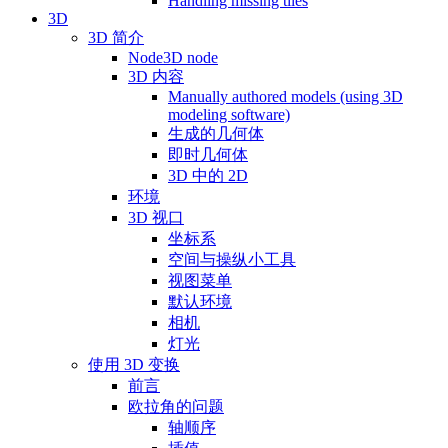
Handling missing tiles
3D
3D 简介
Node3D node
3D 内容
Manually authored models (using 3D
modeling software)
生成的几何体
即时几何体
3D 中的 2D
环境
3D 视口
坐标系
空间与操纵小工具
视图菜单
默认环境
相机
灯光
使用 3D 变换
前言
欧拉角的问题
轴顺序