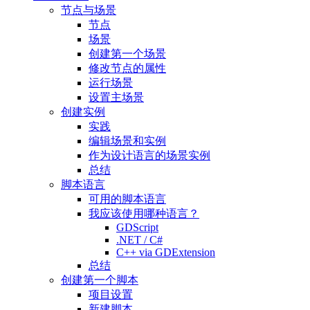
节点与场景
节点
场景
创建第一个场景
修改节点的属性
运行场景
设置主场景
创建实例
实践
编辑场景和实例
作为设计语言的场景实例
总结
脚本语言
可用的脚本语言
我应该使用哪种语言？
GDScript
.NET / C#
C++ via GDExtension
总结
创建第一个脚本
项目设置
新建脚本