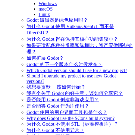
Windows
macOS
Linux
Godot 编辑器是绿色应用吗？
为什么 Godot 使用 Vulkan/OpenGL 而不是
Direct3D？
为什么 Godot 旨在保持其核心功能集较小？
如果要适配多种分辨率和纵横比，资产应做哪些处
理？
如何扩展 Godot？
Godot 的下一个版本什么时候发布？
Which Godot version should I use for a new project?
Should I upgrade my project to use new Godot
versions?
我想要贡献！ 该如何开始？
我有个关于 Godot 的好主意，该如何分享它？
是否能用 Godot 创建非游戏应用？
是否能将 Godot 作为库使用？
Godot 使用的用户界面工具包是什么？
Why does Godot use the SCons build system?
为什么 Godot 不使用 STL（标准模板库）？
为什么 Godot 不使用异常？