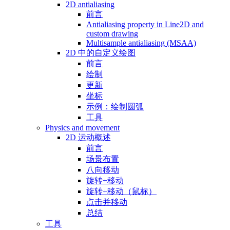
2D antialiasing
前言
Antialiasing property in Line2D and
custom drawing
Multisample antialiasing (MSAA)
2D 中的自定义绘图
前言
绘制
更新
坐标
示例：绘制圆弧
工具
Physics and movement
2D 运动概述
前言
场景布置
八向移动
旋转+移动
旋转+移动（鼠标）
点击并移动
总结
工具