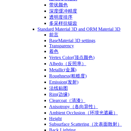
带状颜色
深度缓冲精度
透明度排序
多采样抗锯齿
Standard Material 3D and ORM Material 3D
前言
BaseMaterial 3D settings
Transparency
着色
Vertex Color(顶点颜色)
Albedo（反照率）
Metallic(金属)
Roughness(粗糙度)
Emission(发射)
法线贴图
Rim(边缘)
Clearcoat（清漆）
Anisotropy（各向异性）
Ambient Occlusion（环境光遮蔽）
Height
Subsurface Scattering（次表面散射）
Back Lighting