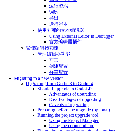
运行游戏
调试
导出
运行脚本
使用外部的文本编辑器
Using External Editor in Debugger
官方编辑器插件
管理编辑器功能
管理编辑器功能
前言
创建配置
分享配置
Migrating to a new version
Upgrading from Godot 3 to Godot 4
Should I upgrade to Godot 4?
Advantages of upgrading
Disadvantages of upgrading
Caveats of upgrading
Preparing before the upgrade (optional)
Running the project upgrade tool
Using the Project Manager
Using the command line
Fixing the project after running the project