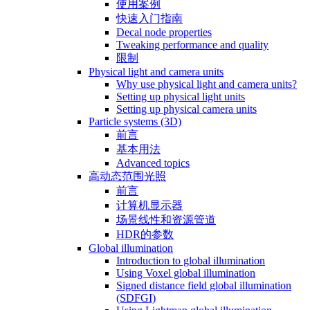
使用案例
快速入门指南
Decal node properties
Tweaking performance and quality
限制
Physical light and camera units
Why use physical light and camera units?
Setting up physical light units
Setting up physical camera units
Particle systems (3D)
前言
基本用法
Advanced topics
高动态范围光照
前言
计算机显示器
场景线性和资源管道
HDR的参数
Global illumination
Introduction to global illumination
Using Voxel global illumination
Signed distance field global illumination
(SDFGI)