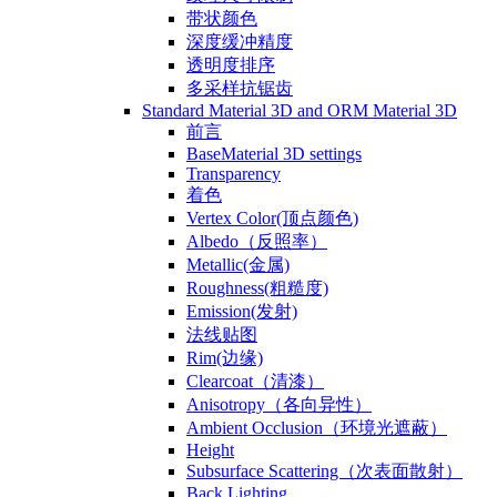
带状颜色
深度缓冲精度
透明度排序
多采样抗锯齿
Standard Material 3D and ORM Material 3D
前言
BaseMaterial 3D settings
Transparency
着色
Vertex Color(顶点颜色)
Albedo（反照率）
Metallic(金属)
Roughness(粗糙度)
Emission(发射)
法线贴图
Rim(边缘)
Clearcoat（清漆）
Anisotropy（各向异性）
Ambient Occlusion（环境光遮蔽）
Height
Subsurface Scattering（次表面散射）
Back Lighting