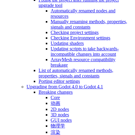
upgrade tool
Automatically renamed nodes and
resources
Manually renaming methods, properties,
signals and constants
Checking project settings
Checking Environment settings
Updating shaders
Updating scripts to take backwards-
incompatible changes into account
ArrayMesh resource compatibility
breakage
List of automatically renamed methods,
properties, signals and constants
Porting editor settings
Upgrading from Godot 4.0 to Godot 4.1
Breaking changes
Core
动画
2D nodes
3D nodes
GUI nodes
物理学
渲染