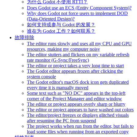
为什么 Godot 不使用 RTTI？
Does Godot use an ECS (Entity Component System)?
Why does Godot not force users to implement DOD
(Data-Oriented Design)?
如何支持或参与 Godot 的发展？
谁在为 Godot 工作？如何联系？
故障排除
The editor runs slowly and uses all my CPU and GPU
resources, making my computer noisy
The editor stutters and flickers on my variable refresh
rate monitor (G-Sync/FreeSync)
The editor or project takes a very long time to start
The Godot editor appears frozen after clicking the
system console
The Godot editor's macOS dock icon gets duplicated
every time it is manually moved
Some text such as "NO DC" appears in the top-left
corner of the Project Manager and editor window
The editor or project appears overly sharp or blurry
The editor or project appears to have washed out colors
The editor/project freezes or displays glitched visuals
after resuming the PC from suspend
The project works when run from the editor, but fails to
load some files when running from an exported copy