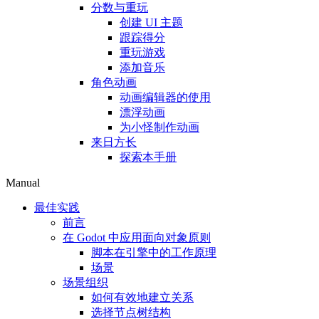
分数与重玩
创建 UI 主题
跟踪得分
重玩游戏
添加音乐
角色动画
动画编辑器的使用
漂浮动画
为小怪制作动画
来日方长
探索本手册
Manual
最佳实践
前言
在 Godot 中应用面向对象原则
脚本在引擎中的工作原理
场景
场景组织
如何有效地建立关系
选择节点树结构