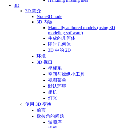
Handling missing tiles
3D
3D 简介
Node3D node
3D 内容
Manually authored models (using 3D
modeling software)
生成的几何体
即时几何体
3D 中的 2D
环境
3D 视口
坐标系
空间与操纵小工具
视图菜单
默认环境
相机
灯光
使用 3D 变换
前言
欧拉角的问题
轴顺序