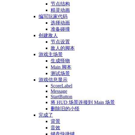
节点结构
精灵动画
编写玩家代码
选择动画
准备碰撞
创建敌人
节点设置
敌人的脚本
游戏主场景
生成怪物
Main 脚本
测试场景
游戏信息显示
ScoreLabel
Message
StartButton
将 HUD 场景连接到 Main 场景
删除旧的小怪
完成了
背景
音效
键盘快捷键