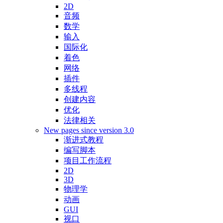
2D
音频
数学
输入
国际化
着色
网络
插件
多线程
创建内容
优化
法律相关
New pages since version 3.0
渐进式教程
编写脚本
项目工作流程
2D
3D
物理学
动画
GUI
视口