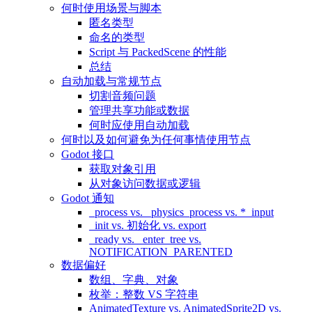
何时使用场景与脚本
匿名类型
命名的类型
Script 与 PackedScene 的性能
总结
自动加载与常规节点
切割音频问题
管理共享功能或数据
何时应使用自动加载
何时以及如何避免为任何事情使用节点
Godot 接口
获取对象引用
从对象访问数据或逻辑
Godot 通知
_process vs. _physics_process vs. *_input
_init vs. 初始化 vs. export
_ready vs. _enter_tree vs.
NOTIFICATION_PARENTED
数据偏好
数组、字典、对象
枚举：整数 VS 字符串
AnimatedTexture vs. AnimatedSprite2D vs.