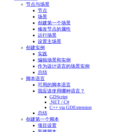
节点与场景
节点
场景
创建第一个场景
修改节点的属性
运行场景
设置主场景
创建实例
实践
编辑场景和实例
作为设计语言的场景实例
总结
脚本语言
可用的脚本语言
我应该使用哪种语言？
GDScript
.NET / C#
C++ via GDExtension
总结
创建第一个脚本
项目设置
新建脚本