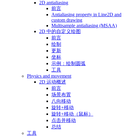
2D antialiasing
前言
Antialiasing property in Line2D and
custom drawing
Multisample antialiasing (MSAA)
2D 中的自定义绘图
前言
绘制
更新
坐标
示例：绘制圆弧
工具
Physics and movement
2D 运动概述
前言
场景布置
八向移动
旋转+移动
旋转+移动（鼠标）
点击并移动
总结
工具