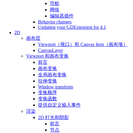
导航
网络
编辑器插件
Behavior changes
Updating your GDExtension for 4.1
2D
画布层
Viewport（视口）和 Canvas Item（画布项）
CanvasLayer
Viewport 和画布变换
前言
画布变换
全局画布变换
拉伸变换
Window transform
变换顺序
变换函数
提供自定义输入事件
渲染
2D 灯光和阴影
前言
节点