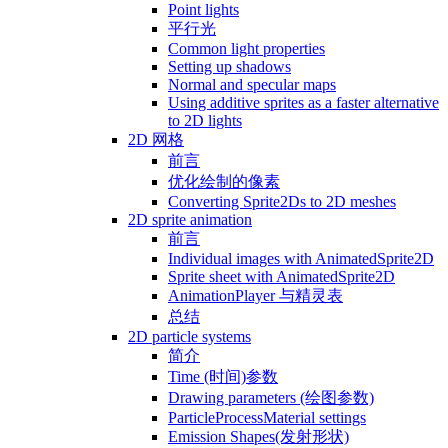
Point lights
平行光
Common light properties
Setting up shadows
Normal and specular maps
Using additive sprites as a faster alternative
to 2D lights
2D 网格
前言
优化绘制的像素
Converting Sprite2Ds to 2D meshes
2D sprite animation
前言
Individual images with AnimatedSprite2D
Sprite sheet with AnimatedSprite2D
AnimationPlayer 与精灵表
总结
2D particle systems
简介
Time (时间)参数
Drawing parameters (绘图参数)
ParticleProcessMaterial settings
Emission Shapes(发射形状)