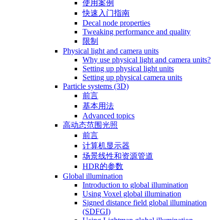
使用案例
快速入门指南
Decal node properties
Tweaking performance and quality
限制
Physical light and camera units
Why use physical light and camera units?
Setting up physical light units
Setting up physical camera units
Particle systems (3D)
前言
基本用法
Advanced topics
高动态范围光照
前言
计算机显示器
场景线性和资源管道
HDR的参数
Global illumination
Introduction to global illumination
Using Voxel global illumination
Signed distance field global illumination
(SDFGI)