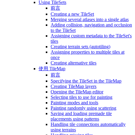
Using TileSets
前言
Creating a new TileSet
Merging several atlases into a single atlas
Adding collision, navigation and occlusion
to the TileSet
Assigning custom metadata to the TileSet's
tiles
Creating terrain sets (autotiling)
Assigning properties to multiple tiles at
once
Creating alternative tiles
使用 TileMap
前言
Specifying the TileSet in the TileMap
Creating TileMap layers
Opening the TileMap editor
Selecting tiles to use for painting
Painting modes and tools
Painting randomly using scattering
Saving and loading premade tile
placements using patterns
Handling tile connections automatically
using terrains