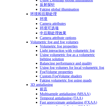
Using Lightmap global illumination
反射探针
Faking global illumination
环境和后期处理
环境
Camera attributes
环境可选项
中后期处理效果
Camera attribute options
Volumetric fog and fog volumes
Volumetric fog properties
Light interaction with volumetric fog
Using volumetric fog as a volumetric
lighting solution
Balancing performance and quality
Using fog volumes for local volumetric fog
FogVolume properties
Custom FogVolume shaders
Faking volumetric fog using quads
3D antialiasing
前言
Multisample antialiasing (MSAA)
Temporal antialiasing (TAA)
Fast approximate antialiasing (FXAA)