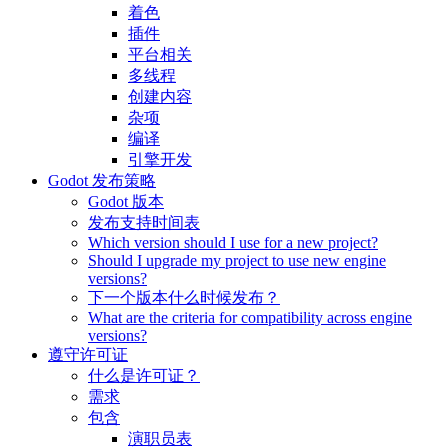
着色
插件
平台相关
多线程
创建内容
杂项
编译
引擎开发
Godot 发布策略
Godot 版本
发布支持时间表
Which version should I use for a new project?
Should I upgrade my project to use new engine
versions?
下一个版本什么时候发布？
What are the criteria for compatibility across engine
versions?
遵守许可证
什么是许可证？
需求
包含
演职员表