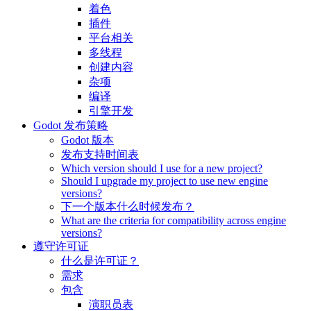
着色
插件
平台相关
多线程
创建内容
杂项
编译
引擎开发
Godot 发布策略
Godot 版本
发布支持时间表
Which version should I use for a new project?
Should I upgrade my project to use new engine
versions?
下一个版本什么时候发布？
What are the criteria for compatibility across engine
versions?
遵守许可证
什么是许可证？
需求
包含
演职员表