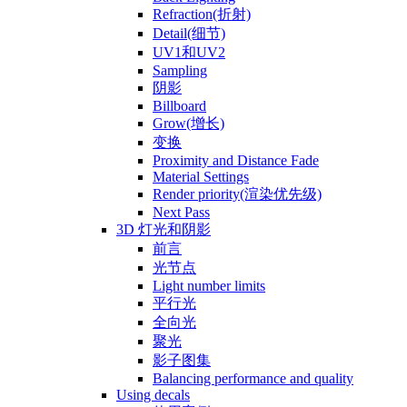
Refraction(折射)
Detail(细节)
UV1和UV2
Sampling
阴影
Billboard
Grow(增长)
变换
Proximity and Distance Fade
Material Settings
Render priority(渲染优先级)
Next Pass
3D 灯光和阴影
前言
光节点
Light number limits
平行光
全向光
聚光
影子图集
Balancing performance and quality
Using decals