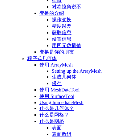
插值
对欧拉角说不
变换的介绍
操作变换
精度误差
获取信息
设置信息
用四元数插值
变换是你的朋友
程序式几何体
使用 ArrayMesh
Setting up the ArrayMesh
生成几何体
保存
使用 MeshDataTool
使用 SurfaceTool
Using ImmediateMesh
什么是几何体？
什么是网格？
什么是网格
表面
表面数组