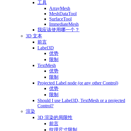
工具
ArrayMesh
MeshDataTool
SurfaceTool
ImmediateMesh
我应该使用哪一个？
3D 文本
前言
Label3D
优势
限制
TextMesh
优势
限制
Projected Label node (or any other Control)
优势
限制
Should I use Label3D, TextMesh or a projected
Control?
渲染
3D 渲染的局限性
前言
纹理尺寸限制