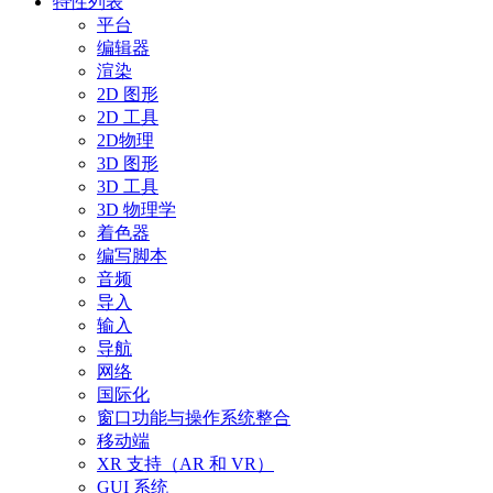
特性列表
平台
编辑器
渲染
2D 图形
2D 工具
2D物理
3D 图形
3D 工具
3D 物理学
着色器
编写脚本
音频
导入
输入
导航
网络
国际化
窗口功能与操作系统整合
移动端
XR 支持（AR 和 VR）
GUI 系统