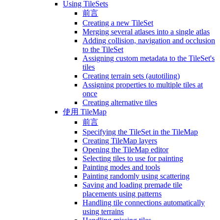
Using TileSets
前言
Creating a new TileSet
Merging several atlases into a single atlas
Adding collision, navigation and occlusion
to the TileSet
Assigning custom metadata to the TileSet's
tiles
Creating terrain sets (autotiling)
Assigning properties to multiple tiles at
once
Creating alternative tiles
使用 TileMap
前言
Specifying the TileSet in the TileMap
Creating TileMap layers
Opening the TileMap editor
Selecting tiles to use for painting
Painting modes and tools
Painting randomly using scattering
Saving and loading premade tile
placements using patterns
Handling tile connections automatically
using terrains