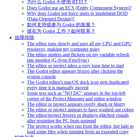
为什么 Godot 不使用 RTTI？
Does Godot use an ECS (Entity Component System)?
Why does Godot not force users to implement DOD
(Data-Oriented Design)?
如何支持或参与 Godot 的发展？
谁在为 Godot 工作？如何联系？
故障排除
The editor runs slowly and uses all my CPU and GPU
resources, making my computer noisy
The editor stutters and flickers on my variable refresh
rate monitor (G-Sync/FreeSync)
The editor or project takes a very long time to start
The Godot editor appears frozen after clicking the
system console
The Godot editor's macOS dock icon gets duplicated
every time it is manually moved
Some text such as "NO DC" appears in the top-left
corner of the Project Manager and editor window
The editor or project appears overly sharp or blurry
The editor or project appears to have washed out colors
The editor/project freezes or displays glitched visuals
after resuming the PC from suspend
The project works when run from the editor, but fails to
load some files when running from an exported copy