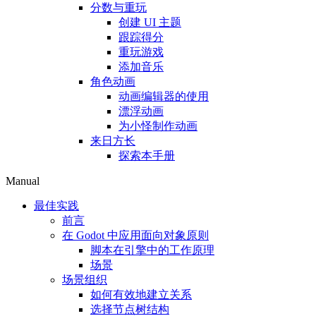
分数与重玩
创建 UI 主题
跟踪得分
重玩游戏
添加音乐
角色动画
动画编辑器的使用
漂浮动画
为小怪制作动画
来日方长
探索本手册
Manual
最佳实践
前言
在 Godot 中应用面向对象原则
脚本在引擎中的工作原理
场景
场景组织
如何有效地建立关系
选择节点树结构