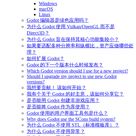
Windows
macOS
Linux
Godot 编辑器是绿色应用吗？
为什么 Godot 使用 Vulkan/OpenGL 而不是
Direct3D？
为什么 Godot 旨在保持其核心功能集较小？
如果要适配多种分辨率和纵横比，资产应做哪些处
理？
如何扩展 Godot？
Godot 的下一个版本什么时候发布？
Which Godot version should I use for a new project?
Should I upgrade my project to use new Godot
versions?
我想要贡献！ 该如何开始？
我有个关于 Godot 的好主意，该如何分享它？
是否能用 Godot 创建非游戏应用？
是否能将 Godot 作为库使用？
Godot 使用的用户界面工具包是什么？
Why does Godot use the SCons build system?
为什么 Godot 不使用 STL（标准模板库）？
为什么 Godot 不使用异常？