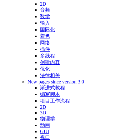
2D
音频
数学
输入
国际化
着色
网络
插件
多线程
创建内容
优化
法律相关
New pages since version 3.0
渐进式教程
编写脚本
项目工作流程
2D
3D
物理学
动画
GUI
视口