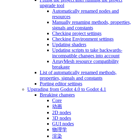
upgrade tool
Automatically renamed nodes and
resources
Manually renaming methods, properties,
signals and constants
Checking project settings
Checking Environment settings
Updating shaders
Updating scripts to take backwards-
incompatible changes into account
ArrayMesh resource compatibility
breakage
List of automatically renamed methods,
properties, signals and constants
Porting editor settings
Upgrading from Godot 4.0 to Godot 4.1
Breaking changes
Core
动画
2D nodes
3D nodes
GUI nodes
物理学
渲染