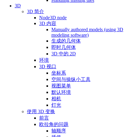
Handling missing tiles
3D
3D 简介
Node3D node
3D 内容
Manually authored models (using 3D
modeling software)
生成的几何体
即时几何体
3D 中的 2D
环境
3D 视口
坐标系
空间与操纵小工具
视图菜单
默认环境
相机
灯光
使用 3D 变换
前言
欧拉角的问题
轴顺序