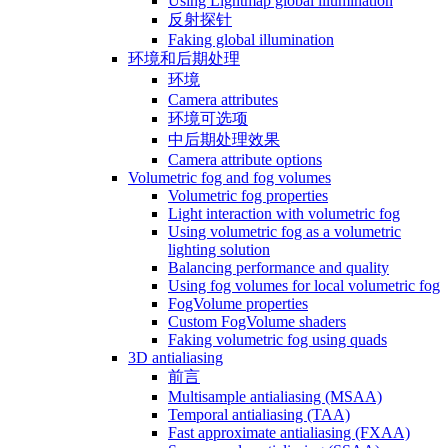
Using Lightmap global illumination
反射探针
Faking global illumination
环境和后期处理
环境
Camera attributes
环境可选项
中后期处理效果
Camera attribute options
Volumetric fog and fog volumes
Volumetric fog properties
Light interaction with volumetric fog
Using volumetric fog as a volumetric
lighting solution
Balancing performance and quality
Using fog volumes for local volumetric fog
FogVolume properties
Custom FogVolume shaders
Faking volumetric fog using quads
3D antialiasing
前言
Multisample antialiasing (MSAA)
Temporal antialiasing (TAA)
Fast approximate antialiasing (FXAA)