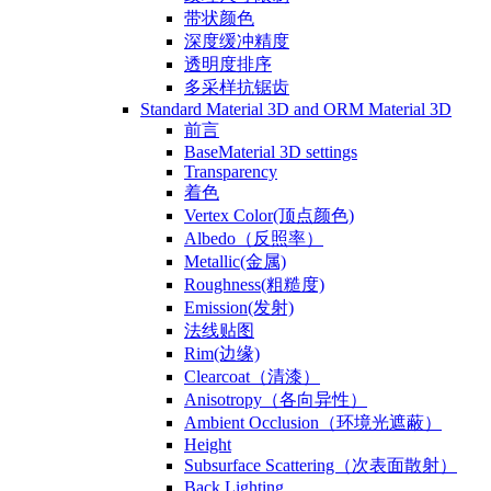
带状颜色
深度缓冲精度
透明度排序
多采样抗锯齿
Standard Material 3D and ORM Material 3D
前言
BaseMaterial 3D settings
Transparency
着色
Vertex Color(顶点颜色)
Albedo（反照率）
Metallic(金属)
Roughness(粗糙度)
Emission(发射)
法线贴图
Rim(边缘)
Clearcoat（清漆）
Anisotropy（各向异性）
Ambient Occlusion（环境光遮蔽）
Height
Subsurface Scattering（次表面散射）
Back Lighting