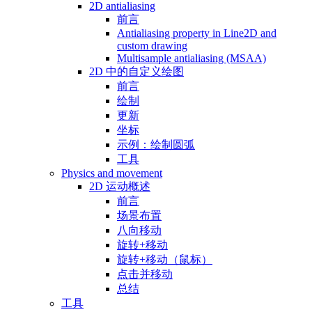
2D antialiasing
前言
Antialiasing property in Line2D and
custom drawing
Multisample antialiasing (MSAA)
2D 中的自定义绘图
前言
绘制
更新
坐标
示例：绘制圆弧
工具
Physics and movement
2D 运动概述
前言
场景布置
八向移动
旋转+移动
旋转+移动（鼠标）
点击并移动
总结
工具