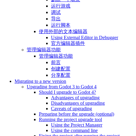
运行游戏
调试
导出
运行脚本
使用外部的文本编辑器
Using External Editor in Debugger
官方编辑器插件
管理编辑器功能
管理编辑器功能
前言
创建配置
分享配置
Migrating to a new version
Upgrading from Godot 3 to Godot 4
Should I upgrade to Godot 4?
Advantages of upgrading
Disadvantages of upgrading
Caveats of upgrading
Preparing before the upgrade (optional)
Running the project upgrade tool
Using the Project Manager
Using the command line
Fixing the project after running the project