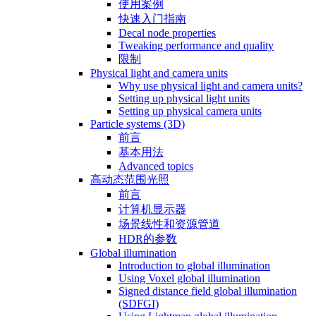
使用案例
快速入门指南
Decal node properties
Tweaking performance and quality
限制
Physical light and camera units
Why use physical light and camera units?
Setting up physical light units
Setting up physical camera units
Particle systems (3D)
前言
基本用法
Advanced topics
高动态范围光照
前言
计算机显示器
场景线性和资源管道
HDR的参数
Global illumination
Introduction to global illumination
Using Voxel global illumination
Signed distance field global illumination
(SDFGI)