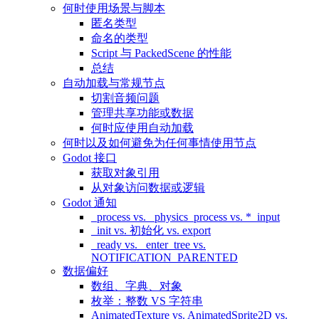
何时使用场景与脚本
匿名类型
命名的类型
Script 与 PackedScene 的性能
总结
自动加载与常规节点
切割音频问题
管理共享功能或数据
何时应使用自动加载
何时以及如何避免为任何事情使用节点
Godot 接口
获取对象引用
从对象访问数据或逻辑
Godot 通知
_process vs. _physics_process vs. *_input
_init vs. 初始化 vs. export
_ready vs. _enter_tree vs.
NOTIFICATION_PARENTED
数据偏好
数组、字典、对象
枚举：整数 VS 字符串
AnimatedTexture vs. AnimatedSprite2D vs.