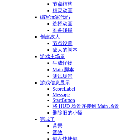
节点结构
精灵动画
编写玩家代码
选择动画
准备碰撞
创建敌人
节点设置
敌人的脚本
游戏主场景
生成怪物
Main 脚本
测试场景
游戏信息显示
ScoreLabel
Message
StartButton
将 HUD 场景连接到 Main 场景
删除旧的小怪
完成了
背景
音效
键盘快捷键