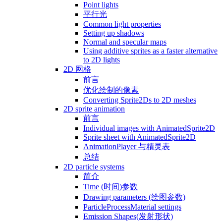
Point lights
平行光
Common light properties
Setting up shadows
Normal and specular maps
Using additive sprites as a faster alternative
to 2D lights
2D 网格
前言
优化绘制的像素
Converting Sprite2Ds to 2D meshes
2D sprite animation
前言
Individual images with AnimatedSprite2D
Sprite sheet with AnimatedSprite2D
AnimationPlayer 与精灵表
总结
2D particle systems
简介
Time (时间)参数
Drawing parameters (绘图参数)
ParticleProcessMaterial settings
Emission Shapes(发射形状)