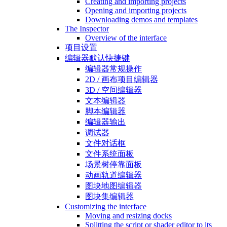
Creating and importing projects
Opening and importing projects
Downloading demos and templates
The Inspector
Overview of the interface
项目设置
编辑器默认快捷键
编辑器常规操作
2D / 画布项目编辑器
3D / 空间编辑器
文本编辑器
脚本编辑器
编辑器输出
调试器
文件对话框
文件系统面板
场景树停靠面板
动画轨道编辑器
图块地图编辑器
图块集编辑器
Customizing the interface
Moving and resizing docks
Splitting the script or shader editor to its