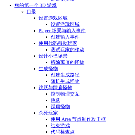
您的第一个 3D 游戏
目录
设置游戏区域
设置游玩区域
Player 场景与输入事件
创建输入事件
使用代码移动玩家
测试玩家的移动
设计小怪场景
移除离屏的怪物
生成怪物
创建生成路径
随机生成怪物
跳跃与踩扁怪物
控制物理交互
跳跃
踩扁怪物
杀死玩家
使用 Area 节点制作攻击框
结束游戏
代码检查点