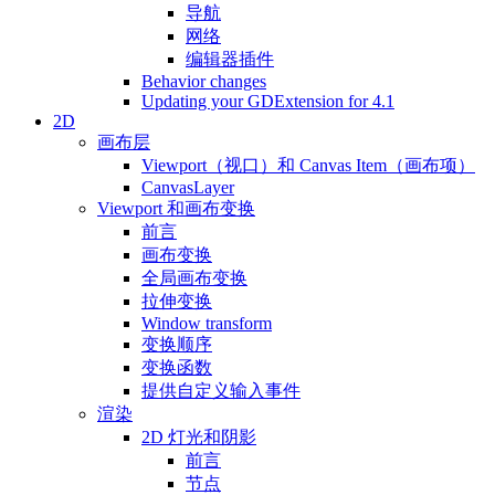
导航
网络
编辑器插件
Behavior changes
Updating your GDExtension for 4.1
2D
画布层
Viewport（视口）和 Canvas Item（画布项）
CanvasLayer
Viewport 和画布变换
前言
画布变换
全局画布变换
拉伸变换
Window transform
变换顺序
变换函数
提供自定义输入事件
渲染
2D 灯光和阴影
前言
节点