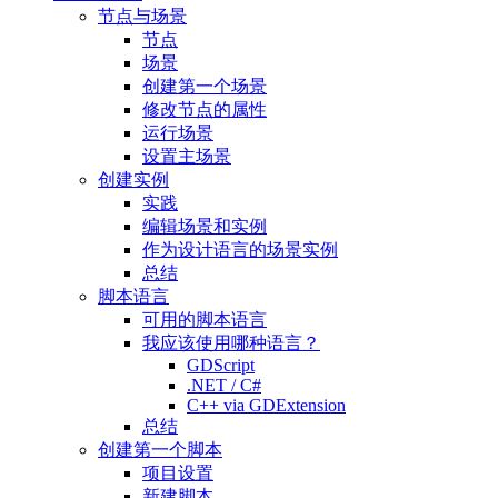
节点与场景
节点
场景
创建第一个场景
修改节点的属性
运行场景
设置主场景
创建实例
实践
编辑场景和实例
作为设计语言的场景实例
总结
脚本语言
可用的脚本语言
我应该使用哪种语言？
GDScript
.NET / C#
C++ via GDExtension
总结
创建第一个脚本
项目设置
新建脚本