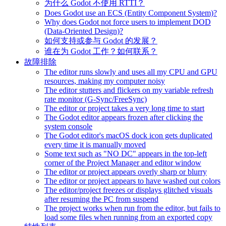
为什么 Godot 不使用 RTTI？
Does Godot use an ECS (Entity Component System)?
Why does Godot not force users to implement DOD
(Data-Oriented Design)?
如何支持或参与 Godot 的发展？
谁在为 Godot 工作？如何联系？
故障排除
The editor runs slowly and uses all my CPU and GPU
resources, making my computer noisy
The editor stutters and flickers on my variable refresh
rate monitor (G-Sync/FreeSync)
The editor or project takes a very long time to start
The Godot editor appears frozen after clicking the
system console
The Godot editor's macOS dock icon gets duplicated
every time it is manually moved
Some text such as "NO DC" appears in the top-left
corner of the Project Manager and editor window
The editor or project appears overly sharp or blurry
The editor or project appears to have washed out colors
The editor/project freezes or displays glitched visuals
after resuming the PC from suspend
The project works when run from the editor, but fails to
load some files when running from an exported copy