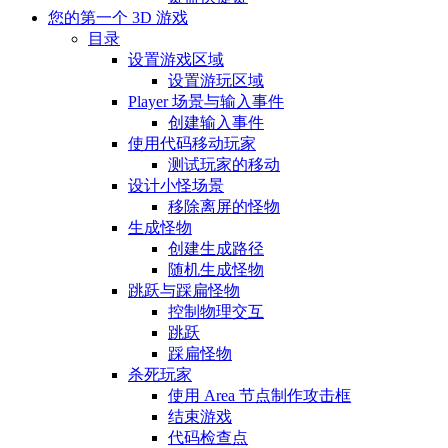
您的第一个 3D 游戏
目录
设置游戏区域
设置游玩区域
Player 场景与输入事件
创建输入事件
使用代码移动玩家
测试玩家的移动
设计小怪场景
移除离屏的怪物
生成怪物
创建生成路径
随机生成怪物
跳跃与踩扁怪物
控制物理交互
跳跃
踩扁怪物
杀死玩家
使用 Area 节点制作攻击框
结束游戏
代码检查点