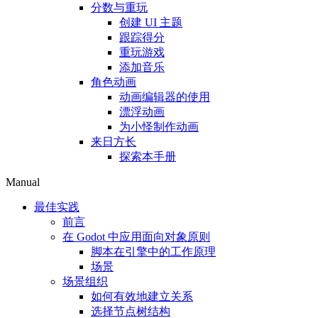
分数与重玩
创建 UI 主题
跟踪得分
重玩游戏
添加音乐
角色动画
动画编辑器的使用
漂浮动画
为小怪制作动画
来日方长
探索本手册
Manual
最佳实践
前言
在 Godot 中应用面向对象原则
脚本在引擎中的工作原理
场景
场景组织
如何有效地建立关系
选择节点树结构