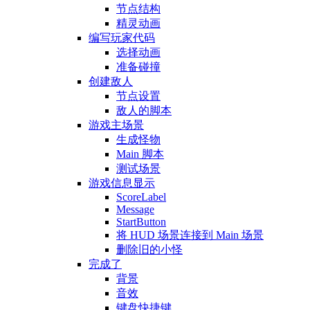
节点结构
精灵动画
编写玩家代码
选择动画
准备碰撞
创建敌人
节点设置
敌人的脚本
游戏主场景
生成怪物
Main 脚本
测试场景
游戏信息显示
ScoreLabel
Message
StartButton
将 HUD 场景连接到 Main 场景
删除旧的小怪
完成了
背景
音效
键盘快捷键