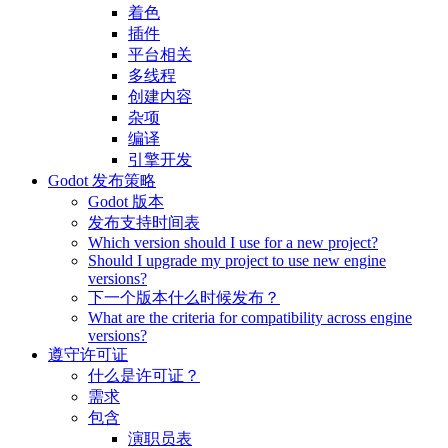
着色
插件
平台相关
多线程
创建内容
杂项
编译
引擎开发
Godot 发布策略
Godot 版本
发布支持时间表
Which version should I use for a new project?
Should I upgrade my project to use new engine
versions?
下一个版本什么时候发布？
What are the criteria for compatibility across engine
versions?
遵守许可证
什么是许可证？
需求
包含
演职员表