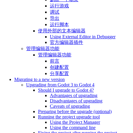
运行游戏
调试
导出
运行脚本
使用外部的文本编辑器
Using External Editor in Debugger
官方编辑器插件
管理编辑器功能
管理编辑器功能
前言
创建配置
分享配置
Migrating to a new version
Upgrading from Godot 3 to Godot 4
Should I upgrade to Godot 4?
Advantages of upgrading
Disadvantages of upgrading
Caveats of upgrading
Preparing before the upgrade (optional)
Running the project upgrade tool
Using the Project Manager
Using the command line
Fixing the project after running the project