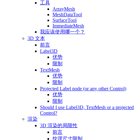
工具
ArrayMesh
MeshDataTool
SurfaceTool
ImmediateMesh
我应该使用哪一个？
3D 文本
前言
Label3D
优势
限制
TextMesh
优势
限制
Projected Label node (or any other Control)
优势
限制
Should I use Label3D, TextMesh or a projected
Control?
渲染
3D 渲染的局限性
前言
纹理尺寸限制