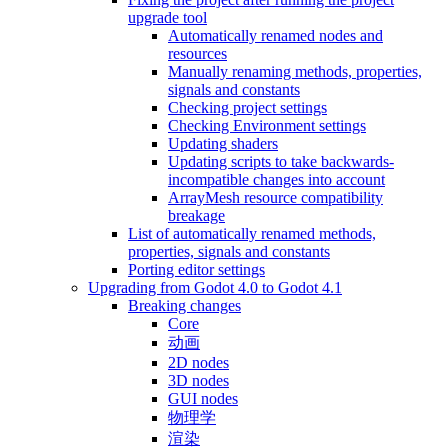
upgrade tool
Automatically renamed nodes and
resources
Manually renaming methods, properties,
signals and constants
Checking project settings
Checking Environment settings
Updating shaders
Updating scripts to take backwards-
incompatible changes into account
ArrayMesh resource compatibility
breakage
List of automatically renamed methods,
properties, signals and constants
Porting editor settings
Upgrading from Godot 4.0 to Godot 4.1
Breaking changes
Core
动画
2D nodes
3D nodes
GUI nodes
物理学
渲染