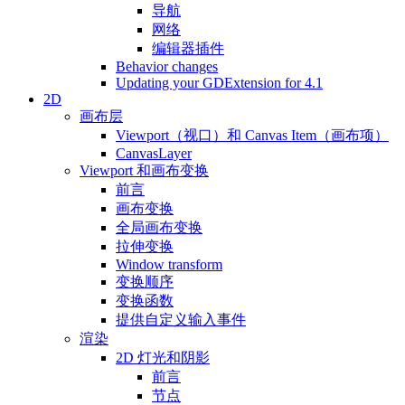
导航
网络
编辑器插件
Behavior changes
Updating your GDExtension for 4.1
2D
画布层
Viewport（视口）和 Canvas Item（画布项）
CanvasLayer
Viewport 和画布变换
前言
画布变换
全局画布变换
拉伸变换
Window transform
变换顺序
变换函数
提供自定义输入事件
渲染
2D 灯光和阴影
前言
节点