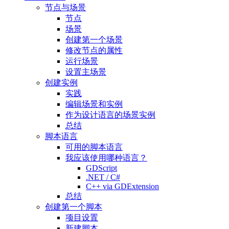
节点与场景
节点
场景
创建第一个场景
修改节点的属性
运行场景
设置主场景
创建实例
实践
编辑场景和实例
作为设计语言的场景实例
总结
脚本语言
可用的脚本语言
我应该使用哪种语言？
GDScript
.NET / C#
C++ via GDExtension
总结
创建第一个脚本
项目设置
新建脚本