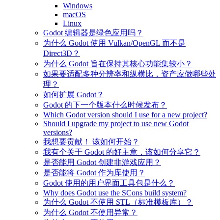
Windows
macOS
Linux
Godot 编辑器是绿色应用吗？
为什么 Godot 使用 Vulkan/OpenGL 而不是
Direct3D？
为什么 Godot 旨在保持其核心功能集较小？
如果要适配多种分辨率和纵横比，资产应做哪些处
理？
如何扩展 Godot？
Godot 的下一个版本什么时候发布？
Which Godot version should I use for a new project?
Should I upgrade my project to use new Godot
versions?
我想要贡献！ 该如何开始？
我有个关于 Godot 的好主意，该如何分享它？
是否能用 Godot 创建非游戏应用？
是否能将 Godot 作为库使用？
Godot 使用的用户界面工具包是什么？
Why does Godot use the SCons build system?
为什么 Godot 不使用 STL（标准模板库）？
为什么 Godot 不使用异常？