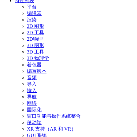
特性列表
平台
编辑器
渲染
2D 图形
2D 工具
2D物理
3D 图形
3D 工具
3D 物理学
着色器
编写脚本
音频
导入
输入
导航
网络
国际化
窗口功能与操作系统整合
移动端
XR 支持（AR 和 VR）
GUI 系统