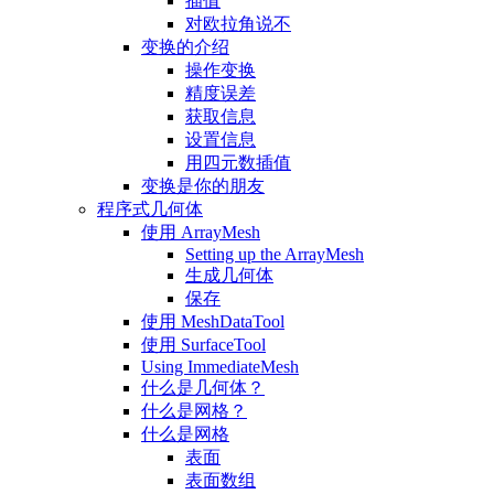
插值
对欧拉角说不
变换的介绍
操作变换
精度误差
获取信息
设置信息
用四元数插值
变换是你的朋友
程序式几何体
使用 ArrayMesh
Setting up the ArrayMesh
生成几何体
保存
使用 MeshDataTool
使用 SurfaceTool
Using ImmediateMesh
什么是几何体？
什么是网格？
什么是网格
表面
表面数组