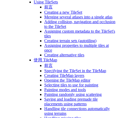
Using TileSets
前言
Creating a new TileSet
Merging several atlases into a single atlas
Adding collision, navigation and occlusion
to the TileSet
Assigning custom metadata to the TileSet's
tiles
Creating terrain sets (autotiling)
Assigning properties to multiple tiles at
once
Creating alternative tiles
使用 TileMap
前言
Specifying the TileSet in the TileMap
Creating TileMap layers
Opening the TileMap editor
Selecting tiles to use for painting
Painting modes and tools
Painting randomly using scattering
Saving and loading premade tile
placements using patterns
Handling tile connections automatically
using terrains