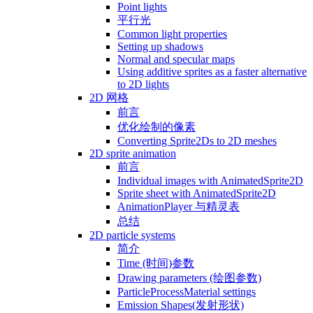
Point lights
平行光
Common light properties
Setting up shadows
Normal and specular maps
Using additive sprites as a faster alternative
to 2D lights
2D 网格
前言
优化绘制的像素
Converting Sprite2Ds to 2D meshes
2D sprite animation
前言
Individual images with AnimatedSprite2D
Sprite sheet with AnimatedSprite2D
AnimationPlayer 与精灵表
总结
2D particle systems
简介
Time (时间)参数
Drawing parameters (绘图参数)
ParticleProcessMaterial settings
Emission Shapes(发射形状)