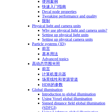
使用案例
快速入门指南
Decal node properties
Tweaking performance and quality
限制
Physical light and camera units
Why use physical light and camera units?
Setting up physical light units
Setting up physical camera units
Particle systems (3D)
前言
基本用法
Advanced topics
高动态范围光照
前言
计算机显示器
场景线性和资源管道
HDR的参数
Global illumination
Introduction to global illumination
Using Voxel global illumination
Signed distance field global illumination
(SDFGI)