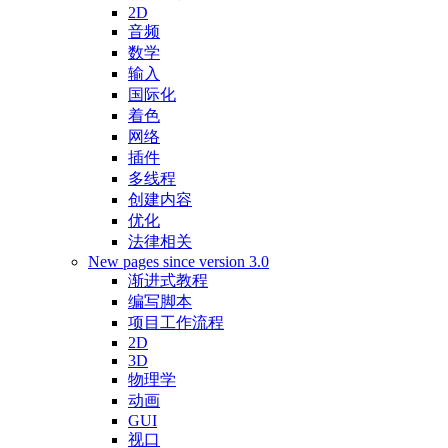
2D
音频
数学
输入
国际化
着色
网络
插件
多线程
创建内容
优化
法律相关
New pages since version 3.0
渐进式教程
编写脚本
项目工作流程
2D
3D
物理学
动画
GUI
视口