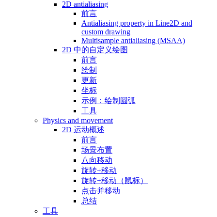
2D antialiasing
前言
Antialiasing property in Line2D and
custom drawing
Multisample antialiasing (MSAA)
2D 中的自定义绘图
前言
绘制
更新
坐标
示例：绘制圆弧
工具
Physics and movement
2D 运动概述
前言
场景布置
八向移动
旋转+移动
旋转+移动（鼠标）
点击并移动
总结
工具