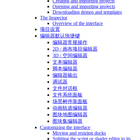
Creating and importing projects
Opening and importing projects
Downloading demos and templates
The Inspector
Overview of the interface
项目设置
编辑器默认快捷键
编辑器常规操作
2D / 画布项目编辑器
3D / 空间编辑器
文本编辑器
脚本编辑器
编辑器输出
调试器
文件对话框
文件系统面板
场景树停靠面板
动画轨道编辑器
图块地图编辑器
图块集编辑器
Customizing the interface
Moving and resizing docks
Splitting the script or shader editor to its