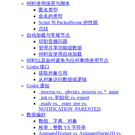
何时使用场景与脚本
匿名类型
命名的类型
Script 与 PackedScene 的性能
总结
自动加载与常规节点
切割音频问题
管理共享功能或数据
何时应使用自动加载
何时以及如何避免为任何事情使用节点
Godot 接口
获取对象引用
从对象访问数据或逻辑
Godot 通知
_process vs. _physics_process vs. *_input
_init vs. 初始化 vs. export
_ready vs. _enter_tree vs.
NOTIFICATION_PARENTED
数据偏好
数组、字典、对象
枚举：整数 VS 字符串
AnimatedTexture vs. AnimatedSprite2D vs.