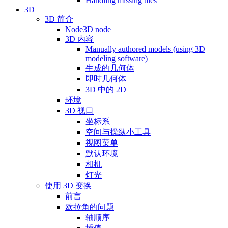
Handling missing tiles
3D
3D 简介
Node3D node
3D 内容
Manually authored models (using 3D
modeling software)
生成的几何体
即时几何体
3D 中的 2D
环境
3D 视口
坐标系
空间与操纵小工具
视图菜单
默认环境
相机
灯光
使用 3D 变换
前言
欧拉角的问题
轴顺序