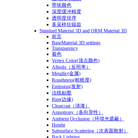
带状颜色
深度缓冲精度
透明度排序
多采样抗锯齿
Standard Material 3D and ORM Material 3D
前言
BaseMaterial 3D settings
Transparency
着色
Vertex Color(顶点颜色)
Albedo（反照率）
Metallic(金属)
Roughness(粗糙度)
Emission(发射)
法线贴图
Rim(边缘)
Clearcoat（清漆）
Anisotropy（各向异性）
Ambient Occlusion（环境光遮蔽）
Height
Subsurface Scattering（次表面散射）
Back Lighting