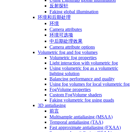
Using Lightmap global illumination
反射探针
Faking global illumination
环境和后期处理
环境
Camera attributes
环境可选项
中后期处理效果
Camera attribute options
Volumetric fog and fog volumes
Volumetric fog properties
Light interaction with volumetric fog
Using volumetric fog as a volumetric
lighting solution
Balancing performance and quality
Using fog volumes for local volumetric fog
FogVolume properties
Custom FogVolume shaders
Faking volumetric fog using quads
3D antialiasing
前言
Multisample antialiasing (MSAA)
Temporal antialiasing (TAA)
Fast approximate antialiasing (FXAA)