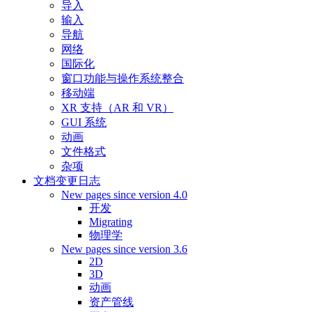
导入
输入
导航
网络
国际化
窗口功能与操作系统整合
移动端
XR 支持（AR 和 VR）
GUI 系统
动画
文件格式
杂项
文档变更日志
New pages since version 4.0
开发
Migrating
物理学
New pages since version 3.6
2D
3D
动画
资产管线