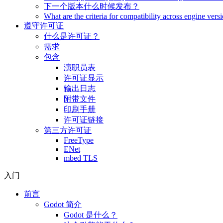
下一个版本什么时候发布？
What are the criteria for compatibility across engine vers
遵守许可证
什么是许可证？
需求
包含
演职员表
许可证显示
输出日志
附带文件
印刷手册
许可证链接
第三方许可证
FreeType
ENet
mbed TLS
入门
前言
Godot 简介
Godot 是什么？