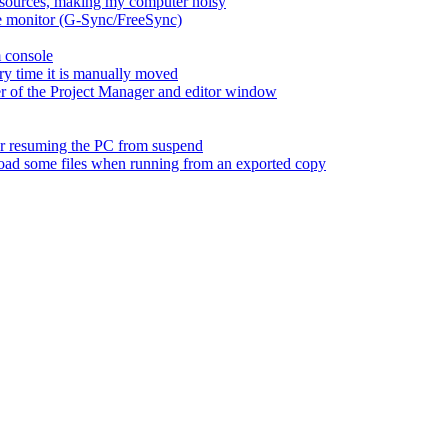
esources, making my computer noisy
ate monitor (G-Sync/FreeSync)
m console
ry time it is manually moved
er of the Project Manager and editor window
fter resuming the PC from suspend
 load some files when running from an exported copy