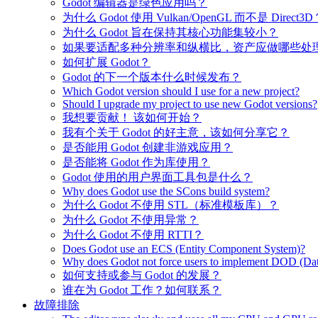
Godot 编辑器是绿色应用吗？
为什么 Godot 使用 Vulkan/OpenGL 而不是 Direct3D
为什么 Godot 旨在保持其核心功能集较小？
如果要适配多种分辨率和纵横比，资产应做哪些处
如何扩展 Godot？
Godot 的下一个版本什么时候发布？
Which Godot version should I use for a new project?
Should I upgrade my project to use new Godot versions?
我想要贡献！ 该如何开始？
我有个关于 Godot 的好主意，该如何分享它？
是否能用 Godot 创建非游戏应用？
是否能将 Godot 作为库使用？
Godot 使用的用户界面工具包是什么？
Why does Godot use the SCons build system?
为什么 Godot 不使用 STL（标准模板库）？
为什么 Godot 不使用异常？
为什么 Godot 不使用 RTTI？
Does Godot use an ECS (Entity Component System)?
Why does Godot not force users to implement DOD (Dat
如何支持或参与 Godot 的发展？
谁在为 Godot 工作？如何联系？
故障排除