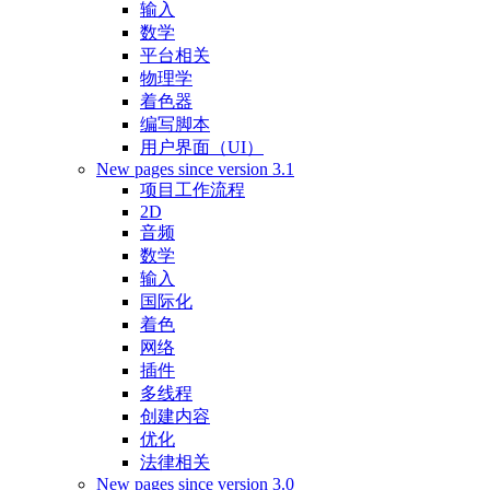
输入
数学
平台相关
物理学
着色器
编写脚本
用户界面（UI）
New pages since version 3.1
项目工作流程
2D
音频
数学
输入
国际化
着色
网络
插件
多线程
创建内容
优化
法律相关
New pages since version 3.0