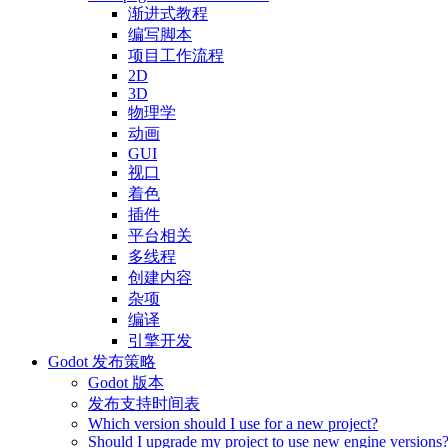
渐进式教程
编写脚本
项目工作流程
2D
3D
物理学
动画
GUI
视口
着色
插件
平台相关
多线程
创建内容
杂项
编译
引擎开发
Godot 发布策略
Godot 版本
发布支持时间表
Which version should I use for a new project?
Should I upgrade my project to use new engine versions