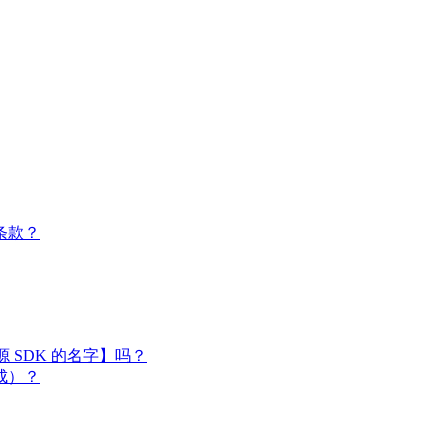
条款？
闭源 SDK 的名字】吗？
成）？