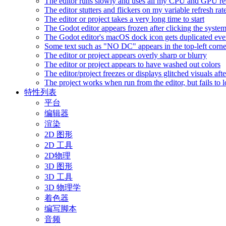
The editor runs slowly and uses all my CPU and GPU r
The editor stutters and flickers on my variable refresh r
The editor or project takes a very long time to start
The Godot editor appears frozen after clicking the syste
The Godot editor's macOS dock icon gets duplicated eve
Some text such as "NO DC" appears in the top-left corn
The editor or project appears overly sharp or blurry
The editor or project appears to have washed out colors
The editor/project freezes or displays glitched visuals a
The project works when run from the editor, but fails to
特性列表
平台
编辑器
渲染
2D 图形
2D 工具
2D物理
3D 图形
3D 工具
3D 物理学
着色器
编写脚本
音频