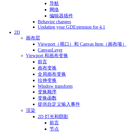
导航
网络
编辑器插件
Behavior changes
Updating your GDExtension for 4.1
2D
画布层
Viewport（视口）和 Canvas Item（画布项）
CanvasLayer
Viewport 和画布变换
前言
画布变换
全局画布变换
拉伸变换
Window transform
变换顺序
变换函数
提供自定义输入事件
渲染
2D 灯光和阴影
前言
节点