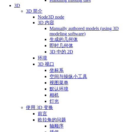
Handling missing tiles
3D
3D 简介
Node3D node
3D 内容
Manually authored models (using 3D
modeling software)
生成的几何体
即时几何体
3D 中的 2D
环境
3D 视口
坐标系
空间与操纵小工具
视图菜单
默认环境
相机
灯光
使用 3D 变换
前言
欧拉角的问题
轴顺序