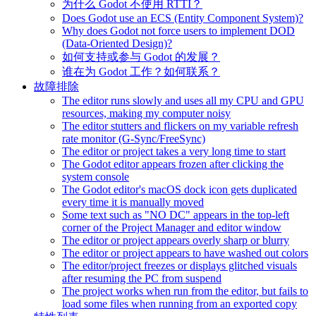
为什么 Godot 不使用 RTTI？
Does Godot use an ECS (Entity Component System)?
Why does Godot not force users to implement DOD
(Data-Oriented Design)?
如何支持或参与 Godot 的发展？
谁在为 Godot 工作？如何联系？
故障排除
The editor runs slowly and uses all my CPU and GPU
resources, making my computer noisy
The editor stutters and flickers on my variable refresh
rate monitor (G-Sync/FreeSync)
The editor or project takes a very long time to start
The Godot editor appears frozen after clicking the
system console
The Godot editor's macOS dock icon gets duplicated
every time it is manually moved
Some text such as "NO DC" appears in the top-left
corner of the Project Manager and editor window
The editor or project appears overly sharp or blurry
The editor or project appears to have washed out colors
The editor/project freezes or displays glitched visuals
after resuming the PC from suspend
The project works when run from the editor, but fails to
load some files when running from an exported copy