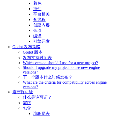
着色
插件
平台相关
多线程
创建内容
杂项
编译
引擎开发
Godot 发布策略
Godot 版本
发布支持时间表
Which version should I use for a new project?
Should I upgrade my project to use new engine
versions?
下一个版本什么时候发布？
What are the criteria for compatibility across engine
versions?
遵守许可证
什么是许可证？
需求
包含
演职员表