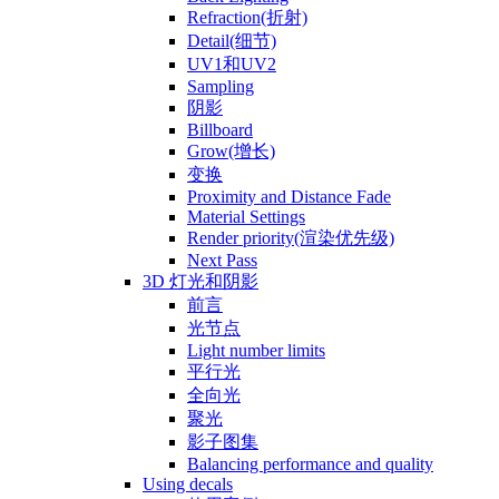
Refraction(折射)
Detail(细节)
UV1和UV2
Sampling
阴影
Billboard
Grow(增长)
变换
Proximity and Distance Fade
Material Settings
Render priority(渲染优先级)
Next Pass
3D 灯光和阴影
前言
光节点
Light number limits
平行光
全向光
聚光
影子图集
Balancing performance and quality
Using decals