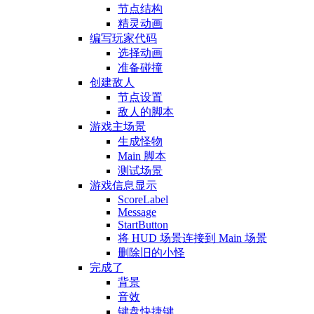
节点结构
精灵动画
编写玩家代码
选择动画
准备碰撞
创建敌人
节点设置
敌人的脚本
游戏主场景
生成怪物
Main 脚本
测试场景
游戏信息显示
ScoreLabel
Message
StartButton
将 HUD 场景连接到 Main 场景
删除旧的小怪
完成了
背景
音效
键盘快捷键