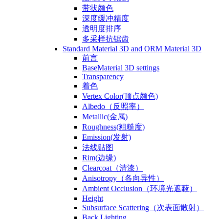
带状颜色
深度缓冲精度
透明度排序
多采样抗锯齿
Standard Material 3D and ORM Material 3D
前言
BaseMaterial 3D settings
Transparency
着色
Vertex Color(顶点颜色)
Albedo（反照率）
Metallic(金属)
Roughness(粗糙度)
Emission(发射)
法线贴图
Rim(边缘)
Clearcoat（清漆）
Anisotropy（各向异性）
Ambient Occlusion（环境光遮蔽）
Height
Subsurface Scattering（次表面散射）
Back Lighting