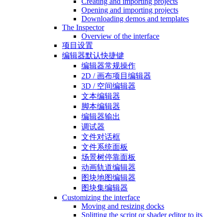
Creating and importing projects
Opening and importing projects
Downloading demos and templates
The Inspector
Overview of the interface
项目设置
编辑器默认快捷键
编辑器常规操作
2D / 画布项目编辑器
3D / 空间编辑器
文本编辑器
脚本编辑器
编辑器输出
调试器
文件对话框
文件系统面板
场景树停靠面板
动画轨道编辑器
图块地图编辑器
图块集编辑器
Customizing the interface
Moving and resizing docks
Splitting the script or shader editor to its