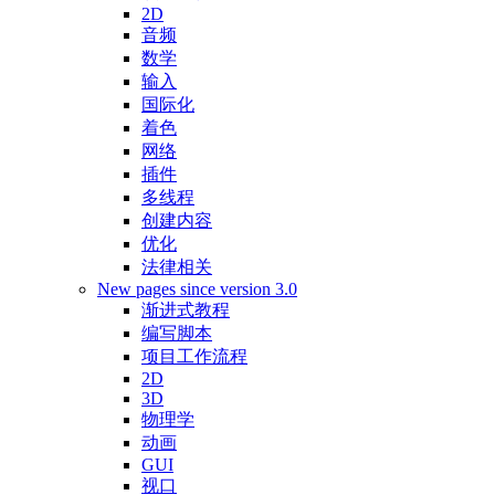
2D
音频
数学
输入
国际化
着色
网络
插件
多线程
创建内容
优化
法律相关
New pages since version 3.0
渐进式教程
编写脚本
项目工作流程
2D
3D
物理学
动画
GUI
视口