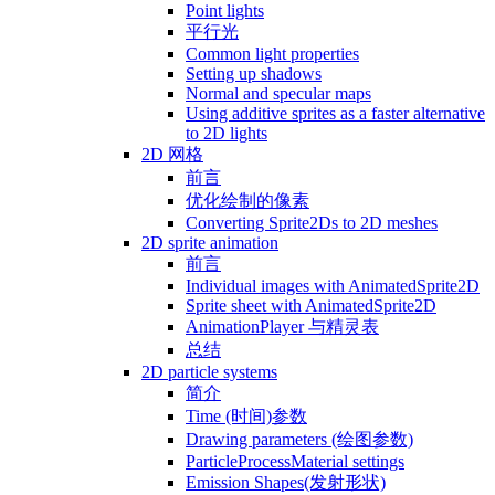
Point lights
平行光
Common light properties
Setting up shadows
Normal and specular maps
Using additive sprites as a faster alternative
to 2D lights
2D 网格
前言
优化绘制的像素
Converting Sprite2Ds to 2D meshes
2D sprite animation
前言
Individual images with AnimatedSprite2D
Sprite sheet with AnimatedSprite2D
AnimationPlayer 与精灵表
总结
2D particle systems
简介
Time (时间)参数
Drawing parameters (绘图参数)
ParticleProcessMaterial settings
Emission Shapes(发射形状)