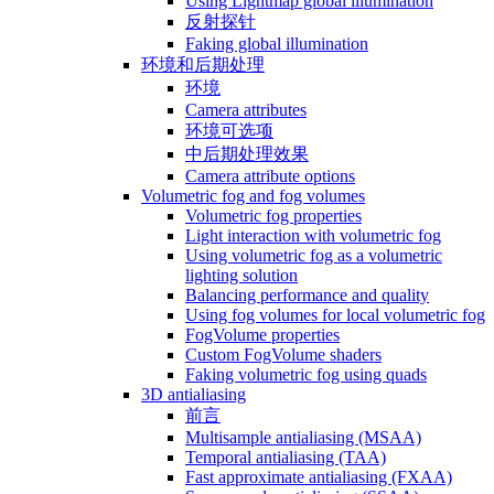
Using Lightmap global illumination
反射探针
Faking global illumination
环境和后期处理
环境
Camera attributes
环境可选项
中后期处理效果
Camera attribute options
Volumetric fog and fog volumes
Volumetric fog properties
Light interaction with volumetric fog
Using volumetric fog as a volumetric
lighting solution
Balancing performance and quality
Using fog volumes for local volumetric fog
FogVolume properties
Custom FogVolume shaders
Faking volumetric fog using quads
3D antialiasing
前言
Multisample antialiasing (MSAA)
Temporal antialiasing (TAA)
Fast approximate antialiasing (FXAA)