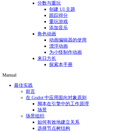
分数与重玩
创建 UI 主题
跟踪得分
重玩游戏
添加音乐
角色动画
动画编辑器的使用
漂浮动画
为小怪制作动画
来日方长
探索本手册
Manual
最佳实践
前言
在 Godot 中应用面向对象原则
脚本在引擎中的工作原理
场景
场景组织
如何有效地建立关系
选择节点树结构