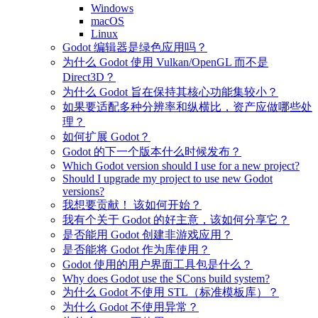
Windows
macOS
Linux
Godot 编辑器是绿色应用吗？
为什么 Godot 使用 Vulkan/OpenGL 而不是
Direct3D？
为什么 Godot 旨在保持其核心功能集较小？
如果要适配多种分辨率和纵横比，资产应做哪些处
理？
如何扩展 Godot？
Godot 的下一个版本什么时候发布？
Which Godot version should I use for a new project?
Should I upgrade my project to use new Godot
versions?
我想要贡献！ 该如何开始？
我有个关于 Godot 的好主意，该如何分享它？
是否能用 Godot 创建非游戏应用？
是否能将 Godot 作为库使用？
Godot 使用的用户界面工具包是什么？
Why does Godot use the SCons build system?
为什么 Godot 不使用 STL（标准模板库）？
为什么 Godot 不使用异常？