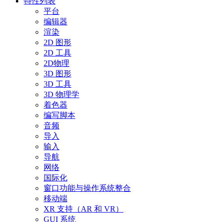
特性列表
平台
编辑器
渲染
2D 图形
2D 工具
2D物理
3D 图形
3D 工具
3D 物理学
着色器
编写脚本
音频
导入
输入
导航
网络
国际化
窗口功能与操作系统整合
移动端
XR 支持（AR 和 VR）
GUI 系统