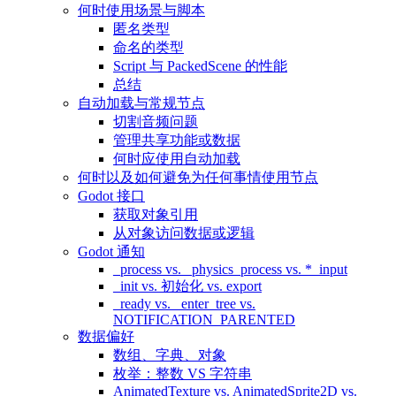
何时使用场景与脚本
匿名类型
命名的类型
Script 与 PackedScene 的性能
总结
自动加载与常规节点
切割音频问题
管理共享功能或数据
何时应使用自动加载
何时以及如何避免为任何事情使用节点
Godot 接口
获取对象引用
从对象访问数据或逻辑
Godot 通知
_process vs. _physics_process vs. *_input
_init vs. 初始化 vs. export
_ready vs. _enter_tree vs.
NOTIFICATION_PARENTED
数据偏好
数组、字典、对象
枚举：整数 VS 字符串
AnimatedTexture vs. AnimatedSprite2D vs.