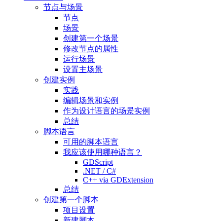
节点与场景
节点
场景
创建第一个场景
修改节点的属性
运行场景
设置主场景
创建实例
实践
编辑场景和实例
作为设计语言的场景实例
总结
脚本语言
可用的脚本语言
我应该使用哪种语言？
GDScript
.NET / C#
C++ via GDExtension
总结
创建第一个脚本
项目设置
新建脚本