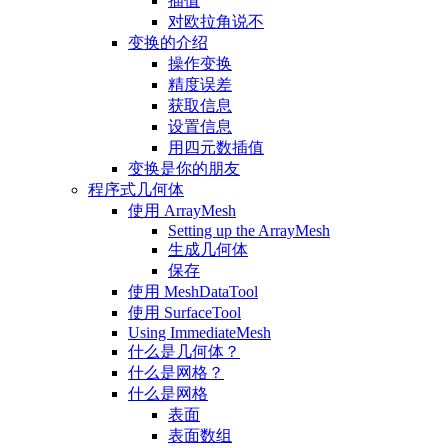
插值
对欧拉角说不
变换的介绍
操作变换
精度误差
获取信息
设置信息
用四元数插值
变换是你的朋友
程序式几何体
使用 ArrayMesh
Setting up the ArrayMesh
生成几何体
保存
使用 MeshDataTool
使用 SurfaceTool
Using ImmediateMesh
什么是几何体？
什么是网格？
什么是网格
表面
表面数组