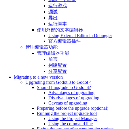
运行游戏
调试
导出
运行脚本
使用外部的文本编辑器
Using External Editor in Debugger
官方编辑器插件
管理编辑器功能
管理编辑器功能
前言
创建配置
分享配置
Migrating to a new version
Upgrading from Godot 3 to Godot 4
Should I upgrade to Godot 4?
Advantages of upgrading
Disadvantages of upgrading
Caveats of upgrading
Preparing before the upgrade (optional)
Running the project upgrade tool
Using the Project Manager
Using the command line
Fixing the project after running the project