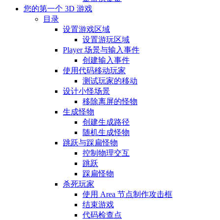
您的第一个 3D 游戏
目录
设置游戏区域
设置游玩区域
Player 场景与输入事件
创建输入事件
使用代码移动玩家
测试玩家的移动
设计小怪场景
移除离屏的怪物
生成怪物
创建生成路径
随机生成怪物
跳跃与踩扁怪物
控制物理交互
跳跃
踩扁怪物
杀死玩家
使用 Area 节点制作攻击框
结束游戏
代码检查点