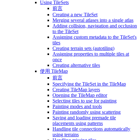
Using TileSets
前言
Creating a new TileSet
Merging several atlases into a single atlas
Adding collision, navigation and occlusion
to the TileSet
Assigning custom metadata to the TileSet's
tiles
Creating terrain sets (autotiling)
Assigning properties to multiple tiles at
once
Creating alternative tiles
使用 TileMap
前言
Specifying the TileSet in the TileMap
Creating TileMap layers
Opening the TileMap editor
Selecting tiles to use for painting
Painting modes and tools
Painting randomly using scattering
Saving and loading premade tile
placements using patterns
Handling tile connections automatically
using terrains