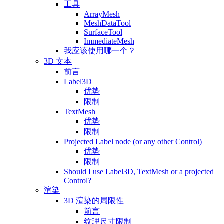
工具
ArrayMesh
MeshDataTool
SurfaceTool
ImmediateMesh
我应该使用哪一个？
3D 文本
前言
Label3D
优势
限制
TextMesh
优势
限制
Projected Label node (or any other Control)
优势
限制
Should I use Label3D, TextMesh or a projected
Control?
渲染
3D 渲染的局限性
前言
纹理尺寸限制