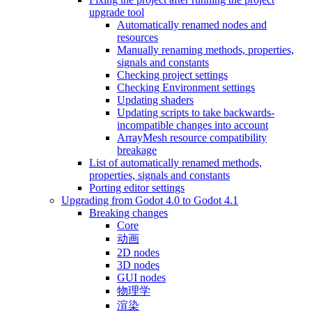
upgrade tool
Automatically renamed nodes and
resources
Manually renaming methods, properties,
signals and constants
Checking project settings
Checking Environment settings
Updating shaders
Updating scripts to take backwards-
incompatible changes into account
ArrayMesh resource compatibility
breakage
List of automatically renamed methods,
properties, signals and constants
Porting editor settings
Upgrading from Godot 4.0 to Godot 4.1
Breaking changes
Core
动画
2D nodes
3D nodes
GUI nodes
物理学
渲染