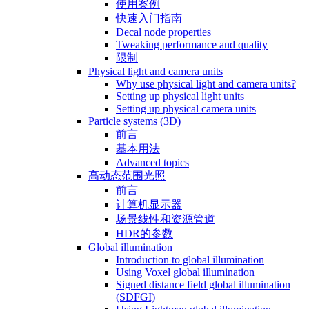
使用案例
快速入门指南
Decal node properties
Tweaking performance and quality
限制
Physical light and camera units
Why use physical light and camera units?
Setting up physical light units
Setting up physical camera units
Particle systems (3D)
前言
基本用法
Advanced topics
高动态范围光照
前言
计算机显示器
场景线性和资源管道
HDR的参数
Global illumination
Introduction to global illumination
Using Voxel global illumination
Signed distance field global illumination
(SDFGI)