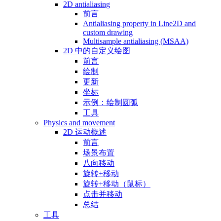
2D antialiasing
前言
Antialiasing property in Line2D and
custom drawing
Multisample antialiasing (MSAA)
2D 中的自定义绘图
前言
绘制
更新
坐标
示例：绘制圆弧
工具
Physics and movement
2D 运动概述
前言
场景布置
八向移动
旋转+移动
旋转+移动（鼠标）
点击并移动
总结
工具