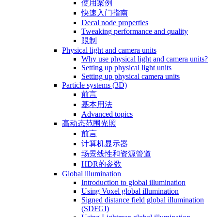
使用案例
快速入门指南
Decal node properties
Tweaking performance and quality
限制
Physical light and camera units
Why use physical light and camera units?
Setting up physical light units
Setting up physical camera units
Particle systems (3D)
前言
基本用法
Advanced topics
高动态范围光照
前言
计算机显示器
场景线性和资源管道
HDR的参数
Global illumination
Introduction to global illumination
Using Voxel global illumination
Signed distance field global illumination
(SDFGI)