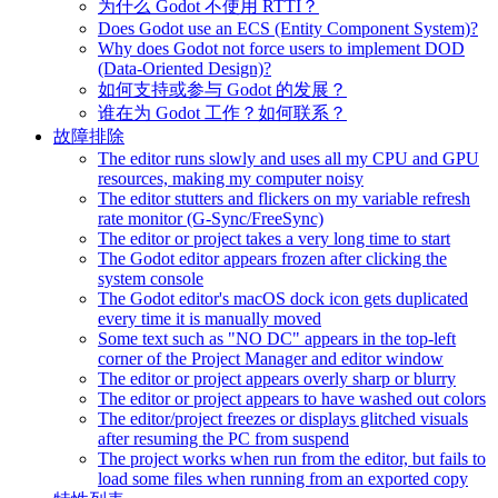
为什么 Godot 不使用 RTTI？
Does Godot use an ECS (Entity Component System)?
Why does Godot not force users to implement DOD
(Data-Oriented Design)?
如何支持或参与 Godot 的发展？
谁在为 Godot 工作？如何联系？
故障排除
The editor runs slowly and uses all my CPU and GPU
resources, making my computer noisy
The editor stutters and flickers on my variable refresh
rate monitor (G-Sync/FreeSync)
The editor or project takes a very long time to start
The Godot editor appears frozen after clicking the
system console
The Godot editor's macOS dock icon gets duplicated
every time it is manually moved
Some text such as "NO DC" appears in the top-left
corner of the Project Manager and editor window
The editor or project appears overly sharp or blurry
The editor or project appears to have washed out colors
The editor/project freezes or displays glitched visuals
after resuming the PC from suspend
The project works when run from the editor, but fails to
load some files when running from an exported copy