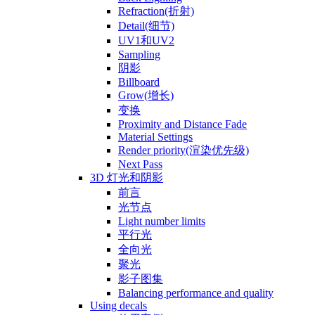
Refraction(折射)
Detail(细节)
UV1和UV2
Sampling
阴影
Billboard
Grow(增长)
变换
Proximity and Distance Fade
Material Settings
Render priority(渲染优先级)
Next Pass
3D 灯光和阴影
前言
光节点
Light number limits
平行光
全向光
聚光
影子图集
Balancing performance and quality
Using decals