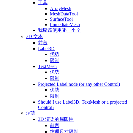
工具
ArrayMesh
MeshDataTool
SurfaceTool
ImmediateMesh
我应该使用哪一个？
3D 文本
前言
Label3D
优势
限制
TextMesh
优势
限制
Projected Label node (or any other Control)
优势
限制
Should I use Label3D, TextMesh or a projected
Control?
渲染
3D 渲染的局限性
前言
纹理尺寸限制