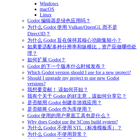
Windows
macOS
Linux
Godot 编辑器是绿色应用吗？
为什么 Godot 使用 Vulkan/OpenGL 而不是
Direct3D？
为什么 Godot 旨在保持其核心功能集较小？
如果要适配多种分辨率和纵横比，资产应做哪些处
理？
如何扩展 Godot？
Godot 的下一个版本什么时候发布？
Which Godot version should I use for a new project?
Should I upgrade my project to use new Godot
versions?
我想要贡献！ 该如何开始？
我有个关于 Godot 的好主意，该如何分享它？
是否能用 Godot 创建非游戏应用？
是否能将 Godot 作为库使用？
Godot 使用的用户界面工具包是什么？
Why does Godot use the SCons build system?
为什么 Godot 不使用 STL（标准模板库）？
为什么 Godot 不使用异常？