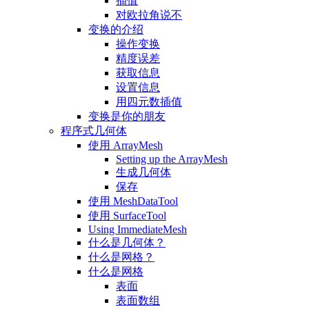
插值
对欧拉角说不
变换的介绍
操作变换
精度误差
获取信息
设置信息
用四元数插值
变换是你的朋友
程序式几何体
使用 ArrayMesh
Setting up the ArrayMesh
生成几何体
保存
使用 MeshDataTool
使用 SurfaceTool
Using ImmediateMesh
什么是几何体？
什么是网格？
什么是网格
表面
表面数组