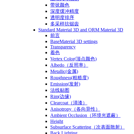
带状颜色
深度缓冲精度
透明度排序
多采样抗锯齿
Standard Material 3D and ORM Material 3D
前言
BaseMaterial 3D settings
Transparency
着色
Vertex Color(顶点颜色)
Albedo（反照率）
Metallic(金属)
Roughness(粗糙度)
Emission(发射)
法线贴图
Rim(边缘)
Clearcoat（清漆）
Anisotropy（各向异性）
Ambient Occlusion（环境光遮蔽）
Height
Subsurface Scattering（次表面散射）
Back Lighting