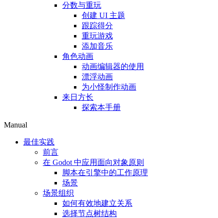
分数与重玩
创建 UI 主题
跟踪得分
重玩游戏
添加音乐
角色动画
动画编辑器的使用
漂浮动画
为小怪制作动画
来日方长
探索本手册
Manual
最佳实践
前言
在 Godot 中应用面向对象原则
脚本在引擎中的工作原理
场景
场景组织
如何有效地建立关系
选择节点树结构