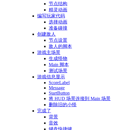
节点结构
精灵动画
编写玩家代码
选择动画
准备碰撞
创建敌人
节点设置
敌人的脚本
游戏主场景
生成怪物
Main 脚本
测试场景
游戏信息显示
ScoreLabel
Message
StartButton
将 HUD 场景连接到 Main 场景
删除旧的小怪
完成了
背景
音效
键盘快捷键