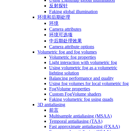
Using Lightmap global illumination
反射探针
Faking global illumination
环境和后期处理
环境
Camera attributes
环境可选项
中后期处理效果
Camera attribute options
Volumetric fog and fog volumes
Volumetric fog properties
Light interaction with volumetric fog
Using volumetric fog as a volumetric
lighting solution
Balancing performance and quality
Using fog volumes for local volumetric fog
FogVolume properties
Custom FogVolume shaders
Faking volumetric fog using quads
3D antialiasing
前言
Multisample antialiasing (MSAA)
Temporal antialiasing (TAA)
Fast approximate antialiasing (FXAA)