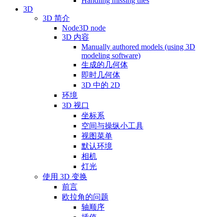
Handling missing tiles
3D
3D 简介
Node3D node
3D 内容
Manually authored models (using 3D
modeling software)
生成的几何体
即时几何体
3D 中的 2D
环境
3D 视口
坐标系
空间与操纵小工具
视图菜单
默认环境
相机
灯光
使用 3D 变换
前言
欧拉角的问题
轴顺序