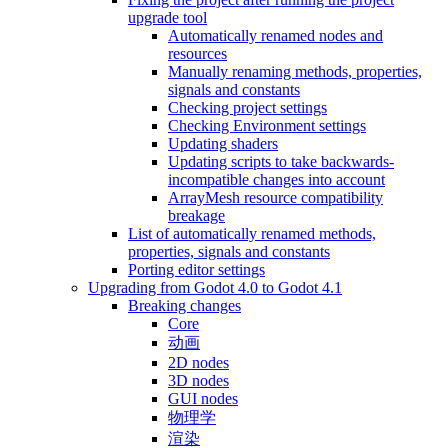
upgrade tool
Automatically renamed nodes and
resources
Manually renaming methods, properties,
signals and constants
Checking project settings
Checking Environment settings
Updating shaders
Updating scripts to take backwards-
incompatible changes into account
ArrayMesh resource compatibility
breakage
List of automatically renamed methods,
properties, signals and constants
Porting editor settings
Upgrading from Godot 4.0 to Godot 4.1
Breaking changes
Core
动画
2D nodes
3D nodes
GUI nodes
物理学
渲染