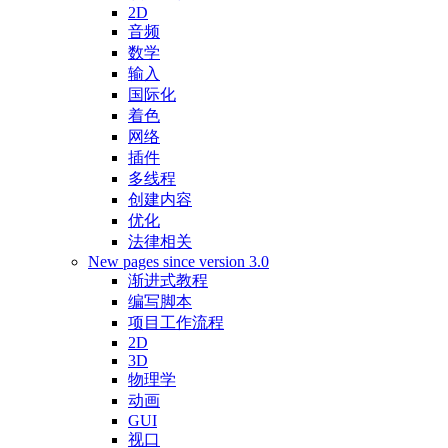
2D
音频
数学
输入
国际化
着色
网络
插件
多线程
创建内容
优化
法律相关
New pages since version 3.0
渐进式教程
编写脚本
项目工作流程
2D
3D
物理学
动画
GUI
视口