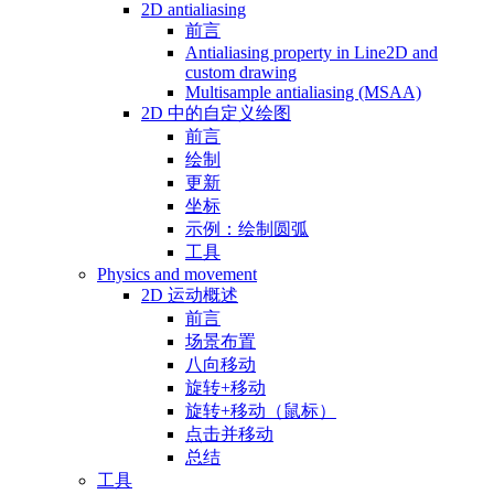
2D antialiasing
前言
Antialiasing property in Line2D and
custom drawing
Multisample antialiasing (MSAA)
2D 中的自定义绘图
前言
绘制
更新
坐标
示例：绘制圆弧
工具
Physics and movement
2D 运动概述
前言
场景布置
八向移动
旋转+移动
旋转+移动（鼠标）
点击并移动
总结
工具