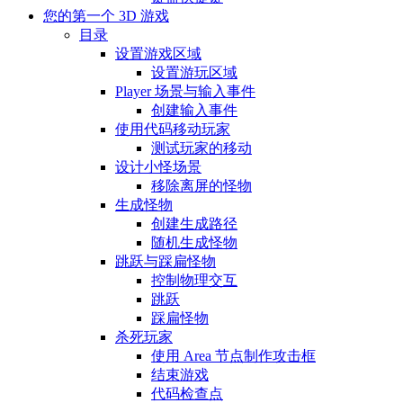
您的第一个 3D 游戏
目录
设置游戏区域
设置游玩区域
Player 场景与输入事件
创建输入事件
使用代码移动玩家
测试玩家的移动
设计小怪场景
移除离屏的怪物
生成怪物
创建生成路径
随机生成怪物
跳跃与踩扁怪物
控制物理交互
跳跃
踩扁怪物
杀死玩家
使用 Area 节点制作攻击框
结束游戏
代码检查点