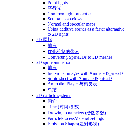
Point lights
平行光
Common light properties
Setting up shadows
Normal and specular maps
Using additive sprites as a faster alternative
to 2D lights
2D 网格
前言
优化绘制的像素
Converting Sprite2Ds to 2D meshes
2D sprite animation
前言
Individual images with AnimatedSprite2D
Sprite sheet with AnimatedSprite2D
AnimationPlayer 与精灵表
总结
2D particle systems
简介
Time (时间)参数
Drawing parameters (绘图参数)
ParticleProcessMaterial settings
Emission Shapes(发射形状)