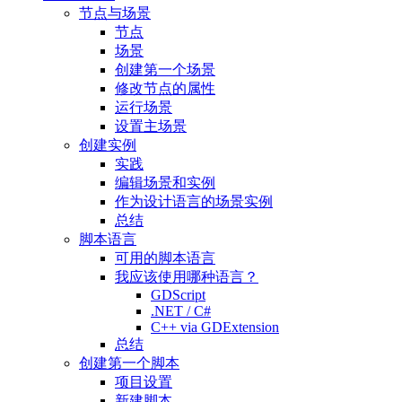
节点与场景
节点
场景
创建第一个场景
修改节点的属性
运行场景
设置主场景
创建实例
实践
编辑场景和实例
作为设计语言的场景实例
总结
脚本语言
可用的脚本语言
我应该使用哪种语言？
GDScript
.NET / C#
C++ via GDExtension
总结
创建第一个脚本
项目设置
新建脚本