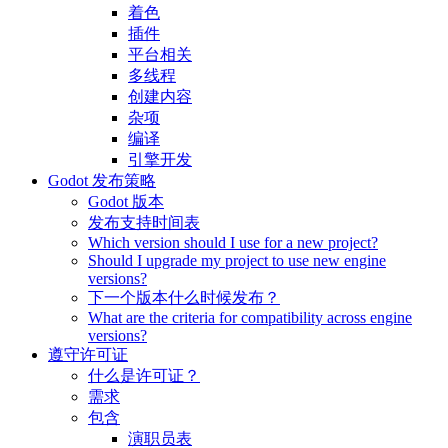
着色
插件
平台相关
多线程
创建内容
杂项
编译
引擎开发
Godot 发布策略
Godot 版本
发布支持时间表
Which version should I use for a new project?
Should I upgrade my project to use new engine
versions?
下一个版本什么时候发布？
What are the criteria for compatibility across engine
versions?
遵守许可证
什么是许可证？
需求
包含
演职员表