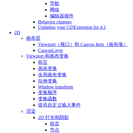
导航
网络
编辑器插件
Behavior changes
Updating your GDExtension for 4.1
2D
画布层
Viewport（视口）和 Canvas Item（画布项）
CanvasLayer
Viewport 和画布变换
前言
画布变换
全局画布变换
拉伸变换
Window transform
变换顺序
变换函数
提供自定义输入事件
渲染
2D 灯光和阴影
前言
节点