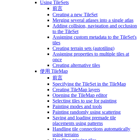
Using TileSets
前言
Creating a new TileSet
Merging several atlases into a single atlas
Adding collision, navigation and occlusion
to the TileSet
Assigning custom metadata to the TileSet's
tiles
Creating terrain sets (autotiling)
Assigning properties to multiple tiles at
once
Creating alternative tiles
使用 TileMap
前言
Specifying the TileSet in the TileMap
Creating TileMap layers
Opening the TileMap editor
Selecting tiles to use for painting
Painting modes and tools
Painting randomly using scattering
Saving and loading premade tile
placements using patterns
Handling tile connections automatically
using terrains