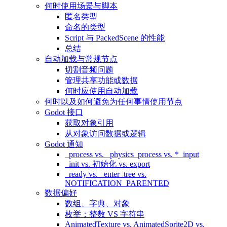
何时使用场景与脚本
匿名类型
命名的类型
Script 与 PackedScene 的性能
总结
自动加载与常规节点
切割音频问题
管理共享功能或数据
何时应使用自动加载
何时以及如何避免为任何事情使用节点
Godot 接口
获取对象引用
从对象访问数据或逻辑
Godot 通知
_process vs. _physics_process vs. *_input
_init vs. 初始化 vs. export
_ready vs. _enter_tree vs.
NOTIFICATION_PARENTED
数据偏好
数组、字典、对象
枚举：整数 VS 字符串
AnimatedTexture vs. AnimatedSprite2D vs.