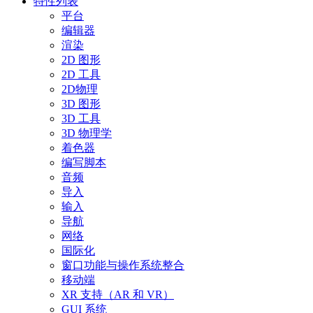
特性列表
平台
编辑器
渲染
2D 图形
2D 工具
2D物理
3D 图形
3D 工具
3D 物理学
着色器
编写脚本
音频
导入
输入
导航
网络
国际化
窗口功能与操作系统整合
移动端
XR 支持（AR 和 VR）
GUI 系统