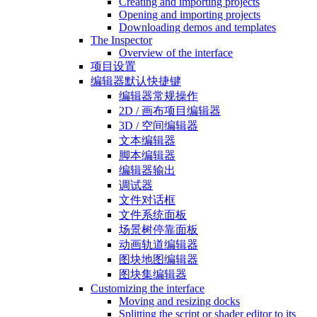
Creating and importing projects
Opening and importing projects
Downloading demos and templates
The Inspector
Overview of the interface
项目设置
编辑器默认快捷键
编辑器常规操作
2D / 画布项目编辑器
3D / 空间编辑器
文本编辑器
脚本编辑器
编辑器输出
调试器
文件对话框
文件系统面板
场景树停靠面板
动画轨道编辑器
图块地图编辑器
图块集编辑器
Customizing the interface
Moving and resizing docks
Splitting the script or shader editor to its