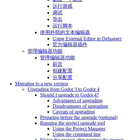
运行游戏
调试
导出
运行脚本
使用外部的文本编辑器
Using External Editor in Debugger
官方编辑器插件
管理编辑器功能
管理编辑器功能
前言
创建配置
分享配置
Migrating to a new version
Upgrading from Godot 3 to Godot 4
Should I upgrade to Godot 4?
Advantages of upgrading
Disadvantages of upgrading
Caveats of upgrading
Preparing before the upgrade (optional)
Running the project upgrade tool
Using the Project Manager
Using the command line
Fixing the project after running the project