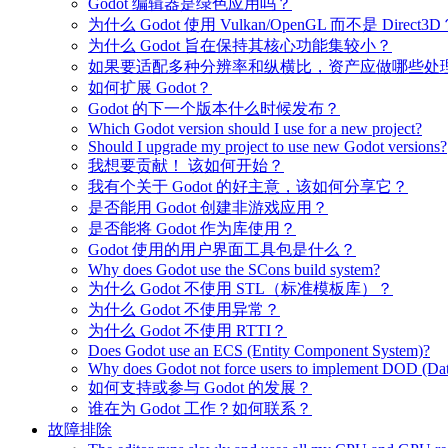
Godot 编辑器是绿色应用吗？
为什么 Godot 使用 Vulkan/OpenGL 而不是 Direct3D
为什么 Godot 旨在保持其核心功能集较小？
如果要适配多种分辨率和纵横比，资产应做哪些处
如何扩展 Godot？
Godot 的下一个版本什么时候发布？
Which Godot version should I use for a new project?
Should I upgrade my project to use new Godot versions?
我想要贡献！ 该如何开始？
我有个关于 Godot 的好主意，该如何分享它？
是否能用 Godot 创建非游戏应用？
是否能将 Godot 作为库使用？
Godot 使用的用户界面工具包是什么？
Why does Godot use the SCons build system?
为什么 Godot 不使用 STL（标准模板库）？
为什么 Godot 不使用异常？
为什么 Godot 不使用 RTTI？
Does Godot use an ECS (Entity Component System)?
Why does Godot not force users to implement DOD (Dat
如何支持或参与 Godot 的发展？
谁在为 Godot 工作？如何联系？
故障排除