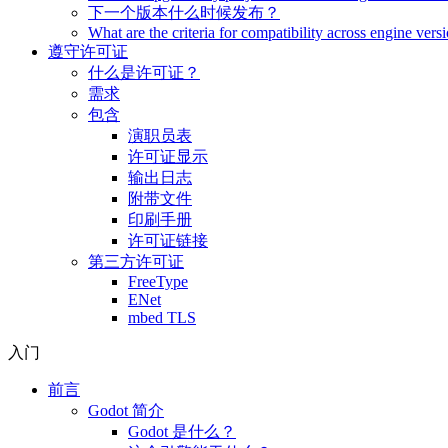
下一个版本什么时候发布？
What are the criteria for compatibility across engine vers
遵守许可证
什么是许可证？
需求
包含
演职员表
许可证显示
输出日志
附带文件
印刷手册
许可证链接
第三方许可证
FreeType
ENet
mbed TLS
入门
前言
Godot 简介
Godot 是什么？