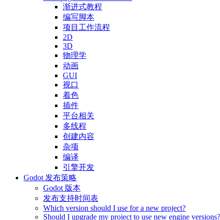
渐进式教程
编写脚本
项目工作流程
2D
3D
物理学
动画
GUI
视口
着色
插件
平台相关
多线程
创建内容
杂项
编译
引擎开发
Godot 发布策略
Godot 版本
发布支持时间表
Which version should I use for a new project?
Should I upgrade my project to use new engine versions