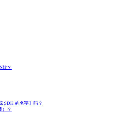
条款？
闭源 SDK 的名字】吗？
成）？