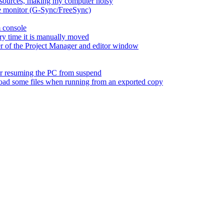
esources, making my computer noisy
ate monitor (G-Sync/FreeSync)
m console
ry time it is manually moved
er of the Project Manager and editor window
fter resuming the PC from suspend
 load some files when running from an exported copy