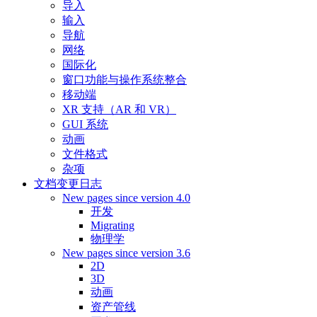
导入
输入
导航
网络
国际化
窗口功能与操作系统整合
移动端
XR 支持（AR 和 VR）
GUI 系统
动画
文件格式
杂项
文档变更日志
New pages since version 4.0
开发
Migrating
物理学
New pages since version 3.6
2D
3D
动画
资产管线