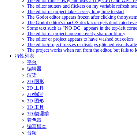
The editor runs slowly and uses all my CPU and GPU r
The editor stutters and flickers on my variable refresh r
The editor or project takes a very long time to start
The Godot editor appears frozen after clicking the syste
The Godot editor's macOS dock icon gets duplicated eve
Some text such as "NO DC" appears in the top-left corn
The editor or project appears overly sharp or blurry
The editor or project appears to have washed out colors
The editor/project freezes or displays glitched visuals a
The project works when run from the editor, but fails to
特性列表
平台
编辑器
渲染
2D 图形
2D 工具
2D物理
3D 图形
3D 工具
3D 物理学
着色器
编写脚本
音频