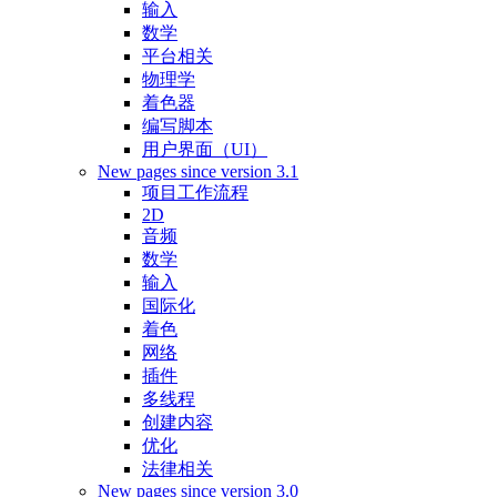
输入
数学
平台相关
物理学
着色器
编写脚本
用户界面（UI）
New pages since version 3.1
项目工作流程
2D
音频
数学
输入
国际化
着色
网络
插件
多线程
创建内容
优化
法律相关
New pages since version 3.0