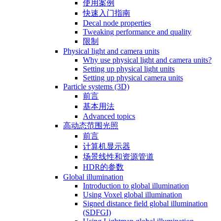
使用案例
快速入门指南
Decal node properties
Tweaking performance and quality
限制
Physical light and camera units
Why use physical light and camera units?
Setting up physical light units
Setting up physical camera units
Particle systems (3D)
前言
基本用法
Advanced topics
高动态范围光照
前言
计算机显示器
场景线性和资源管道
HDR的参数
Global illumination
Introduction to global illumination
Using Voxel global illumination
Signed distance field global illumination
(SDFGI)