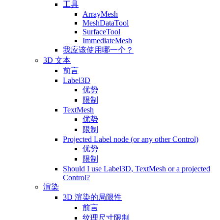
工具
ArrayMesh
MeshDataTool
SurfaceTool
ImmediateMesh
我应该使用哪一个？
3D 文本
前言
Label3D
优势
限制
TextMesh
优势
限制
Projected Label node (or any other Control)
优势
限制
Should I use Label3D, TextMesh or a projected
Control?
渲染
3D 渲染的局限性
前言
纹理尺寸限制