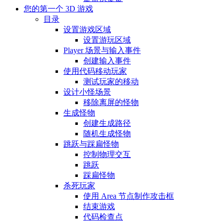
您的第一个 3D 游戏
目录
设置游戏区域
设置游玩区域
Player 场景与输入事件
创建输入事件
使用代码移动玩家
测试玩家的移动
设计小怪场景
移除离屏的怪物
生成怪物
创建生成路径
随机生成怪物
跳跃与踩扁怪物
控制物理交互
跳跃
踩扁怪物
杀死玩家
使用 Area 节点制作攻击框
结束游戏
代码检查点