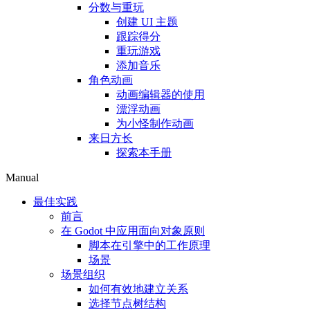
分数与重玩
创建 UI 主题
跟踪得分
重玩游戏
添加音乐
角色动画
动画编辑器的使用
漂浮动画
为小怪制作动画
来日方长
探索本手册
Manual
最佳实践
前言
在 Godot 中应用面向对象原则
脚本在引擎中的工作原理
场景
场景组织
如何有效地建立关系
选择节点树结构