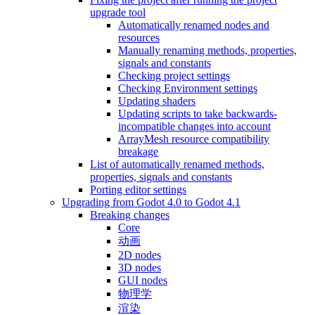
upgrade tool
Automatically renamed nodes and
resources
Manually renaming methods, properties,
signals and constants
Checking project settings
Checking Environment settings
Updating shaders
Updating scripts to take backwards-
incompatible changes into account
ArrayMesh resource compatibility
breakage
List of automatically renamed methods,
properties, signals and constants
Porting editor settings
Upgrading from Godot 4.0 to Godot 4.1
Breaking changes
Core
动画
2D nodes
3D nodes
GUI nodes
物理学
渲染