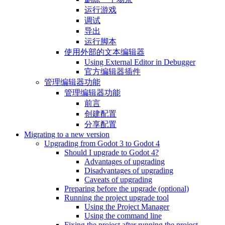
运行游戏
调试
导出
运行脚本
使用外部的文本编辑器
Using External Editor in Debugger
官方编辑器插件
管理编辑器功能
管理编辑器功能
前言
创建配置
分享配置
Migrating to a new version
Upgrading from Godot 3 to Godot 4
Should I upgrade to Godot 4?
Advantages of upgrading
Disadvantages of upgrading
Caveats of upgrading
Preparing before the upgrade (optional)
Running the project upgrade tool
Using the Project Manager
Using the command line
Fixing the project after running the project