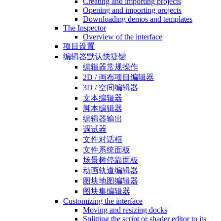
Creating and importing projects
Opening and importing projects
Downloading demos and templates
The Inspector
Overview of the interface
项目设置
编辑器默认快捷键
编辑器常规操作
2D / 画布项目编辑器
3D / 空间编辑器
文本编辑器
脚本编辑器
编辑器输出
调试器
文件对话框
文件系统面板
场景树停靠面板
动画轨道编辑器
图块地图编辑器
图块集编辑器
Customizing the interface
Moving and resizing docks
Splitting the script or shader editor to its