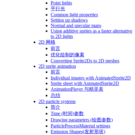
Point lights
平行光
Common light properties
Setting up shadows
Normal and specular maps
Using additive sprites as a faster alternative
to 2D lights
2D 网格
前言
优化绘制的像素
Converting Sprite2Ds to 2D meshes
2D sprite animation
前言
Individual images with AnimatedSprite2D
Sprite sheet with AnimatedSprite2D
AnimationPlayer 与精灵表
总结
2D particle systems
简介
Time (时间)参数
Drawing parameters (绘图参数)
ParticleProcessMaterial settings
Emission Shapes(发射形状)