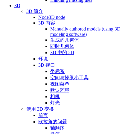
Handling missing tiles
3D
3D 简介
Node3D node
3D 内容
Manually authored models (using 3D
modeling software)
生成的几何体
即时几何体
3D 中的 2D
环境
3D 视口
坐标系
空间与操纵小工具
视图菜单
默认环境
相机
灯光
使用 3D 变换
前言
欧拉角的问题
轴顺序