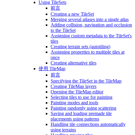
Using TileSets
前言
Creating a new TileSet
Merging several atlases into a single atlas
Adding collision, navigation and occlusion
to the TileSet
Assigning custom metadata to the TileSet's
tiles
Creating terrain sets (autotiling)
Assigning properties to multiple tiles at
once
Creating alternative tiles
使用 TileMap
前言
Specifying the TileSet in the TileMap
Creating TileMap layers
Opening the TileMap editor
Selecting tiles to use for painting
Painting modes and tools
Painting randomly using scattering
Saving and loading premade tile
placements using patterns
Handling tile connections automatically
using terrains