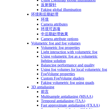
Using Lightmap global illumination
反射探针
Faking global illumination
环境和后期处理
环境
Camera attributes
环境可选项
中后期处理效果
Camera attribute options
Volumetric fog and fog volumes
Volumetric fog properties
Light interaction with volumetric fog
Using volumetric fog as a volumetric
lighting solution
Balancing performance and quality
Using fog volumes for local volumetric fog
FogVolume properties
Custom FogVolume shaders
Faking volumetric fog using quads
3D antialiasing
前言
Multisample antialiasing (MSAA)
Temporal antialiasing (TAA)
Fast approximate antialiasing (FXAA)