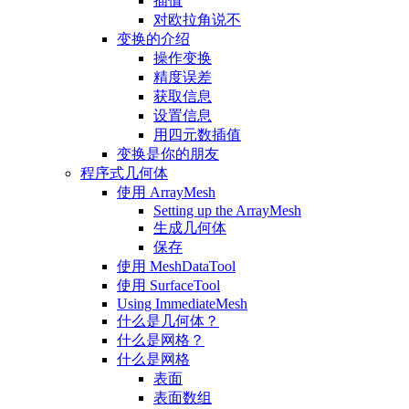
插值
对欧拉角说不
变换的介绍
操作变换
精度误差
获取信息
设置信息
用四元数插值
变换是你的朋友
程序式几何体
使用 ArrayMesh
Setting up the ArrayMesh
生成几何体
保存
使用 MeshDataTool
使用 SurfaceTool
Using ImmediateMesh
什么是几何体？
什么是网格？
什么是网格
表面
表面数组