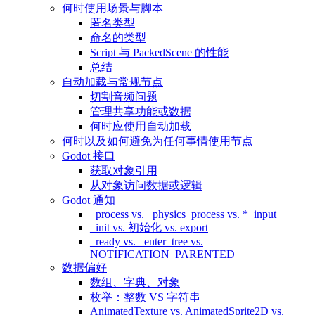
何时使用场景与脚本
匿名类型
命名的类型
Script 与 PackedScene 的性能
总结
自动加载与常规节点
切割音频问题
管理共享功能或数据
何时应使用自动加载
何时以及如何避免为任何事情使用节点
Godot 接口
获取对象引用
从对象访问数据或逻辑
Godot 通知
_process vs. _physics_process vs. *_input
_init vs. 初始化 vs. export
_ready vs. _enter_tree vs.
NOTIFICATION_PARENTED
数据偏好
数组、字典、对象
枚举：整数 VS 字符串
AnimatedTexture vs. AnimatedSprite2D vs.