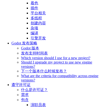
着色
插件
平台相关
多线程
创建内容
杂项
编译
引擎开发
Godot 发布策略
Godot 版本
发布支持时间表
Which version should I use for a new project?
Should I upgrade my project to use new engine
versions?
下一个版本什么时候发布？
What are the criteria for compatibility across engine
versions?
遵守许可证
什么是许可证？
需求
包含
演职员表