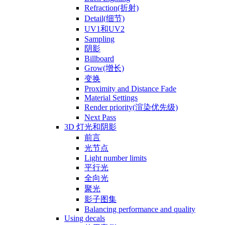
Refraction(折射)
Detail(细节)
UV1和UV2
Sampling
阴影
Billboard
Grow(增长)
变换
Proximity and Distance Fade
Material Settings
Render priority(渲染优先级)
Next Pass
3D 灯光和阴影
前言
光节点
Light number limits
平行光
全向光
聚光
影子图集
Balancing performance and quality
Using decals