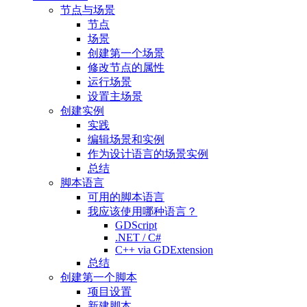
节点与场景
节点
场景
创建第一个场景
修改节点的属性
运行场景
设置主场景
创建实例
实践
编辑场景和实例
作为设计语言的场景实例
总结
脚本语言
可用的脚本语言
我应该使用哪种语言？
GDScript
.NET / C#
C++ via GDExtension
总结
创建第一个脚本
项目设置
新建脚本