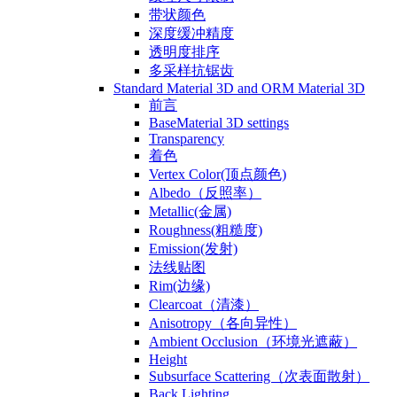
带状颜色
深度缓冲精度
透明度排序
多采样抗锯齿
Standard Material 3D and ORM Material 3D
前言
BaseMaterial 3D settings
Transparency
着色
Vertex Color(顶点颜色)
Albedo（反照率）
Metallic(金属)
Roughness(粗糙度)
Emission(发射)
法线贴图
Rim(边缘)
Clearcoat（清漆）
Anisotropy（各向异性）
Ambient Occlusion（环境光遮蔽）
Height
Subsurface Scattering（次表面散射）
Back Lighting