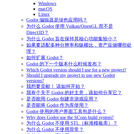
Windows
macOS
Linux
Godot 编辑器是绿色应用吗？
为什么 Godot 使用 Vulkan/OpenGL 而不是
Direct3D？
为什么 Godot 旨在保持其核心功能集较小？
如果要适配多种分辨率和纵横比，资产应做哪些处
理？
如何扩展 Godot？
Godot 的下一个版本什么时候发布？
Which Godot version should I use for a new project?
Should I upgrade my project to use new Godot
versions?
我想要贡献！ 该如何开始？
我有个关于 Godot 的好主意，该如何分享它？
是否能用 Godot 创建非游戏应用？
是否能将 Godot 作为库使用？
Godot 使用的用户界面工具包是什么？
Why does Godot use the SCons build system?
为什么 Godot 不使用 STL（标准模板库）？
为什么 Godot 不使用异常？