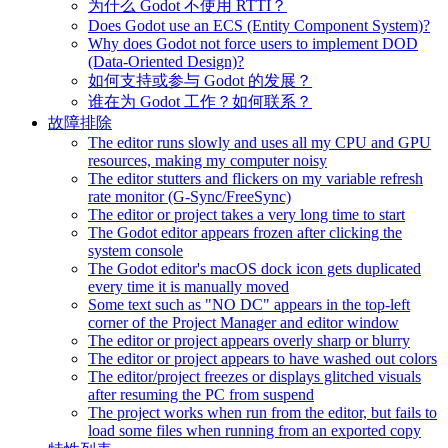
为什么 Godot 不使用 RTTI？
Does Godot use an ECS (Entity Component System)?
Why does Godot not force users to implement DOD
(Data-Oriented Design)?
如何支持或参与 Godot 的发展？
谁在为 Godot 工作？如何联系？
故障排除
The editor runs slowly and uses all my CPU and GPU
resources, making my computer noisy
The editor stutters and flickers on my variable refresh
rate monitor (G-Sync/FreeSync)
The editor or project takes a very long time to start
The Godot editor appears frozen after clicking the
system console
The Godot editor's macOS dock icon gets duplicated
every time it is manually moved
Some text such as "NO DC" appears in the top-left
corner of the Project Manager and editor window
The editor or project appears overly sharp or blurry
The editor or project appears to have washed out colors
The editor/project freezes or displays glitched visuals
after resuming the PC from suspend
The project works when run from the editor, but fails to
load some files when running from an exported copy