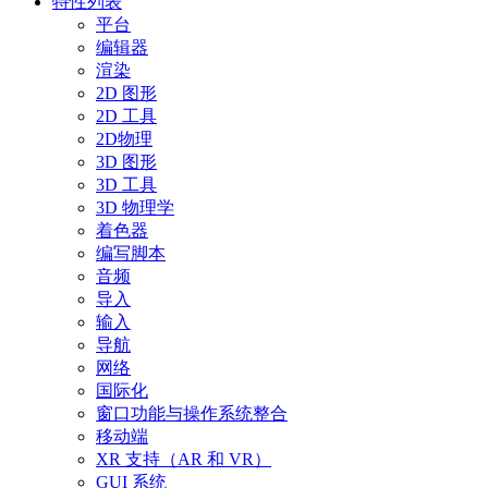
特性列表
平台
编辑器
渲染
2D 图形
2D 工具
2D物理
3D 图形
3D 工具
3D 物理学
着色器
编写脚本
音频
导入
输入
导航
网络
国际化
窗口功能与操作系统整合
移动端
XR 支持（AR 和 VR）
GUI 系统