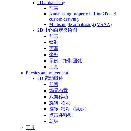
2D antialiasing
前言
Antialiasing property in Line2D and
custom drawing
Multisample antialiasing (MSAA)
2D 中的自定义绘图
前言
绘制
更新
坐标
示例：绘制圆弧
工具
Physics and movement
2D 运动概述
前言
场景布置
八向移动
旋转+移动
旋转+移动（鼠标）
点击并移动
总结
工具