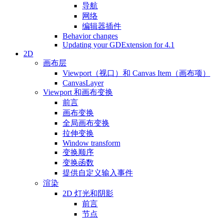
导航
网络
编辑器插件
Behavior changes
Updating your GDExtension for 4.1
2D
画布层
Viewport（视口）和 Canvas Item（画布项）
CanvasLayer
Viewport 和画布变换
前言
画布变换
全局画布变换
拉伸变换
Window transform
变换顺序
变换函数
提供自定义输入事件
渲染
2D 灯光和阴影
前言
节点