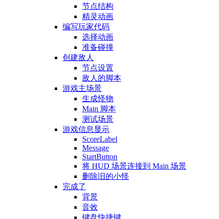
节点结构
精灵动画
编写玩家代码
选择动画
准备碰撞
创建敌人
节点设置
敌人的脚本
游戏主场景
生成怪物
Main 脚本
测试场景
游戏信息显示
ScoreLabel
Message
StartButton
将 HUD 场景连接到 Main 场景
删除旧的小怪
完成了
背景
音效
键盘快捷键