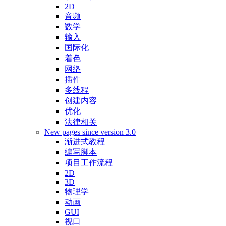
2D
音频
数学
输入
国际化
着色
网络
插件
多线程
创建内容
优化
法律相关
New pages since version 3.0
渐进式教程
编写脚本
项目工作流程
2D
3D
物理学
动画
GUI
视口